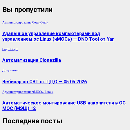
Вы пропустили
Администрирование
Софт
Софт
Удалённое управление компьютерами под
управлением ос Linux (чМОСь) — DNO Tool от Yar
Софт
Софт
Автоматизация Clonezilla
Документы
Вебинар по СВТ от ЦЦО — 05.05.2026
Администрирование
чМОСь / Linux
Автоматическое монтирование USB-накопителя в ОС
МОС (МЭШ) 12
Последние посты