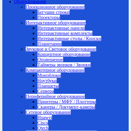
Оборудование
Проекционное оборудование
Бегущие строки
Проекторы
Интерактивное оборудование
Интерактивные панели
Интерактивные комплекты
Интерактивные столы / Киоски
Планетарии
Звуковое и Световое оборудование
Концертное оборудование
Оповещение
Таймеры звонков / Звонки
Компьютерное оборудование
Моноблоки
Ноутбуки
Планшеты
Сервера
Периферийное оборудование
Принтеры / МФУ / Плоттеры
Сканеры / Документ-камеры
Сетевое оборудование
Huawei
Cisco
Qtech