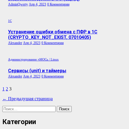
AdminQwerty
Апр 4, 2023
0 Комментарии
1C
Устранение ошибки обмена с ПФР в 1С
(CRYPTO_KEY_NOT_EXIST, 07010405)
Alexander
Апр 4, 2023
0 Комментарии
Администрирование
чМОСь / Linux
Сервисы (unit) и таймеры
Alexander
Апр 4, 2023
0 Комментарии
Пагинация
1
2
3
записей
← Предыдущая страница
Найти:
Категории