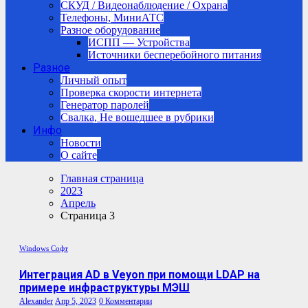
СКУД / Видеонаблюдение / Охрана
Телефоны, МиниАТС
Разное оборудование
ИСПП — Устройства
Источники бесперебойного питания
Разное
Личный опыт
Проверка скорости интернета
Генератор паролей
Свалка, Не вошедшее в рубрики
Инфо
Новости
О сайте
Главная страница
2023
Апрель
Страница 3
Windows
Софт
Интеграция AD в Veyon при помощи LDAP на
примере инфраструктуры МЭШ
Alexander
Апр 5, 2023
0 Комментарии