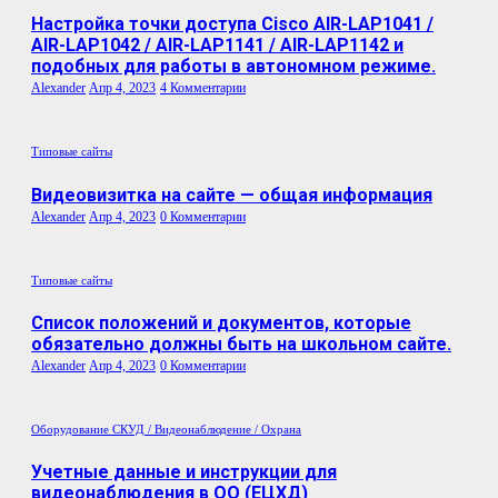
Настройка точки доступа Cisco AIR-LAP1041 /
AIR-LAP1042 / AIR-LAP1141 / AIR-LAP1142 и
подобных для работы в автономном режиме.
Alexander
Апр 4, 2023
4 Комментарии
Типовые сайты
Видеовизитка на сайте — общая информация
Alexander
Апр 4, 2023
0 Комментарии
Типовые сайты
Список положений и документов, которые
обязательно должны быть на школьном сайте.
Alexander
Апр 4, 2023
0 Комментарии
Оборудование
СКУД / Видеонаблюдение / Охрана
Учетные данные и инструкции для
видеонаблюдения в ОО (ЕЦХД)