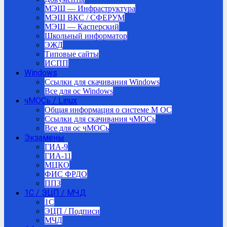
МЭШ — Инфраструктура
МЭШ ВКС / СФЕРУМ
МЭШ — Касперский
Школьный информатор
ЭЖД
Типовые сайты
ИСПП
Windows
Ссылки для скачивания Windows
Все для ос Windows
чМОСь / Linux
Общая информация о системе М ОС
Ссылки для скачивания чМОСь
Все для ос чМОСь
Экзамены
ГИА-9
ГИА-11
МЦКО
ФИС ФРДО
ППЗ
1С / ЭЦП / МЧД
1C
ЭЦП / Подписи
МЧД