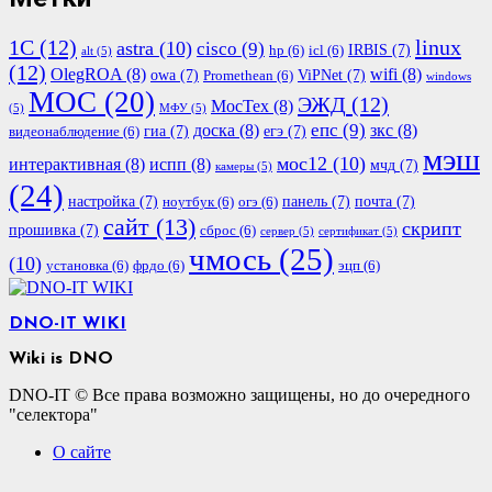
1С
(12)
linux
astra
(10)
cisco
(9)
IRBIS
(7)
hp
(6)
icl
(6)
alt
(5)
(12)
OlegROA
(8)
wifi
(8)
owa
(7)
ViPNet
(7)
Promethean
(6)
windows
МОС
(20)
ЭЖД
(12)
МосТех
(8)
(5)
МФУ
(5)
епс
(9)
доска
(8)
зкс
(8)
гиа
(7)
егэ
(7)
видеонаблюдение
(6)
мэш
мос12
(10)
интерактивная
(8)
испп
(8)
мчд
(7)
камеры
(5)
(24)
настройка
(7)
панель
(7)
почта
(7)
ноутбук
(6)
огэ
(6)
сайт
(13)
скрипт
прошивка
(7)
сброс
(6)
сервер
(5)
сертификат
(5)
чмось
(25)
(10)
установка
(6)
фрдо
(6)
эцп
(6)
DNO-IT WIKI
Wiki is DNO
DNO-IT © Все права возможно защищены, но до очередного
"селектора"
О сайте