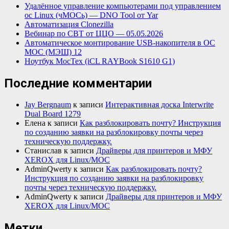
Удалённое управление компьютерами под управлением
ос Linux (чМОСь) — DNO Tool от Yar
Автоматизация Clonezilla
Вебинар по СВТ от ЦЦО — 05.05.2026
Автоматическое монтирование USB-накопителя в ОС
МОС (МЭШ) 12
Ноутбук МосТех (iCL RAYBook S1610 G1)
Последние комментарии
Jay Bergnaum
к записи
Интерактивная доска Interwrite
Dual Board 1279
Елена
к записи
Как разблокировать почту? Инструкция
по созданию заявки на разблокировку почты через
техническую поддержку.
Станислав
к записи
Драйверы для принтеров и МФУ
XEROX для Linux/МОС
AdminQwerty
к записи
Как разблокировать почту?
Инструкция по созданию заявки на разблокировку
почты через техническую поддержку.
AdminQwerty
к записи
Драйверы для принтеров и МФУ
XEROX для Linux/МОС
Метки