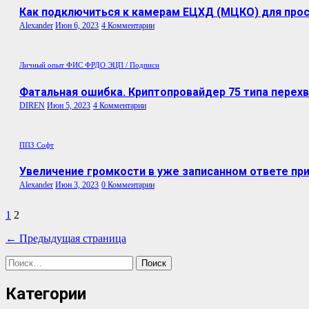
Как подключиться к камерам ЕЦХД (МЦКО) для прос
Alexander
Июн 6, 2023
4 Комментарии
Личный опыт
ФИС ФРДО
ЭЦП / Подписи
Фатальная ошибка. Криптопровайдер 75 типа перехв
DIREN
Июн 5, 2023
4 Комментарии
ППЗ
Софт
Увеличение громкости в уже записанном ответе при
Alexander
Июн 3, 2023
0 Комментарии
Пагинация
1
2
записей
← Предыдущая страница
Найти:
Категории