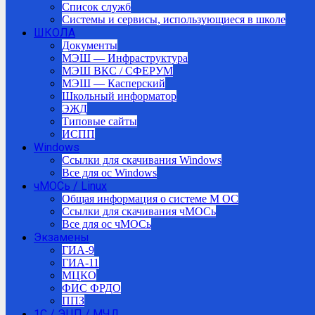
Список служб
Системы и сервисы, использующиеся в школе
ШКОЛА
Документы
МЭШ — Инфраструктура
МЭШ ВКС / СФЕРУМ
МЭШ — Касперский
Школьный информатор
ЭЖД
Типовые сайты
ИСПП
Windows
Ссылки для скачивания Windows
Все для ос Windows
чМОСь / Linux
Общая информация о системе М ОС
Ссылки для скачивания чМОСь
Все для ос чМОСь
Экзамены
ГИА-9
ГИА-11
МЦКО
ФИС ФРДО
ППЗ
1С / ЭЦП / МЧД