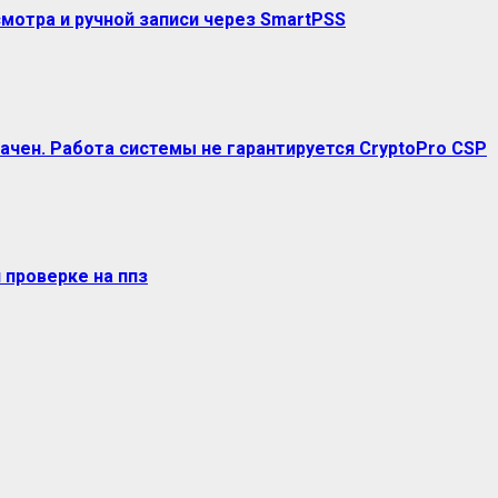
мотра и ручной записи через SmartPSS
ачен. Работа системы не гарантируется CryptoPro CSP
 проверке на ппз