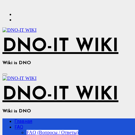
Перейти
к
содержимому
DNO-IT WIKI
Wiki is DNO
DNO-IT WIKI
Wiki is DNO
Главная
FAQ
FAQ (Вопросы / Ответы)