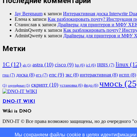
Последние комментарии
Jay Bergnaum
к записи
Интерактивная доска Interwrite Dua
Елена
к записи
Как разблокировать почту? Инструкция п
Станислав
к записи
Драйверы для принтеров и МФУ XE
AdminQwerty
к записи
Как разблокировать почту? Инстру
AdminQwerty
к записи
Драйверы для принтеров и МФУ 
Метки
1С
(12)
linux
(1
astra
(10)
cisco
(9)
IRBIS
(7)
hp
(6)
icl
(6)
alt
(5)
епс
(9)
доска
(8)
зкс
(8)
интерактивная
(8)
испп
(8)
гиа
(7)
егэ
(7)
чмось
(25
скрипт
(10)
установка
(6)
фрдо
(6)
(5)
сертификат
(5)
DNO-IT WIKI
Wiki is DNO
DNO-IT © Все права возможно защищены, но до очередного "с
О сайте
Мы cохраняем файлы cookie в целях идентификации 