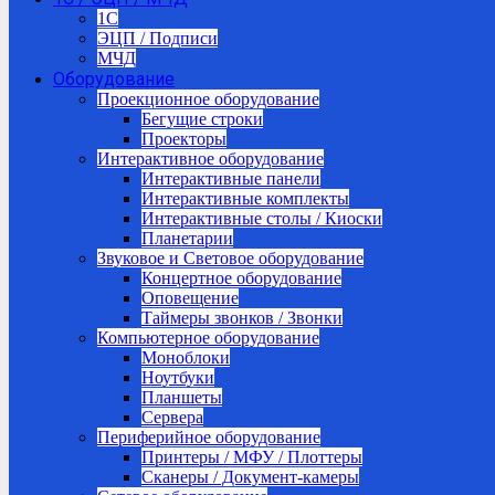
1C
ЭЦП / Подписи
МЧД
Оборудование
Проекционное оборудование
Бегущие строки
Проекторы
Интерактивное оборудование
Интерактивные панели
Интерактивные комплекты
Интерактивные столы / Киоски
Планетарии
Звуковое и Световое оборудование
Концертное оборудование
Оповещение
Таймеры звонков / Звонки
Компьютерное оборудование
Моноблоки
Ноутбуки
Планшеты
Сервера
Периферийное оборудование
Принтеры / МФУ / Плоттеры
Сканеры / Документ-камеры