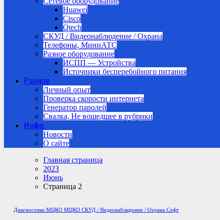
Сетевое оборудование
Huawei
Cisco
Qtech
СКУД / Видеонаблюдение / Охрана
Телефоны, МиниАТС
Разное оборудование
ИСПП — Устройства
Источники бесперебойного питания
Разное
Личный опыт
Проверка скорости интернета
Генератор паролей
Свалка, Не вошедшее в рубрики
Инфо
Новости
О сайте
Главная страница
2023
Июнь
Страница 2
Диагностики МЦКО
МЦКО
СКУД / Видеонаблюдение / Охрана
Софт