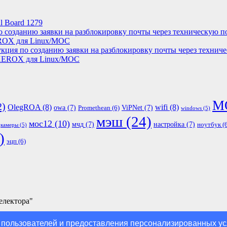
l Board 1279
о созданию заявки на разблокировку почты через техническую п
ROX для Linux/МОС
кция по созданию заявки на разблокировку почты через технич
XEROX для Linux/МОС
М
2)
OlegROA
(8)
wifi
(8)
owa
(7)
ViPNet
(7)
Promethean
(6)
windows
(5)
мэш
(24)
мос12
(10)
мчд
(7)
настройка
(7)
ноутбук
(6
камеры
(5)
)
эцп
(6)
електора"
пользователей и предоставления персонализированных услу