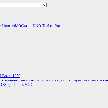
с Linux (чМОСь) — DNO Tool от Yar
l Board 1279
о созданию заявки на разблокировку почты через техническую п
ROX для Linux/МОС