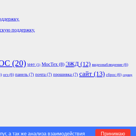
оддержку.
ескую поддержку.
ОС
(20)
ЭЖД
(12)
МосТех
(8)
видеонаблюдение
(6)
МФУ
(5)
сайт
(13)
панель
(7)
почта
(7)
прошивка
(7)
)
огэ
(6)
сброс
(6)
сервер
г, а так же анализа взаимодействия
Принимаю