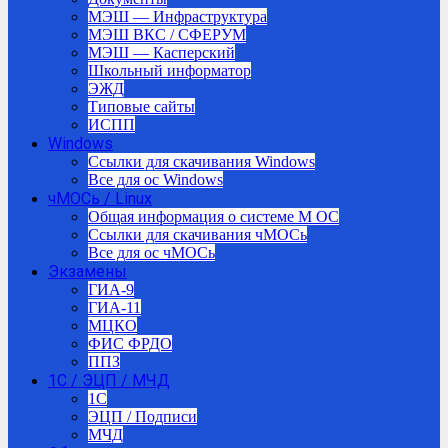
МЭШ — Инфраструктура
МЭШ ВКС / СФЕРУМ
МЭШ — Касперский
Школьный информатор
ЭЖД
Типовые сайты
ИСПП
Windows
Ссылки для скачивания Windows
Все для ос Windows
чМОСь / Linux
Общая информация о системе М ОС
Ссылки для скачивания чМОСь
Все для ос чМОСь
Экзамены
ГИА-9
ГИА-11
МЦКО
ФИС ФРДО
ППЗ
1С / ЭЦП / МЧД
1C
ЭЦП / Подписи
МЧД