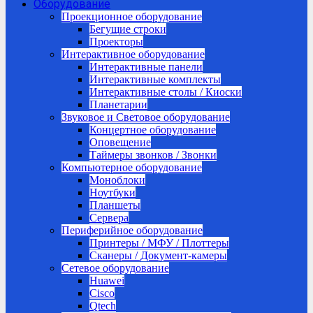
Оборудование
Проекционное оборудование
Бегущие строки
Проекторы
Интерактивное оборудование
Интерактивные панели
Интерактивные комплекты
Интерактивные столы / Киоски
Планетарии
Звуковое и Световое оборудование
Концертное оборудование
Оповещение
Таймеры звонков / Звонки
Компьютерное оборудование
Моноблоки
Ноутбуки
Планшеты
Сервера
Периферийное оборудование
Принтеры / МФУ / Плоттеры
Сканеры / Документ-камеры
Сетевое оборудование
Huawei
Cisco
Qtech