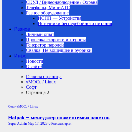
СКУД / Видеонаблюдение / Охрана
Телефоны, МиниАТС
Разное оборудование
ИСПП — Устройства
Источники бесперебойного питания
Разное
Личный опыт
Проверка скорости интернета
Генератор паролей
Свалка, Не вошедшее в рубрики
Инфо
Новости
О сайте
Главная страница
чМОСь / Linux
Софт
Страница 2
Софт
чМОСь / Linux
Flatpak — менеджер совместимых пакетов
Super Admin
Мар 17, 2023
0 Комментарии