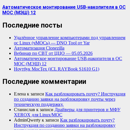
Автоматическое монтирование USB-накопителя в ОС
МОС (МЭШ) 12
Последние посты
Удалённое управление компьютерами под управлением
ос Linux (чМОСь) — DNO Tool от Yar
Автоматизация Clonezilla
Вебинар по СВТ от ЦЦО — 05.05.2026
Автоматическое монтирование USB-накопителя в ОС
МОС (МЭШ) 12
Ноутбук МосТех (iCL RAYBook S1610 G1)
Последние комментарии
Елена
к записи
Как разблокировать почту? Инструкция
по созданию заявки на разблокировку почты через
техническую поддержку.
Станислав
к записи
Драйверы для принтеров и МФУ
XEROX для Linux/МОС
AdminQwerty
к записи
Как разблокировать почту?
Инструкция по созданию заявки на разблокировку