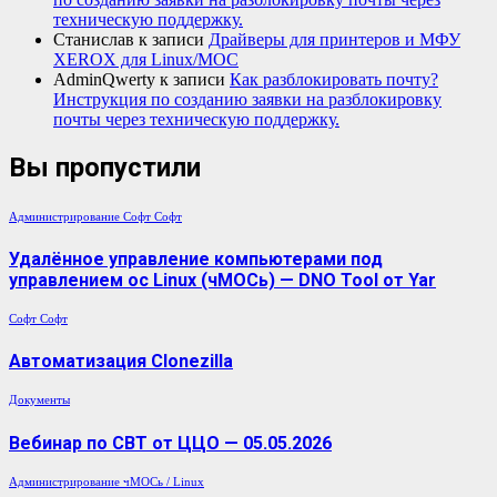
техническую поддержку.
Станислав
к записи
Драйверы для принтеров и МФУ
XEROX для Linux/МОС
AdminQwerty
к записи
Как разблокировать почту?
Инструкция по созданию заявки на разблокировку
почты через техническую поддержку.
Вы пропустили
Администрирование
Софт
Софт
Удалённое управление компьютерами под
управлением ос Linux (чМОСь) — DNO Tool от Yar
Софт
Софт
Автоматизация Clonezilla
Документы
Вебинар по СВТ от ЦЦО — 05.05.2026
Администрирование
чМОСь / Linux