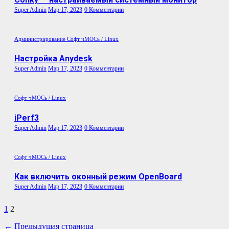
Super Admin
Мар 17, 2023
0 Комментарии
Администрирование
Софт
чМОСь / Linux
Настройка Anydesk
Super Admin
Мар 17, 2023
0 Комментарии
Софт
чМОСь / Linux
iPerf3
Super Admin
Мар 17, 2023
0 Комментарии
Софт
чМОСь / Linux
Как включить оконный режим OpenBoard
Super Admin
Мар 17, 2023
0 Комментарии
Пагинация
1
2
записей
← Предыдущая страница