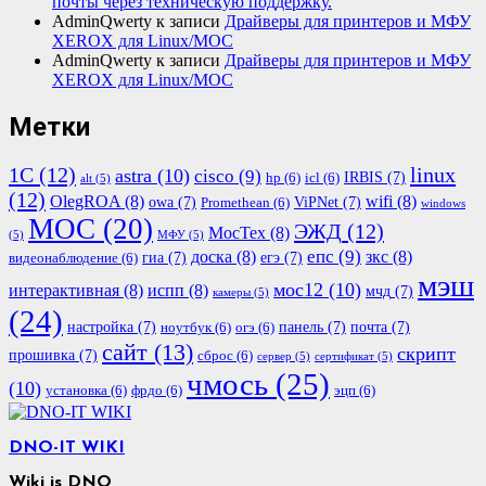
почты через техническую поддержку.
AdminQwerty
к записи
Драйверы для принтеров и МФУ
XEROX для Linux/МОС
AdminQwerty
к записи
Драйверы для принтеров и МФУ
XEROX для Linux/МОС
Метки
1С
(12)
linux
astra
(10)
cisco
(9)
IRBIS
(7)
hp
(6)
icl
(6)
alt
(5)
(12)
OlegROA
(8)
wifi
(8)
owa
(7)
ViPNet
(7)
Promethean
(6)
windows
МОС
(20)
ЭЖД
(12)
МосТех
(8)
(5)
МФУ
(5)
епс
(9)
доска
(8)
зкс
(8)
гиа
(7)
егэ
(7)
видеонаблюдение
(6)
мэш
мос12
(10)
интерактивная
(8)
испп
(8)
мчд
(7)
камеры
(5)
(24)
настройка
(7)
панель
(7)
почта
(7)
ноутбук
(6)
огэ
(6)
сайт
(13)
скрипт
прошивка
(7)
сброс
(6)
сервер
(5)
сертификат
(5)
чмось
(25)
(10)
установка
(6)
фрдо
(6)
эцп
(6)
DNO-IT WIKI
Wiki is DNO