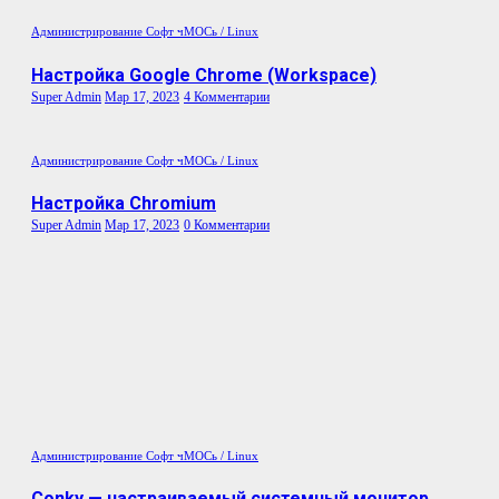
Администрирование
Софт
чМОСь / Linux
Настройка Google Chrome (Workspace)
Super Admin
Мар 17, 2023
4 Комментарии
Администрирование
Софт
чМОСь / Linux
Настройка Chromium
Super Admin
Мар 17, 2023
0 Комментарии
Администрирование
Софт
чМОСь / Linux
Conky — настраиваемый системный монитор