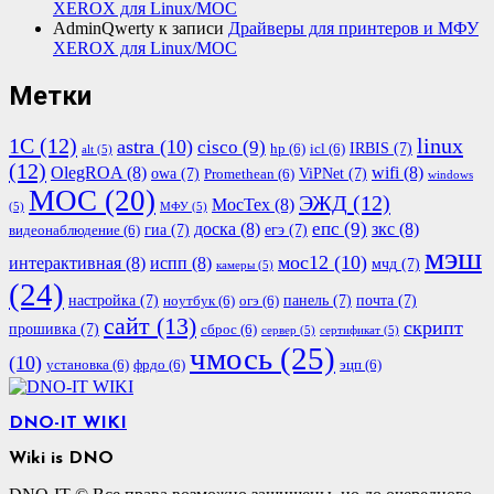
XEROX для Linux/МОС
AdminQwerty
к записи
Драйверы для принтеров и МФУ
XEROX для Linux/МОС
Метки
1С
(12)
linux
astra
(10)
cisco
(9)
IRBIS
(7)
hp
(6)
icl
(6)
alt
(5)
(12)
OlegROA
(8)
wifi
(8)
owa
(7)
ViPNet
(7)
Promethean
(6)
windows
МОС
(20)
ЭЖД
(12)
МосТех
(8)
(5)
МФУ
(5)
епс
(9)
доска
(8)
зкс
(8)
гиа
(7)
егэ
(7)
видеонаблюдение
(6)
мэш
мос12
(10)
интерактивная
(8)
испп
(8)
мчд
(7)
камеры
(5)
(24)
настройка
(7)
панель
(7)
почта
(7)
ноутбук
(6)
огэ
(6)
сайт
(13)
скрипт
прошивка
(7)
сброс
(6)
сервер
(5)
сертификат
(5)
чмось
(25)
(10)
установка
(6)
фрдо
(6)
эцп
(6)
DNO-IT WIKI
Wiki is DNO