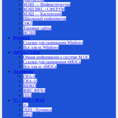
МЭШ — Инфраструктура
МЭШ ВКС / СФЕРУМ
МЭШ — Касперский
Школьный информатор
ЭЖД
Типовые сайты
ИСПП
Windows
Ссылки для скачивания Windows
Все для ос Windows
чМОСь / Linux
Общая информация о системе М ОС
Ссылки для скачивания чМОСь
Все для ос чМОСь
Экзамены
ГИА-9
ГИА-11
МЦКО
ФИС ФРДО
ППЗ
1С / ЭЦП / МЧД
1C
ЭЦП / Подписи
МЧД