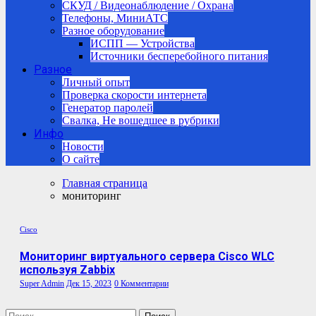
СКУД / Видеонаблюдение / Охрана
Телефоны, МиниАТС
Разное оборудование
ИСПП — Устройства
Источники бесперебойного питания
Разное
Личный опыт
Проверка скорости интернета
Генератор паролей
Свалка, Не вошедшее в рубрики
Инфо
Новости
О сайте
Главная страница
мониторинг
Cisco
Мониторинг виртуального сервера Cisco WLC
используя Zabbix
Super Admin
Дек 15, 2023
0 Комментарии
Найти: