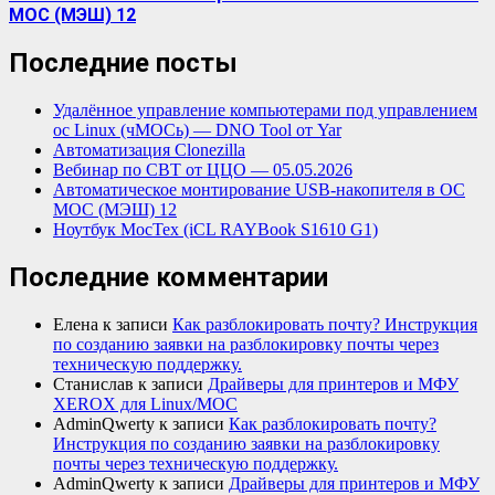
МОС (МЭШ) 12
Последние посты
Удалённое управление компьютерами под управлением
ос Linux (чМОСь) — DNO Tool от Yar
Автоматизация Clonezilla
Вебинар по СВТ от ЦЦО — 05.05.2026
Автоматическое монтирование USB-накопителя в ОС
МОС (МЭШ) 12
Ноутбук МосТех (iCL RAYBook S1610 G1)
Последние комментарии
Елена
к записи
Как разблокировать почту? Инструкция
по созданию заявки на разблокировку почты через
техническую поддержку.
Станислав
к записи
Драйверы для принтеров и МФУ
XEROX для Linux/МОС
AdminQwerty
к записи
Как разблокировать почту?
Инструкция по созданию заявки на разблокировку
почты через техническую поддержку.
AdminQwerty
к записи
Драйверы для принтеров и МФУ