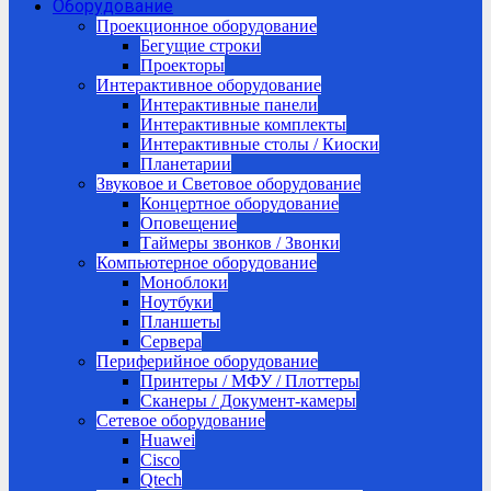
Оборудование
Проекционное оборудование
Бегущие строки
Проекторы
Интерактивное оборудование
Интерактивные панели
Интерактивные комплекты
Интерактивные столы / Киоски
Планетарии
Звуковое и Световое оборудование
Концертное оборудование
Оповещение
Таймеры звонков / Звонки
Компьютерное оборудование
Моноблоки
Ноутбуки
Планшеты
Сервера
Периферийное оборудование
Принтеры / МФУ / Плоттеры
Сканеры / Документ-камеры
Сетевое оборудование
Huawei
Cisco
Qtech