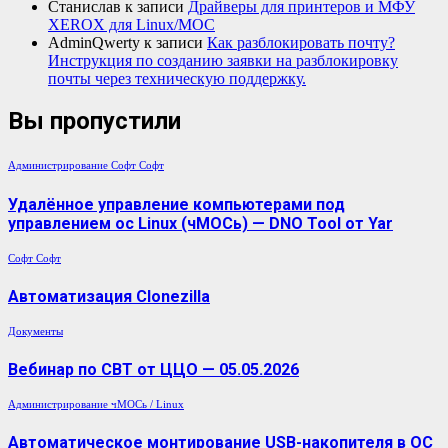
Станислав
к записи
Драйверы для принтеров и МФУ
XEROX для Linux/МОС
AdminQwerty
к записи
Как разблокировать почту?
Инструкция по созданию заявки на разблокировку
почты через техническую поддержку.
Вы пропустили
Администрирование
Софт
Софт
Удалённое управление компьютерами под
управлением ос Linux (чМОСь) — DNO Tool от Yar
Софт
Софт
Автоматизация Clonezilla
Документы
Вебинар по СВТ от ЦЦО — 05.05.2026
Администрирование
чМОСь / Linux
Автоматическое монтирование USB-накопителя в ОС