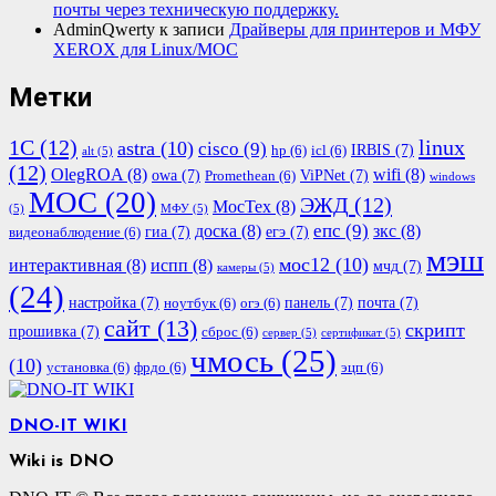
почты через техническую поддержку.
AdminQwerty
к записи
Драйверы для принтеров и МФУ
XEROX для Linux/МОС
Метки
1С
(12)
linux
astra
(10)
cisco
(9)
IRBIS
(7)
hp
(6)
icl
(6)
alt
(5)
(12)
OlegROA
(8)
wifi
(8)
owa
(7)
ViPNet
(7)
Promethean
(6)
windows
МОС
(20)
ЭЖД
(12)
МосТех
(8)
(5)
МФУ
(5)
епс
(9)
доска
(8)
зкс
(8)
гиа
(7)
егэ
(7)
видеонаблюдение
(6)
мэш
мос12
(10)
интерактивная
(8)
испп
(8)
мчд
(7)
камеры
(5)
(24)
настройка
(7)
панель
(7)
почта
(7)
ноутбук
(6)
огэ
(6)
сайт
(13)
скрипт
прошивка
(7)
сброс
(6)
сервер
(5)
сертификат
(5)
чмось
(25)
(10)
установка
(6)
фрдо
(6)
эцп
(6)
DNO-IT WIKI
Wiki is DNO