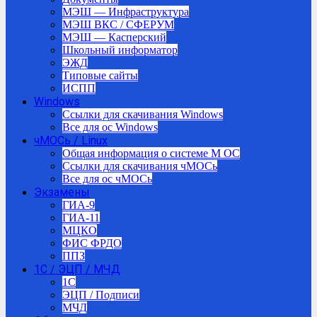
МЭШ — Инфраструктура
МЭШ ВКС / СФЕРУМ
МЭШ — Касперский
Школьный информатор
ЭЖД
Типовые сайты
ИСПП
Windows
Ссылки для скачивания Windows
Все для ос Windows
чМОСь / Linux
Общая информация о системе М ОС
Ссылки для скачивания чМОСь
Все для ос чМОСь
Экзамены
ГИА-9
ГИА-11
МЦКО
ФИС ФРДО
ППЗ
1С / ЭЦП / МЧД
1C
ЭЦП / Подписи
МЧД