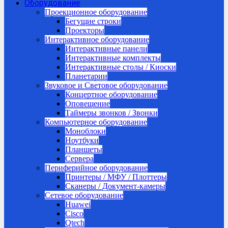
Оборудование
Проекционное оборудование
Бегущие строки
Проекторы
Интерактивное оборудование
Интерактивные панели
Интерактивные комплекты
Интерактивные столы / Киоски
Планетарии
Звуковое и Световое оборудование
Концертное оборудование
Оповещение
Таймеры звонков / Звонки
Компьютерное оборудование
Моноблоки
Ноутбуки
Планшеты
Сервера
Периферийное оборудование
Принтеры / МФУ / Плоттеры
Сканеры / Документ-камеры
Сетевое оборудование
Huawei
Cisco
Qtech