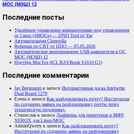
МОС (МЭШ) 12
Последние посты
Удалённое управление компьютерами под управлением
ос Linux (чМОСь) — DNO Tool от Yar
Автоматизация Clonezilla
Вебинар по СВТ от ЦЦО — 05.05.2026
Автоматическое монтирование USB-накопителя в ОС
МОС (МЭШ) 12
Ноутбук МосТех (iCL RAYBook S1610 G1)
Последние комментарии
Jay Bergnaum
к записи
Интерактивная доска Interwrite
Dual Board 1279
Елена
к записи
Как разблокировать почту? Инструкция
по созданию заявки на разблокировку почты через
техническую поддержку.
Станислав
к записи
Драйверы для принтеров и МФУ
XEROX для Linux/МОС
AdminQwerty
к записи
Как разблокировать почту?
Инструкция по созданию заявки на разблокировку