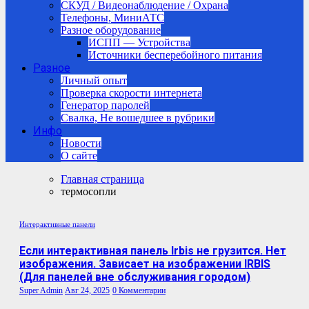
СКУД / Видеонаблюдение / Охрана
Телефоны, МиниАТС
Разное оборудование
ИСПП — Устройства
Источники бесперебойного питания
Разное
Личный опыт
Проверка скорости интернета
Генератор паролей
Свалка, Не вошедшее в рубрики
Инфо
Новости
О сайте
Главная страница
термосопли
Интерактивные панели
Если интерактивная панель Irbis не грузится. Нет
изображения. Зависает на изображении IRBIS
(Для панелей вне обслуживания городом)
Super Admin
Авг 24, 2025
0 Комментарии