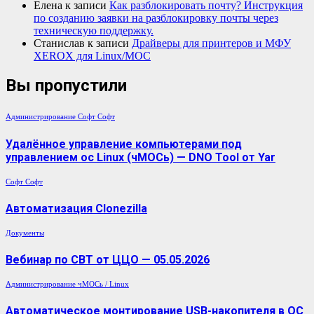
Елена
к записи
Как разблокировать почту? Инструкция
по созданию заявки на разблокировку почты через
техническую поддержку.
Станислав
к записи
Драйверы для принтеров и МФУ
XEROX для Linux/МОС
Вы пропустили
Администрирование
Софт
Софт
Удалённое управление компьютерами под
управлением ос Linux (чМОСь) — DNO Tool от Yar
Софт
Софт
Автоматизация Clonezilla
Документы
Вебинар по СВТ от ЦЦО — 05.05.2026
Администрирование
чМОСь / Linux
Автоматическое монтирование USB-накопителя в ОС