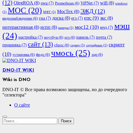
(12)
OlegROA
(8)
wifi
(8)
owa
(7)
ViPNet
(7)
Promethean
(6)
windows
МОС
(20)
ЭЖД
(12)
МосТех
(8)
(5)
МФУ
(5)
епс
(9)
доска
(8)
зкс
(8)
гиа
(7)
егэ
(7)
видеонаблюдение
(6)
мэш
мос12
(10)
интерактивная
(8)
испп
(8)
мчд
(7)
камеры
(5)
(24)
настройка
(7)
панель
(7)
почта
(7)
ноутбук
(6)
огэ
(6)
сайт
(13)
скрипт
прошивка
(7)
сброс
(6)
сервер
(5)
сертификат
(5)
чмось
(25)
(10)
установка
(6)
фрдо
(6)
эцп
(6)
DNO-IT WIKI
Wiki is DNO
DNO-IT © Все права возможно защищены, но до очередного
"селектора"
О сайте
Найти: