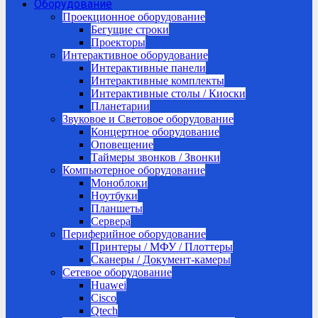
Оборудование
Проекционное оборудование
Бегущие строки
Проекторы
Интерактивное оборудование
Интерактивные панели
Интерактивные комплекты
Интерактивные столы / Киоски
Планетарии
Звуковое и Световое оборудование
Концертное оборудование
Оповещение
Таймеры звонков / Звонки
Компьютерное оборудование
Моноблоки
Ноутбуки
Планшеты
Сервера
Периферийное оборудование
Принтеры / МФУ / Плоттеры
Сканеры / Документ-камеры
Сетевое оборудование
Huawei
Cisco
Qtech