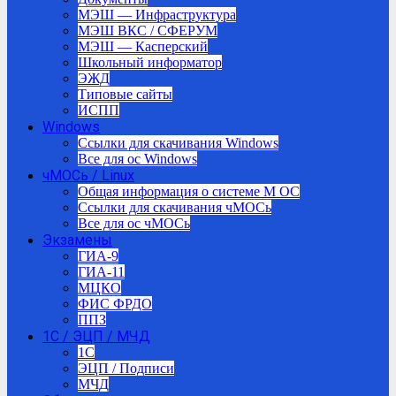
МЭШ — Инфраструктура
МЭШ ВКС / СФЕРУМ
МЭШ — Касперский
Школьный информатор
ЭЖД
Типовые сайты
ИСПП
Windows
Ссылки для скачивания Windows
Все для ос Windows
чМОСь / Linux
Общая информация о системе М ОС
Ссылки для скачивания чМОСь
Все для ос чМОСь
Экзамены
ГИА-9
ГИА-11
МЦКО
ФИС ФРДО
ППЗ
1С / ЭЦП / МЧД
1C
ЭЦП / Подписи
МЧД