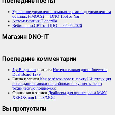
Последние посты
Удалённое управление компьютерами под управлением
ос Linux (чМОСь) — DNO Tool от Yar
Автоматизация Clonezilla
Вебинар по СВТ от ЦЦО — 05.05.2026
Магазин DNO-iT
Последние комментарии
Jay Bergnaum
к записи
Интерактивная доска Interwrite
Dual Board 1279
Елена
к записи
Как разблокировать почту? Инструкция
по созданию заявки на разблокировку почты через
техническую поддержку.
Станислав
к записи
Драйверы для принтеров и МФУ
XEROX для Linux/МОС
Вы пропустили