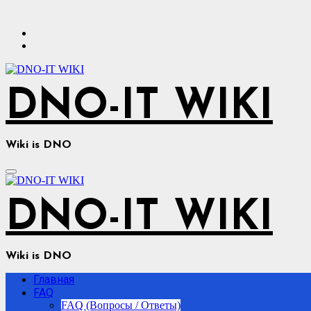
Перейти
к
содержимому
DNO-IT WIKI
Wiki is DNO
DNO-IT WIKI
Wiki is DNO
Главная
FAQ
FAQ (Вопросы / Ответы)