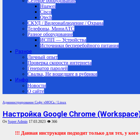
Сетевое оборудование
Huawei
Cisco
Qtech
СКУД / Видеонаблюдение / Охрана
Телефоны, МиниАТС
Разное оборудование
ИСПП — Устройства
Источники бесперебойного питания
Разное
Личный опыт
Проверка скорости интернета
Генератор паролей
Свалка, Не вошедшее в рубрики
Инфо
Новости
О сайте
Администрирование
Софт
чМОСь / Linux
Настройка Google Chrome (Workspace
От
Super Admin
17.03.2023
👁 366
!!! Данная инструкция подходит только для тех, у кого 