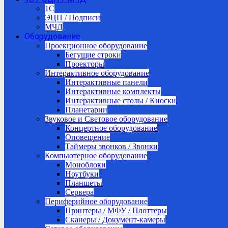
1C
ЭЦП / Подписи
МЧД
Оборудование
Проекционное оборудование
Бегущие строки
Проекторы
Интерактивное оборудование
Интерактивные панели
Интерактивные комплекты
Интерактивные столы / Киоски
Планетарии
Звуковое и Световое оборудование
Концертное оборудование
Оповещение
Таймеры звонков / Звонки
Компьютерное оборудование
Моноблоки
Ноутбуки
Планшеты
Сервера
Периферийное оборудование
Принтеры / МФУ / Плоттеры
Сканеры / Документ-камеры