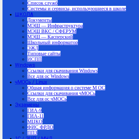
Список служб
Системы и сервисы, использующиеся в школе
ШКОЛА
Документы
МЭШ — Инфраструктура
МЭШ ВКС / СФЕРУМ
МЭШ — Касперский
Школьный информатор
ЭЖД
Типовые сайты
ИСПП
Windows
Ссылки для скачивания Windows
Все для ос Windows
чМОСь / Linux
Общая информация о системе М ОС
Ссылки для скачивания чМОСь
Все для ос чМОСь
Экзамены
ГИА-9
ГИА-11
МЦКО
ФИС ФРДО
ППЗ
1С / ЭЦП / МЧД