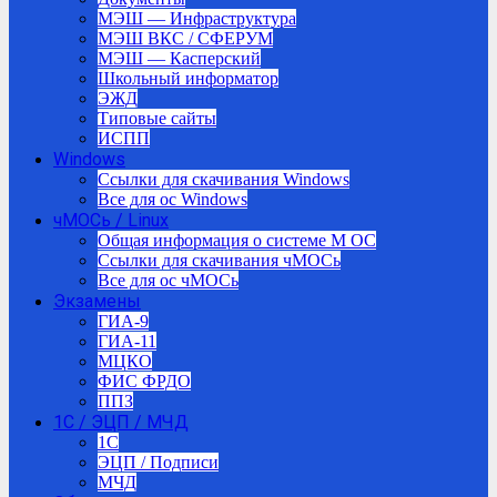
МЭШ — Инфраструктура
МЭШ ВКС / СФЕРУМ
МЭШ — Касперский
Школьный информатор
ЭЖД
Типовые сайты
ИСПП
Windows
Ссылки для скачивания Windows
Все для ос Windows
чМОСь / Linux
Общая информация о системе М ОС
Ссылки для скачивания чМОСь
Все для ос чМОСь
Экзамены
ГИА-9
ГИА-11
МЦКО
ФИС ФРДО
ППЗ
1С / ЭЦП / МЧД
1C
ЭЦП / Подписи
МЧД