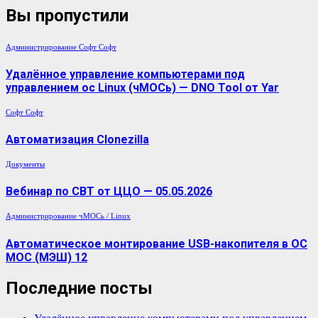
Вы пропустили
Администрирование
Софт
Софт
Удалённое управление компьютерами под
управлением ос Linux (чМОСь) — DNO Tool от Yar
Софт
Софт
Автоматизация Clonezilla
Документы
Вебинар по СВТ от ЦЦО — 05.05.2026
Администрирование
чМОСь / Linux
Автоматическое монтирование USB-накопителя в ОС
МОС (МЭШ) 12
Последние посты