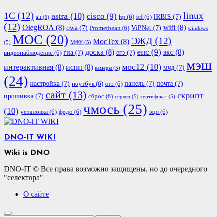
1С
(12)
linux
astra
(10)
cisco
(9)
IRBIS
(7)
hp
(6)
icl
(6)
alt
(5)
(12)
OlegROA
(8)
wifi
(8)
owa
(7)
ViPNet
(7)
Promethean
(6)
windows
МОС
(20)
ЭЖД
(12)
МосТех
(8)
(5)
МФУ
(5)
епс
(9)
доска
(8)
зкс
(8)
гиа
(7)
егэ
(7)
видеонаблюдение
(6)
мэш
мос12
(10)
интерактивная
(8)
испп
(8)
мчд
(7)
камеры
(5)
(24)
настройка
(7)
панель
(7)
почта
(7)
ноутбук
(6)
огэ
(6)
сайт
(13)
скрипт
прошивка
(7)
сброс
(6)
сервер
(5)
сертификат
(5)
чмось
(25)
(10)
установка
(6)
фрдо
(6)
эцп
(6)
DNO-IT WIKI
Wiki is DNO
DNO-IT © Все права возможно защищены, но до очередного
"селектора"
О сайте