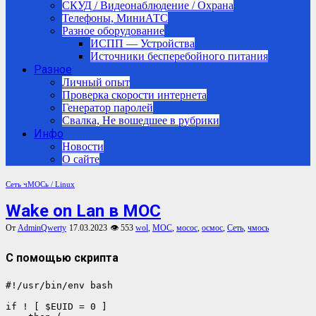
СКУД / Видеонаблюдение / Охрана
Телефоны, МиниАТС
Разное оборудование
ИСПП — Устройства
Источники бесперебойного питания
Разное
Личный опыт
Проверка скорости интернета
Генератор паролей
Свалка, Не вошедшее в рубрики
Инфо
Новости
О сайте
Сеть
чМОСь / Linux
Wake on Lan в МОС
От
AdminQwerty
17.03.2023
👁 553
wol
,
МОС
,
мосос
,
осмос
,
Сеть
,
чмось
С помощью скрипта
#!/usr/bin/env bash

if ! [ $EUID = 0 ]
