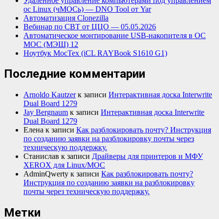
Удалённое управление компьютерами под управлением
ос Linux (чМОСь) — DNO Tool от Yar
Автоматизация Clonezilla
Вебинар по СВТ от ЦЦО — 05.05.2026
Автоматическое монтирование USB-накопителя в ОС
МОС (МЭШ) 12
Ноутбук МосТех (iCL RAYBook S1610 G1)
Последние комментарии
Arnoldo Kautzer
к записи
Интерактивная доска Interwrite
Dual Board 1279
Jay Bergnaum
к записи
Интерактивная доска Interwrite
Dual Board 1279
Елена
к записи
Как разблокировать почту? Инструкция
по созданию заявки на разблокировку почты через
техническую поддержку.
Станислав
к записи
Драйверы для принтеров и МФУ
XEROX для Linux/МОС
AdminQwerty
к записи
Как разблокировать почту?
Инструкция по созданию заявки на разблокировку
почты через техническую поддержку.
Метки