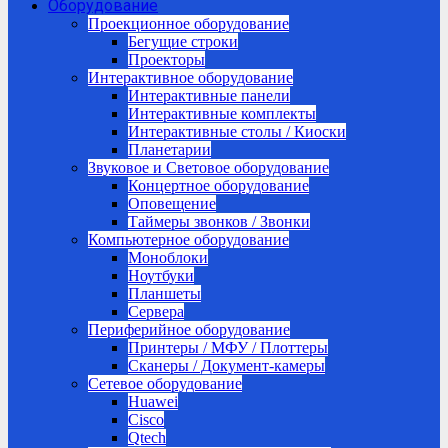
Оборудование
Проекционное оборудование
Бегущие строки
Проекторы
Интерактивное оборудование
Интерактивные панели
Интерактивные комплекты
Интерактивные столы / Киоски
Планетарии
Звуковое и Световое оборудование
Концертное оборудование
Оповещение
Таймеры звонков / Звонки
Компьютерное оборудование
Моноблоки
Ноутбуки
Планшеты
Сервера
Периферийное оборудование
Принтеры / МФУ / Плоттеры
Сканеры / Документ-камеры
Сетевое оборудование
Huawei
Cisco
Qtech