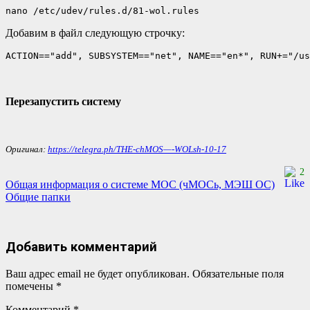
nano /etc/udev/rules.d/81-wol.rules
Добавим в файл следующую строчку:
ACTION=="add", SUBSYSTEM=="net", NAME=="en*", RUN+="/us
Перезапустить систему
Оригинал:
https://telegra.ph/THE-chMOS—-WOLsh-10-17
2
Навигация
Общая информация о системе МОС (чМОСь, МЭШ ОС)
Общие папки
по
записям
Добавить комментарий
Ваш адрес email не будет опубликован.
Обязательные поля
помечены
*
Комментарий
*