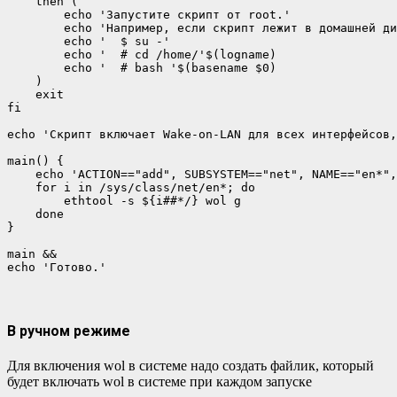
    then (

        echo 'Запустите скрипт от root.'

        echo 'Например, если скрипт лежит в домашней ди
        echo '  $ su -'

        echo '  # cd /home/'$(logname)

        echo '  # bash '$(basename $0)

    )

    exit

fi

echo 'Cкрипт включает Wake-on-LAN для всех интерфейсов,
main() {

    echo 'ACTION=="add", SUBSYSTEM=="net", NAME=="en*",
    for i in /sys/class/net/en*; do

        ethtool -s ${i##*/} wol g 

    done

}

main &&

echo 'Готово.'
В ручном режиме
Для включения wol в системе надо создать файлик, который
будет включать wol в системе при каждом запуске