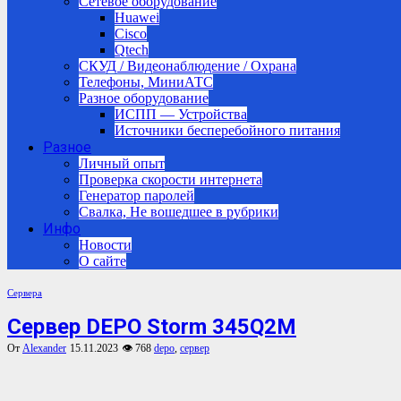
Сетевое оборудование
Huawei
Cisco
Qtech
СКУД / Видеонаблюдение / Охрана
Телефоны, МиниАТС
Разное оборудование
ИСПП — Устройства
Источники бесперебойного питания
Разное
Личный опыт
Проверка скорости интернета
Генератор паролей
Свалка, Не вошедшее в рубрики
Инфо
Новости
О сайте
Сервера
Сервер DEPO Storm 345Q2M
От
Alexander
15.11.2023
👁 768
depo
,
сервер