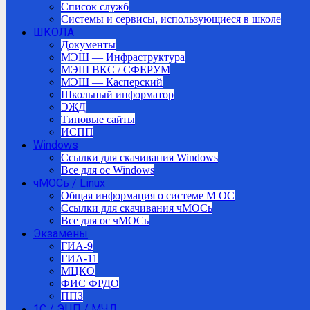
Список служб
Системы и сервисы, использующиеся в школе
ШКОЛА
Документы
МЭШ — Инфраструктура
МЭШ ВКС / СФЕРУМ
МЭШ — Касперский
Школьный информатор
ЭЖД
Типовые сайты
ИСПП
Windows
Ссылки для скачивания Windows
Все для ос Windows
чМОСь / Linux
Общая информация о системе М ОС
Ссылки для скачивания чМОСь
Все для ос чМОСь
Экзамены
ГИА-9
ГИА-11
МЦКО
ФИС ФРДО
ППЗ
1С / ЭЦП / МЧД