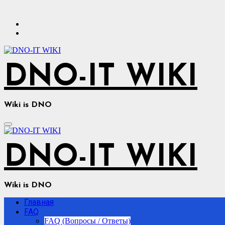
Перейти
к
содержимому
DNO-IT WIKI
Wiki is DNO
DNO-IT WIKI
Wiki is DNO
Главная
FAQ
FAQ (Вопросы / Ответы)