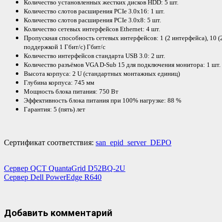
Количество установленных жестких дисков HDD: 5 шт.
Количество слотов расширения PCIe 3.0х16: 1 шт.
Количество слотов расширения PCIe 3.0х8: 5 шт.
Количество сетевых интерфейсов Ethernet: 4 шт.
Пропускная способность сетевых интерфейсов: 1 (2 интерфейса), 10 (
поддержкой 1 Гбит/с) Гбит/с
Количество интерфейсов стандарта USB 3.0: 2 шт.
Количество разъёмов VGA D-Sub 15 для подключения монитора: 1 шт.
Высота корпуса: 2 U (стандартных монтажных единиц)
Глубина корпуса: 745 мм
Мощность блока питания: 750 Вт
Эффективность блока питания при 100% нагрузке: 88 %
Гарантия: 5 (пять) лет
Сертификат соответствия:
san_epid_server_DEPO
Навигация
Сервер QCT QuantaGrid D52BQ-2U
Сервер Dell PowerEdge R640
по
записям
Добавить комментарий