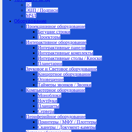
1C
ЭЦП / Подписи
МЧД
Оборудование
Проекционное оборудование
Бегущие строки
Проекторы
Интерактивное оборудование
Интерактивные панели
Интерактивные комплекты
Интерактивные столы / Киоски
Планетарии
Звуковое и Световое оборудование
Концертное оборудование
Оповещение
Таймеры звонков / Звонки
Компьютерное оборудование
Моноблоки
Ноутбуки
Планшеты
Сервера
Периферийное оборудование
Принтеры / МФУ / Плоттеры
Сканеры / Документ-камеры