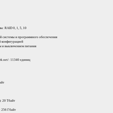
: RAID 0, 1, 5, 10
й системы и программного обеспечения
й конфигурацией
м и выключением питания
k.net/: 11340 единиц
айт
: 20 Тбайт
: 256 Гбайт