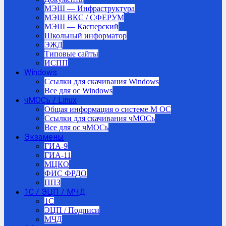
МЭШ — Инфраструктура
МЭШ ВКС / СФЕРУМ
МЭШ — Касперский
Школьный информатор
ЭЖД
Типовые сайты
ИСПП
Windows
Ссылки для скачивания Windows
Все для ос Windows
чМОСь / Linux
Общая информация о системе М ОС
Ссылки для скачивания чМОСь
Все для ос чМОСь
Экзамены
ГИА-9
ГИА-11
МЦКО
ФИС ФРДО
ППЗ
1С / ЭЦП / МЧД
1C
ЭЦП / Подписи
МЧД