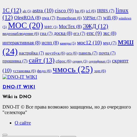
1С
(12)
linux
astra
(10)
cisco
(9)
IRBIS
(7)
hp
(6)
icl
(6)
alt
(5)
(12)
OlegROA
(8)
wifi
(8)
owa
(7)
ViPNet
(7)
Promethean
(6)
windows
МОС
(20)
ЭЖД
(12)
МосТех
(8)
(5)
МФУ
(5)
епс
(9)
доска
(8)
зкс
(8)
гиа
(7)
егэ
(7)
видеонаблюдение
(6)
мэш
мос12
(10)
интерактивная
(8)
испп
(8)
мчд
(7)
камеры
(5)
(24)
настройка
(7)
панель
(7)
почта
(7)
ноутбук
(6)
огэ
(6)
сайт
(13)
скрипт
прошивка
(7)
сброс
(6)
сервер
(5)
сертификат
(5)
чмось
(25)
(10)
установка
(6)
фрдо
(6)
эцп
(6)
DNO-IT WIKI
Wiki is DNO
DNO-IT © Все права возможно защищены, но до очередного
"селектора"
О сайте