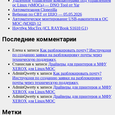
Удалённое управление компьютерами под управлением
ос Linux (чМОСь) — DNO Tool от Yar
Автоматизация Clonezilla
Вебинар по СВТ от ЦЦО — 05.05.2026
Автоматическое монтирование USB-накопителя в ОС
МОС (МЭШ) 12
Ноутбук МосТех (iCL RAYBook S1610 G1)
Последние комментарии
Елена
к записи
Как разблокировать почту? Инструкция
по созданию заявки на разблокировку почты через
техническую поддержку.
Станислав
к записи
Драйверы для принтеров и МФУ
XEROX для Linux/МОС
AdminQwerty
к записи
Как разблокировать почту?
Инструкция по созданию заявки на разблокировку
почты через техническую поддержку.
AdminQwerty
к записи
Драйверы для принтеров и МФУ
XEROX для Linux/МОС
AdminQwerty
к записи
Драйверы для принтеров и МФУ
XEROX для Linux/МОС
Метки