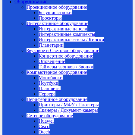
Оборудование
Проекционное оборудование
Бегущие строки
Проекторы
Интерактивное оборудование
Интерактивные панели
Интерактивные комплекты
Интерактивные столы / Киоски
Планетарии
Звуковое и Световое оборудование
Концертное оборудование
Оповещение
Таймеры звонков / Звонки
Компьютерное оборудование
Моноблоки
Ноутбуки
Планшеты
Сервера
Периферийное оборудование
Принтеры / МФУ / Плоттеры
Сканеры / Документ-камеры
Сетевое оборудование
Huawei
Cisco
Qtech