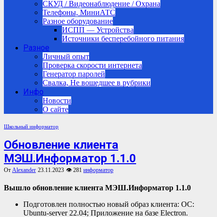
СКУД / Видеонаблюдение / Охрана
Телефоны, МиниАТС
Разное оборудование
ИСПП — Устройства
Источники бесперебойного питания
Разное
Личный опыт
Проверка скорости интернета
Генератор паролей
Свалка, Не вошедшее в рубрики
Инфо
Новости
О сайте
Школьный информатор
Обновление клиента
МЭШ.Информатор 1.1.0
От
Alexander
23.11.2023
👁 281
информатор
Вышло обновление клиента МЭШ.Информатор 1.1.0
Подготовлен полностью новый образ клиента: ОС:
Ubuntu-server 22.04; Приложение на базе Electron.