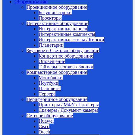
Оборудование
Проекционное оборудование
Бегущие строки
Проекторы
Интерактивное оборудование
Интерактивные панели
Интерактивные комплекты
Интерактивные столы / Киоски
Планетарии
Звуковое и Световое оборудование
Концертное оборудование
Оповещение
Таймеры звонков / Звонки
Компьютерное оборудование
Моноблоки
Ноутбуки
Планшеты
Сервера
Периферийное оборудование
Принтеры / МФУ / Плоттеры
Сканеры / Документ-камеры
Сетевое оборудование
Huawei
Cisco
Qtech