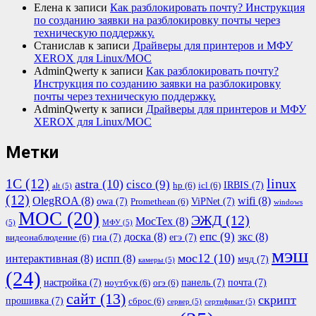
Елена
к записи
Как разблокировать почту? Инструкция
по созданию заявки на разблокировку почты через
техническую поддержку.
Станислав
к записи
Драйверы для принтеров и МФУ
XEROX для Linux/МОС
AdminQwerty
к записи
Как разблокировать почту?
Инструкция по созданию заявки на разблокировку
почты через техническую поддержку.
AdminQwerty
к записи
Драйверы для принтеров и МФУ
XEROX для Linux/МОС
Метки
1С
(12)
linux
astra
(10)
cisco
(9)
IRBIS
(7)
hp
(6)
icl
(6)
alt
(5)
(12)
OlegROA
(8)
wifi
(8)
owa
(7)
ViPNet
(7)
Promethean
(6)
windows
МОС
(20)
ЭЖД
(12)
МосТех
(8)
(5)
МФУ
(5)
епс
(9)
доска
(8)
зкс
(8)
гиа
(7)
егэ
(7)
видеонаблюдение
(6)
мэш
мос12
(10)
интерактивная
(8)
испп
(8)
мчд
(7)
камеры
(5)
(24)
настройка
(7)
панель
(7)
почта
(7)
ноутбук
(6)
огэ
(6)
сайт
(13)
скрипт
прошивка
(7)
сброс
(6)
сервер
(5)
сертификат
(5)