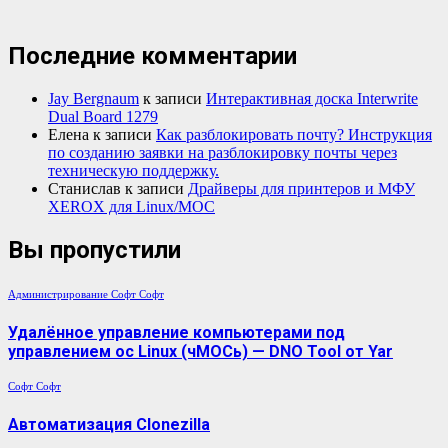
Последние комментарии
Jay Bergnaum
к записи
Интерактивная доска Interwrite
Dual Board 1279
Елена
к записи
Как разблокировать почту? Инструкция
по созданию заявки на разблокировку почты через
техническую поддержку.
Станислав
к записи
Драйверы для принтеров и МФУ
XEROX для Linux/МОС
Вы пропустили
Администрирование
Софт
Софт
Удалённое управление компьютерами под
управлением ос Linux (чМОСь) — DNO Tool от Yar
Софт
Софт
Автоматизация Clonezilla