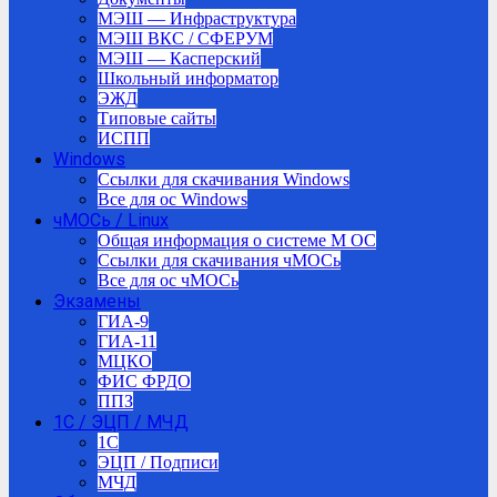
МЭШ — Инфраструктура
МЭШ ВКС / СФЕРУМ
МЭШ — Касперский
Школьный информатор
ЭЖД
Типовые сайты
ИСПП
Windows
Ссылки для скачивания Windows
Все для ос Windows
чМОСь / Linux
Общая информация о системе М ОС
Ссылки для скачивания чМОСь
Все для ос чМОСь
Экзамены
ГИА-9
ГИА-11
МЦКО
ФИС ФРДО
ППЗ
1С / ЭЦП / МЧД
1C
ЭЦП / Подписи
МЧД