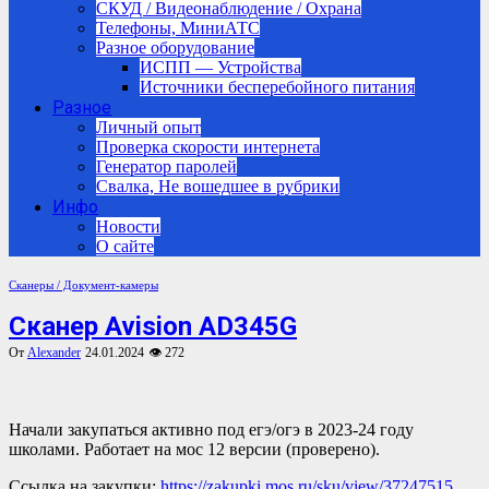
СКУД / Видеонаблюдение / Охрана
Телефоны, МиниАТС
Разное оборудование
ИСПП — Устройства
Источники бесперебойного питания
Разное
Личный опыт
Проверка скорости интернета
Генератор паролей
Свалка, Не вошедшее в рубрики
Инфо
Новости
О сайте
Сканеры / Документ-камеры
Сканер Avision AD345G
От
Alexander
24.01.2024
👁 272
Начали закупаться активно под егэ/огэ в 2023-24 году
школами. Работает на мос 12 версии (проверено).
Ссылка на закупки:
https://zakupki.mos.ru/sku/view/37247515