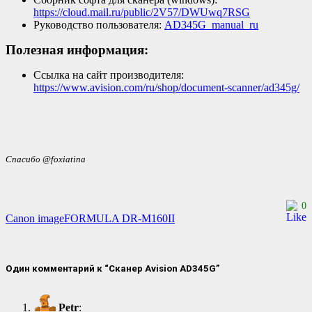
https://cloud.mail.ru/public/2V57/DWUwq7RSG
Руководство пользователя:
AD345G_manual_ru
Полезная информация:
Ссылка на сайт производителя:
https://www.avision.com/ru/shop/document-scanner/ad345g/
Спасибо @foxiatina
0
Навигация
Canon imageFORMULA DR-M160II
по
записям
Один комментарий к “Сканер Avision AD345G”
Petr
: