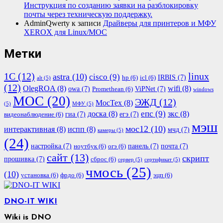
Инструкция по созданию заявки на разблокировку
почты через техническую поддержку.
AdminQwerty
к записи
Драйверы для принтеров и МФУ
XEROX для Linux/МОС
Метки
1С
(12)
linux
astra
(10)
cisco
(9)
IRBIS
(7)
hp
(6)
icl
(6)
alt
(5)
(12)
OlegROA
(8)
wifi
(8)
owa
(7)
ViPNet
(7)
Promethean
(6)
windows
МОС
(20)
ЭЖД
(12)
МосТех
(8)
(5)
МФУ
(5)
епс
(9)
доска
(8)
зкс
(8)
гиа
(7)
егэ
(7)
видеонаблюдение
(6)
мэш
мос12
(10)
интерактивная
(8)
испп
(8)
мчд
(7)
камеры
(5)
(24)
настройка
(7)
панель
(7)
почта
(7)
ноутбук
(6)
огэ
(6)
сайт
(13)
скрипт
прошивка
(7)
сброс
(6)
сервер
(5)
сертификат
(5)
чмось
(25)
(10)
установка
(6)
фрдо
(6)
эцп
(6)
DNO-IT WIKI
Wiki is DNO