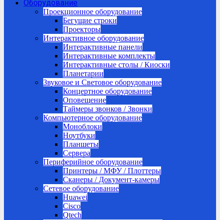
Оборудование
Проекционное оборудование
Бегущие строки
Проекторы
Интерактивное оборудование
Интерактивные панели
Интерактивные комплекты
Интерактивные столы / Киоски
Планетарии
Звуковое и Световое оборудование
Концертное оборудование
Оповещение
Таймеры звонков / Звонки
Компьютерное оборудование
Моноблоки
Ноутбуки
Планшеты
Сервера
Периферийное оборудование
Принтеры / МФУ / Плоттеры
Сканеры / Документ-камеры
Сетевое оборудование
Huawei
Cisco
Qtech