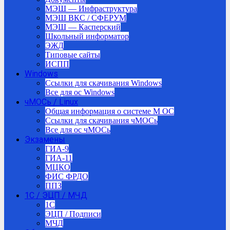
МЭШ — Инфраструктура
МЭШ ВКС / СФЕРУМ
МЭШ — Касперский
Школьный информатор
ЭЖД
Типовые сайты
ИСПП
Windows
Ссылки для скачивания Windows
Все для ос Windows
чМОСь / Linux
Общая информация о системе М ОС
Ссылки для скачивания чМОСь
Все для ос чМОСь
Экзамены
ГИА-9
ГИА-11
МЦКО
ФИС ФРДО
ППЗ
1С / ЭЦП / МЧД
1C
ЭЦП / Подписи
МЧД