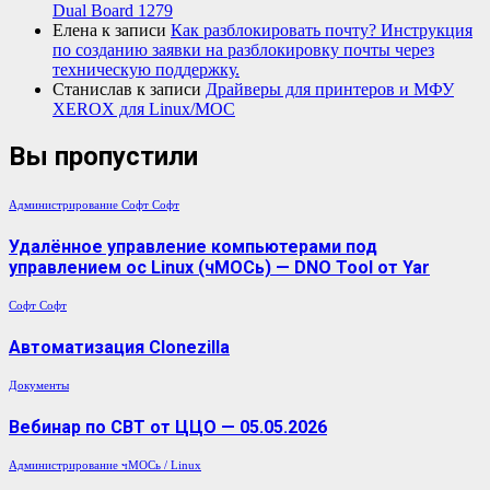
Dual Board 1279
Елена
к записи
Как разблокировать почту? Инструкция
по созданию заявки на разблокировку почты через
техническую поддержку.
Станислав
к записи
Драйверы для принтеров и МФУ
XEROX для Linux/МОС
Вы пропустили
Администрирование
Софт
Софт
Удалённое управление компьютерами под
управлением ос Linux (чМОСь) — DNO Tool от Yar
Софт
Софт
Автоматизация Clonezilla
Документы
Вебинар по СВТ от ЦЦО — 05.05.2026
Администрирование
чМОСь / Linux