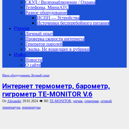
СКУД / Видеонаблюдение / Охрана
Телефоны, МиниАТС
Разное оборудование
ИСПП — Устройства
Источники бесперебойного питания
Разное
Личный опыт
Проверка скорости интернета
Генератор паролей
Свалка, Не вошедшее в рубрики
Инфо
Новости
О сайте
Иное оборудование
Личный опыт
Интернет термометр, барометр,
гигрометр TE-MONITOR V.6
От
Alexander
29.01.2024
👁 301
TE-MONITOR
,
датчик
,
серверная
,
сетевой
,
температура
,
температуры