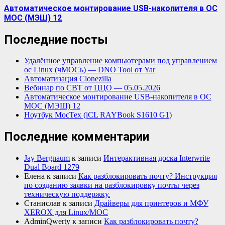
Автоматическое монтирование USB-накопителя в ОС
МОС (МЭШ) 12
Последние посты
Удалённое управление компьютерами под управлением
ос Linux (чМОСь) — DNO Tool от Yar
Автоматизация Clonezilla
Вебинар по СВТ от ЦЦО — 05.05.2026
Автоматическое монтирование USB-накопителя в ОС
МОС (МЭШ) 12
Ноутбук МосТех (iCL RAYBook S1610 G1)
Последние комментарии
Jay Bergnaum
к записи
Интерактивная доска Interwrite
Dual Board 1279
Елена
к записи
Как разблокировать почту? Инструкция
по созданию заявки на разблокировку почты через
техническую поддержку.
Станислав
к записи
Драйверы для принтеров и МФУ
XEROX для Linux/МОС
AdminQwerty
к записи
Как разблокировать почту?