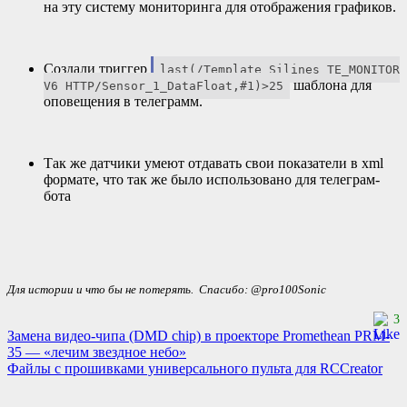
на эту систему мониторинга для отображения графиков.
Создали триггер
last(/Template Silines TE_MONITOR
шаблона для
V6 HTTP/Sensor_1_DataFloat,#1)>25
оповещения в телеграмм.
Так же датчики умеют отдавать свои показатели в xml
формате, что так же было использовано для телеграм-
бота
Для истории и что бы не потерять. Спасибо: @pro100Sonic
3
Навигация
Замена видео-чипа (DMD chip) в проекторе Promethean PRM-
35 — «лечим звездное небо»
по
Файлы с прошивками универсального пульта для RCCreator
записям