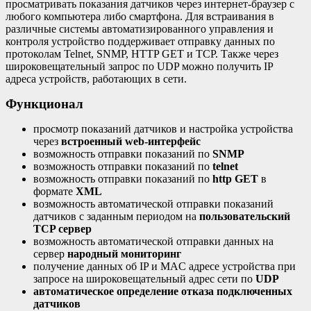
просматривать показания датчиков через интернет-браузер с
любого компьютера либо смартфона. Для встраивания в
различные системы автоматизированного управления и
контроля устройство поддерживает отправку данных по
протоколам Telnet, SNMP, HTTP GET и TCP. Также через
широковещательный запрос по UDP можно получить IP
адреса устройств, работающих в сети.
Функционал
просмотр показаний датчиков и настройка устройства
через
встроенный web-интерфейс
возможность отправки показаний по
SNMP
возможность отправки показаний по
telnet
возможность отправки показаний по
http GET
в
формате
XML
возможность автоматической отправки показаний
датчиков с заданным периодом на
пользовательский
TCP сервер
возможность автоматической отправки данных на
сервер
народный мониторинг
получение данных об IP и MAC адресе устройства при
запросе на широковещательный адрес сети по
UDP
автоматическое определение отказа подключенных
датчиков