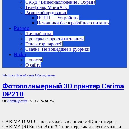
СКУД / Видеонаблюдение / Охрана
Телефоны, МиниАТС
Разное оборудование
ИСПП — Устройства
Источники бесперебойного питания
Разное
Личный опыт
Проверка скорости интернета
Генератор паролей
Свалка, Не вошедшее в рубрики
Инфо
Новости
О сайте
Windows
Личный опыт
Оборудование
Фотополимерный 3D принтер Carima
DP210
От
AdminQwerty
15.03.2024
👁 252
CARIMA DP210 – новая модель в линейке 3D принтеров
CARIMA (Ю.Корея). Этот 3D принтер, как и другие модели