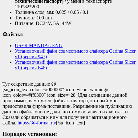
технический паспорт) /
у меня в техпаспорте
110*82*200
Толщина слоя, мм: 0.025 / 0.05 / 0.1
Точность: 100 μm
Питание: DC24V, 5A, 44W
Файлы:
USER MANUAL ENG
Установочный файл совместимого слайсера Carima Slicer
v1 (версия 947)
Установочный файл совместимого слайсера Carima Slicer
v1 (версия 646)
Тут секретные данные 😉
[su_icon_text color=»#000000″ icon=»icon: warning»
icon_color=»#ff0300″ icon_size=»28″]Для активации данной
программы, вам нужен файл активатора, который мне
предоставила фирма-поставщик. Разрешение на публикацию
данного файла они не дали, поэтому оставляю их контакты.
Сказали обращаться к ним для получения активационного
файла.
https://3d-format.ru/
[/su_icon_text]
Порядок установки: