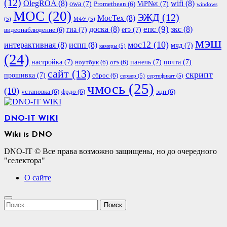
(12)
OlegROA
(8)
wifi
(8)
owa
(7)
ViPNet
(7)
Promethean
(6)
windows
МОС
(20)
ЭЖД
(12)
МосТех
(8)
(5)
МФУ
(5)
епс
(9)
доска
(8)
зкс
(8)
гиа
(7)
егэ
(7)
видеонаблюдение
(6)
мэш
мос12
(10)
интерактивная
(8)
испп
(8)
мчд
(7)
камеры
(5)
(24)
настройка
(7)
панель
(7)
почта
(7)
ноутбук
(6)
огэ
(6)
сайт
(13)
скрипт
прошивка
(7)
сброс
(6)
сервер
(5)
сертификат
(5)
чмось
(25)
(10)
установка
(6)
фрдо
(6)
эцп
(6)
DNO-IT WIKI
Wiki is DNO
DNO-IT © Все права возможно защищены, но до очередного
"селектора"
О сайте
Найти: