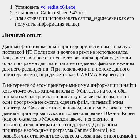
Установить
vc_redist.x64.exe
Установить Carima Slicer_947.msi
Для активации использовать carima_register.exe (как его
получить, информация выше)
Личный опыт:
Данный фотополимерный принтер пришёл к нам в школу с
поставкой ИТ-Полигона и долгое время не использовался.
Когда встал вопрос о запуске, то возникла проблема, что ни
одна программа для слайсинга не создавала файлы в нужном
для него расширении. При подключении и поиске данного
принтера в сети, определяется как CARIMA Raspberry Pi.
В интернете об этом принтере минимум информации и найти
хоть что-то очень затруднительно. Убил день на то, чтобы
попытаться настроить его под актуальные слайсеры, но ни
одна программа не смогла сделать файл, читаемый этим
принтером. Связался с поставщиком, и они мне сказали, что
данный принтер выпускался только для рынка Южной Кореи
(как он оказался в Московской школе, непонятно) и
производитель прекратил его поддержку. Для работы
принтера необходима программа Carima Slicer v1, но
разработчик отключил все серврера связанные с программой и