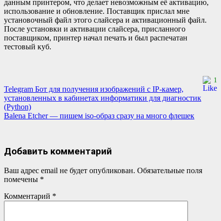
данным принтером, что делает невозможным её активацию,
использование и обновление. Поставщик прислал мне
установочный файл этого слайсера и активационный файл.
После установки и активации слайсера, присланного
поставщиком, принтер начал печать и был распечатан
тестовый куб.
1
Навигация
Telegram Бот для получения изображений с IP-камер,
установленных в кабинетах информатики для диагностик
по
(Python)
Balena Etcher — пишем iso-образ сразу на много флешек
записям
Добавить комментарий
Ваш адрес email не будет опубликован.
Обязательные поля
помечены
*
Комментарий
*