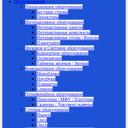
Оборудование
Проекционное оборудование
Бегущие строки
Проекторы
Интерактивное оборудование
Интерактивные панели
Интерактивные комплекты
Интерактивные столы / Киоски
Планетарии
Звуковое и Световое оборудование
Концертное оборудование
Оповещение
Таймеры звонков / Звонки
Компьютерное оборудование
Моноблоки
Ноутбуки
Планшеты
Сервера
Периферийное оборудование
Принтеры / МФУ / Плоттеры
Сканеры / Документ-камеры
Сетевое оборудование
Huawei
Cisco
Qtech