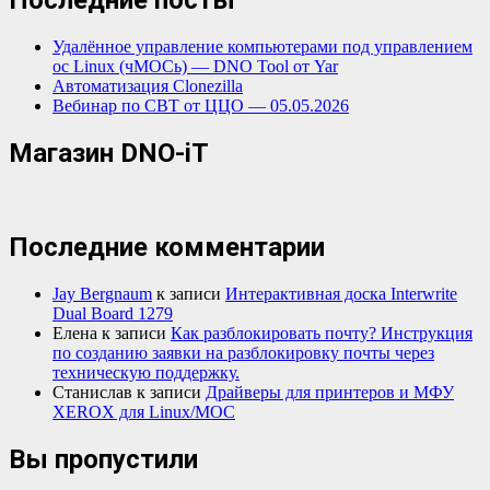
Последние посты
Удалённое управление компьютерами под управлением
ос Linux (чМОСь) — DNO Tool от Yar
Автоматизация Clonezilla
Вебинар по СВТ от ЦЦО — 05.05.2026
Магазин DNO-iT
Последние комментарии
Jay Bergnaum
к записи
Интерактивная доска Interwrite
Dual Board 1279
Елена
к записи
Как разблокировать почту? Инструкция
по созданию заявки на разблокировку почты через
техническую поддержку.
Станислав
к записи
Драйверы для принтеров и МФУ
XEROX для Linux/МОС
Вы пропустили