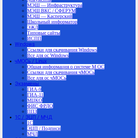
МЭШ — Инфраструктура
МЭШ ВКС / СФЕРУМ
МЭШ — Касперский
Школьный информатор
ЭЖД
Типовые сайты
ИСПП
Windows
Ссылки для скачивания Windows
Все для ос Windows
чМОСь / Linux
Общая информация о системе М ОС
Ссылки для скачивания чМОСь
Все для ос чМОСь
Экзамены
ГИА-9
ГИА-11
МЦКО
ФИС ФРДО
ППЗ
1С / ЭЦП / МЧД
1C
ЭЦП / Подписи
МЧД