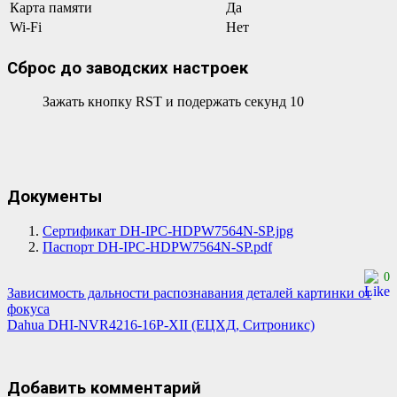
Карта памяти
Да
Wi-Fi
Нет
Сброс до заводских настроек
Зажать кнопку RST и подержать секунд 10
Документы
Сертификат DH-IPC-HDPW7564N-SP.jpg
Паспорт DH-IPC-HDPW7564N-SP.pdf
0
Навигация
Зависимость дальности распознавания деталей картинки от
фокуса
по
Dahua DHI-NVR4216-16P-XII (ЕЦХД, Ситроникс)
записям
Добавить комментарий