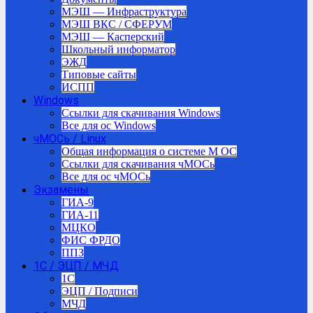
МЭШ — Инфраструктура
МЭШ ВКС / СФЕРУМ
МЭШ — Касперский
Школьный информатор
ЭЖД
Типовые сайты
ИСПП
Windows
Ссылки для скачивания Windows
Все для ос Windows
чМОСь / Linux
Общая информация о системе М ОС
Ссылки для скачивания чМОСь
Все для ос чМОСь
Экзамены
ГИА-9
ГИА-11
МЦКО
ФИС ФРДО
ППЗ
1С / ЭЦП / МЧД
1C
ЭЦП / Подписи
МЧД