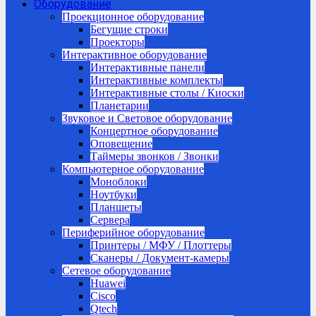
Оборудование
Проекционное оборудование
Бегущие строки
Проекторы
Интерактивное оборудование
Интерактивные панели
Интерактивные комплекты
Интерактивные столы / Киоски
Планетарии
Звуковое и Световое оборудование
Концертное оборудование
Оповещение
Таймеры звонков / Звонки
Компьютерное оборудование
Моноблоки
Ноутбуки
Планшеты
Сервера
Периферийное оборудование
Принтеры / МФУ / Плоттеры
Сканеры / Документ-камеры
Сетевое оборудование
Huawei
Cisco
Qtech