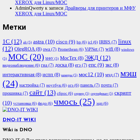
XEROX для Linux/МОС
AdminQwerty
к записи
Драйверы для принтеров и МФУ
XEROX для Linux/МОС
Метки
1С
(12)
linux
astra
(10)
cisco
(9)
IRBIS
(7)
hp
(6)
icl
(6)
alt
(5)
(12)
OlegROA
(8)
wifi
(8)
owa
(7)
ViPNet
(7)
Promethean
(6)
windows
МОС
(20)
ЭЖД
(12)
МосТех
(8)
(5)
МФУ
(5)
епс
(9)
доска
(8)
зкс
(8)
гиа
(7)
егэ
(7)
видеонаблюдение
(6)
мэш
мос12
(10)
интерактивная
(8)
испп
(8)
мчд
(7)
камеры
(5)
(24)
настройка
(7)
панель
(7)
почта
(7)
ноутбук
(6)
огэ
(6)
сайт
(13)
скрипт
прошивка
(7)
сброс
(6)
сервер
(5)
сертификат
(5)
чмось
(25)
(10)
установка
(6)
фрдо
(6)
эцп
(6)
DNO-IT WIKI
Wiki is DNO