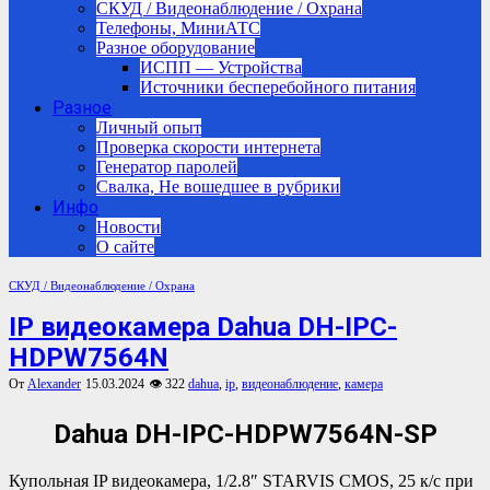
СКУД / Видеонаблюдение / Охрана
Телефоны, МиниАТС
Разное оборудование
ИСПП — Устройства
Источники бесперебойного питания
Разное
Личный опыт
Проверка скорости интернета
Генератор паролей
Свалка, Не вошедшее в рубрики
Инфо
Новости
О сайте
СКУД / Видеонаблюдение / Охрана
IP видеокамера Dahua DH-IPC-
HDPW7564N
От
Alexander
15.03.2024
👁 322
dahua
,
ip
,
видеонаблюдение
,
камера
Dahua DH-IPC-HDPW7564N-SP
Купольная IP видеокамера, 1/2.8″ STARVIS CMOS, 25 к/с при