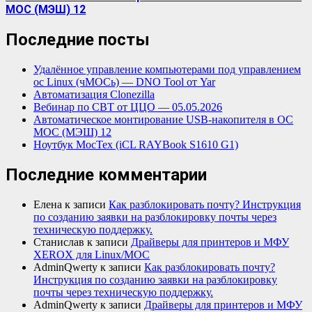
МОС (МЭШ) 12
Последние посты
Удалённое управление компьютерами под управлением
ос Linux (чМОСь) — DNO Tool от Yar
Автоматизация Clonezilla
Вебинар по СВТ от ЦЦО — 05.05.2026
Автоматическое монтирование USB-накопителя в ОС
МОС (МЭШ) 12
Ноутбук МосТех (iCL RAYBook S1610 G1)
Последние комментарии
Елена
к записи
Как разблокировать почту? Инструкция
по созданию заявки на разблокировку почты через
техническую поддержку.
Станислав
к записи
Драйверы для принтеров и МФУ
XEROX для Linux/МОС
AdminQwerty
к записи
Как разблокировать почту?
Инструкция по созданию заявки на разблокировку
почты через техническую поддержку.
AdminQwerty
к записи
Драйверы для принтеров и МФУ