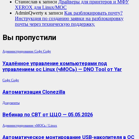
Станислав
к записи
Драйверы для принтеров и МФУ
XEROX для Linux/МОС
AdminQwerty
к записи
Как разблокировать почту?
Инструкция по созданию заявки на разблокировку
почты через техническую поддержку.
Вы пропустили
Администрирование
Софт
Софт
Удалённое управление компьютерами под
управлением ос Linux (чМОСь) — DNO Tool от Yar
Софт
Софт
Автоматизация Clonezilla
Документы
Вебинар по СВТ от ЦЦО — 05.05.2026
Администрирование
чМОСь / Linux
Автоматическое монтирование USB-накопителя в ОС