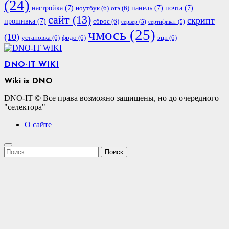
(24)
настройка
(7)
панель
(7)
почта
(7)
ноутбук
(6)
огэ
(6)
сайт
(13)
скрипт
прошивка
(7)
сброс
(6)
сервер
(5)
сертификат
(5)
чмось
(25)
(10)
установка
(6)
фрдо
(6)
эцп
(6)
DNO-IT WIKI
Wiki is DNO
DNO-IT © Все права возможно защищены, но до очередного
"селектора"
О сайте
Найти: