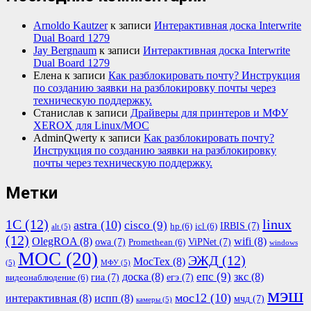
Arnoldo Kautzer
к записи
Интерактивная доска Interwrite
Dual Board 1279
Jay Bergnaum
к записи
Интерактивная доска Interwrite
Dual Board 1279
Елена
к записи
Как разблокировать почту? Инструкция
по созданию заявки на разблокировку почты через
техническую поддержку.
Станислав
к записи
Драйверы для принтеров и МФУ
XEROX для Linux/МОС
AdminQwerty
к записи
Как разблокировать почту?
Инструкция по созданию заявки на разблокировку
почты через техническую поддержку.
Метки
1С
(12)
linux
astra
(10)
cisco
(9)
IRBIS
(7)
hp
(6)
icl
(6)
alt
(5)
(12)
OlegROA
(8)
wifi
(8)
owa
(7)
ViPNet
(7)
Promethean
(6)
windows
МОС
(20)
ЭЖД
(12)
МосТех
(8)
(5)
МФУ
(5)
епс
(9)
доска
(8)
зкс
(8)
гиа
(7)
егэ
(7)
видеонаблюдение
(6)
мэш
мос12
(10)
интерактивная
(8)
испп
(8)
мчд
(7)
камеры
(5)