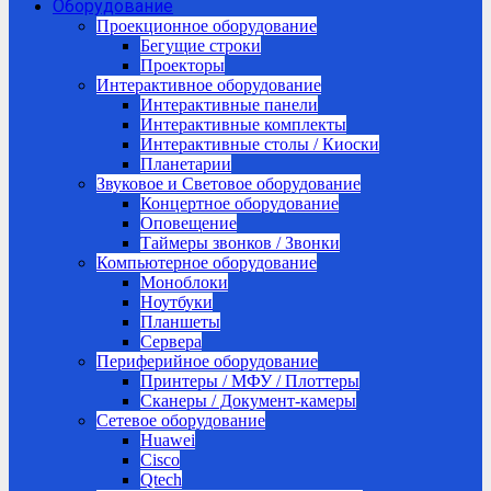
Оборудование
Проекционное оборудование
Бегущие строки
Проекторы
Интерактивное оборудование
Интерактивные панели
Интерактивные комплекты
Интерактивные столы / Киоски
Планетарии
Звуковое и Световое оборудование
Концертное оборудование
Оповещение
Таймеры звонков / Звонки
Компьютерное оборудование
Моноблоки
Ноутбуки
Планшеты
Сервера
Периферийное оборудование
Принтеры / МФУ / Плоттеры
Сканеры / Документ-камеры
Сетевое оборудование
Huawei
Cisco
Qtech