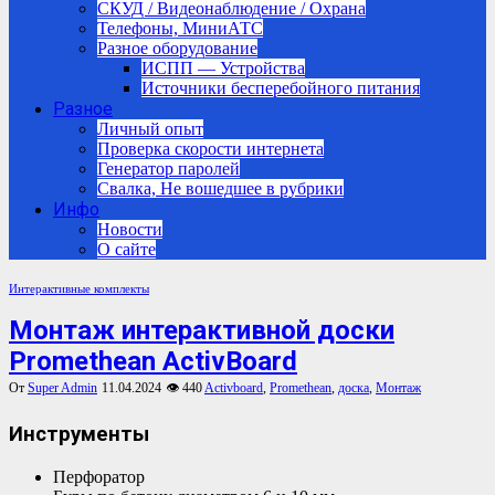
СКУД / Видеонаблюдение / Охрана
Телефоны, МиниАТС
Разное оборудование
ИСПП — Устройства
Источники бесперебойного питания
Разное
Личный опыт
Проверка скорости интернета
Генератор паролей
Свалка, Не вошедшее в рубрики
Инфо
Новости
О сайте
Интерактивные комплекты
Монтаж интерактивной доски
Promethean ActivBoard
От
Super Admin
11.04.2024
👁 440
Activboard
,
Promethean
,
доска
,
Монтаж
Инструменты
Перфоратор