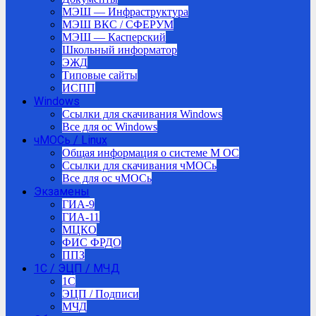
МЭШ — Инфраструктура
МЭШ ВКС / СФЕРУМ
МЭШ — Касперский
Школьный информатор
ЭЖД
Типовые сайты
ИСПП
Windows
Ссылки для скачивания Windows
Все для ос Windows
чМОСь / Linux
Общая информация о системе М ОС
Ссылки для скачивания чМОСь
Все для ос чМОСь
Экзамены
ГИА-9
ГИА-11
МЦКО
ФИС ФРДО
ППЗ
1С / ЭЦП / МЧД
1C
ЭЦП / Подписи
МЧД