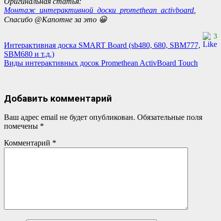
Оригинальная статья:
Монтаж_интерактивной_доски_promethean_activboard
,
Спасибо @Капотне за это 😀
3
Навигация
Интерактивная доска SMART Board (sb480, 680, SBM777,
SBM680 и т.д.)
по
Виды интерактивных досок Promethean ActivBoard Touch
записям
Добавить комментарий
Ваш адрес email не будет опубликован.
Обязательные поля
помечены
*
Комментарий
*