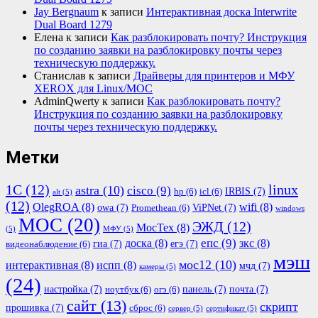
Jay Bergnaum
к записи
Интерактивная доска Interwrite
Dual Board 1279
Елена
к записи
Как разблокировать почту? Инструкция
по созданию заявки на разблокировку почты через
техническую поддержку.
Станислав
к записи
Драйверы для принтеров и МФУ
XEROX для Linux/МОС
AdminQwerty
к записи
Как разблокировать почту?
Инструкция по созданию заявки на разблокировку
почты через техническую поддержку.
Метки
1С
(12)
linux
astra
(10)
cisco
(9)
IRBIS
(7)
hp
(6)
icl
(6)
alt
(5)
(12)
OlegROA
(8)
wifi
(8)
owa
(7)
ViPNet
(7)
Promethean
(6)
windows
МОС
(20)
ЭЖД
(12)
МосТех
(8)
(5)
МФУ
(5)
епс
(9)
доска
(8)
зкс
(8)
гиа
(7)
егэ
(7)
видеонаблюдение
(6)
мэш
мос12
(10)
интерактивная
(8)
испп
(8)
мчд
(7)
камеры
(5)
(24)
настройка
(7)
панель
(7)
почта
(7)
ноутбук
(6)
огэ
(6)
сайт
(13)
скрипт
прошивка
(7)
сброс
(6)
сервер
(5)
сертификат
(5)