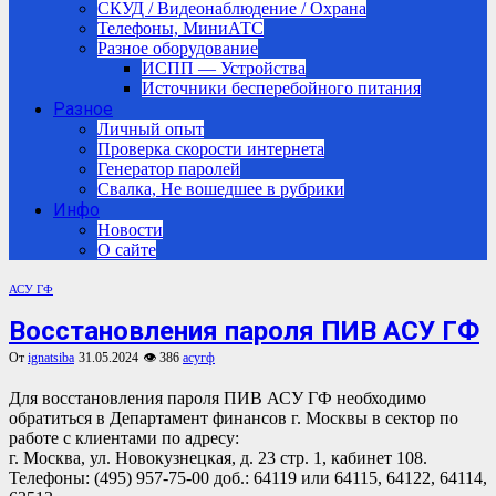
СКУД / Видеонаблюдение / Охрана
Телефоны, МиниАТС
Разное оборудование
ИСПП — Устройства
Источники бесперебойного питания
Разное
Личный опыт
Проверка скорости интернета
Генератор паролей
Свалка, Не вошедшее в рубрики
Инфо
Новости
О сайте
АСУ ГФ
Восстановления пароля ПИВ АСУ ГФ
От
ignatsiba
31.05.2024
👁 386
асугф
Для восстановления пароля ПИВ АСУ ГФ необходимо
обратиться в Департамент финансов г. Москвы в сектор по
работе с клиентами по адресу:
г. Москва, ул. Новокузнецкая, д. 23 стр. 1, кабинет 108.
Телефоны: (495) 957-75-00 доб.: 64119 или 64115, 64122, 64114,