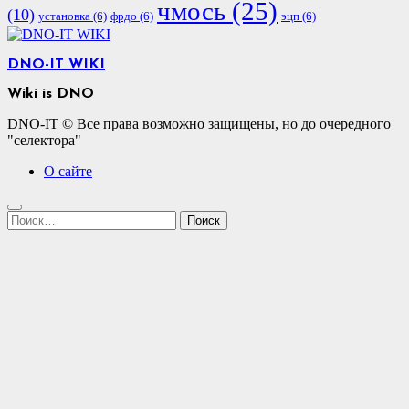
чмось
(25)
(10)
установка
(6)
фрдо
(6)
эцп
(6)
DNO-IT WIKI
Wiki is DNO
DNO-IT © Все права возможно защищены, но до очередного
"селектора"
О сайте
Найти: