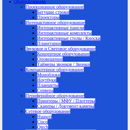
Оборудование
Проекционное оборудование
Бегущие строки
Проекторы
Интерактивное оборудование
Интерактивные панели
Интерактивные комплекты
Интерактивные столы / Киоски
Планетарии
Звуковое и Световое оборудование
Концертное оборудование
Оповещение
Таймеры звонков / Звонки
Компьютерное оборудование
Моноблоки
Ноутбуки
Планшеты
Сервера
Периферийное оборудование
Принтеры / МФУ / Плоттеры
Сканеры / Документ-камеры
Сетевое оборудование
Huawei
Cisco
Qtech