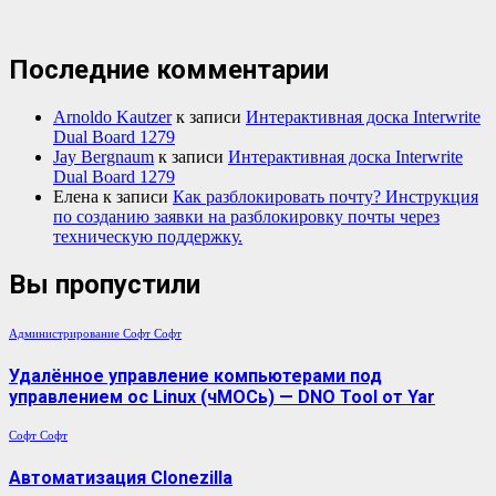
Последние комментарии
Arnoldo Kautzer
к записи
Интерактивная доска Interwrite
Dual Board 1279
Jay Bergnaum
к записи
Интерактивная доска Interwrite
Dual Board 1279
Елена
к записи
Как разблокировать почту? Инструкция
по созданию заявки на разблокировку почты через
техническую поддержку.
Вы пропустили
Администрирование
Софт
Софт
Удалённое управление компьютерами под
управлением ос Linux (чМОСь) — DNO Tool от Yar
Софт
Софт
Автоматизация Clonezilla