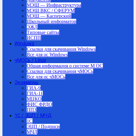
МЭШ — Инфраструктура
МЭШ ВКС / СФЕРУМ
МЭШ — Касперский
Школьный информатор
ЭЖД
Типовые сайты
ИСПП
Windows
Ссылки для скачивания Windows
Все для ос Windows
чМОСь / Linux
Общая информация о системе М ОС
Ссылки для скачивания чМОСь
Все для ос чМОСь
Экзамены
ГИА-9
ГИА-11
МЦКО
ФИС ФРДО
ППЗ
1С / ЭЦП / МЧД
1C
ЭЦП / Подписи
МЧД