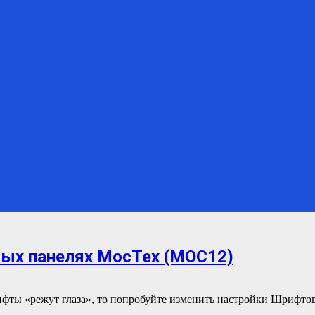
ных панелях МосТех (МОС12)