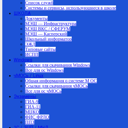
Список служб
Системы и сервисы, использующиеся в школе
ШКОЛА
Документы
МЭШ — Инфраструктура
МЭШ ВКС / СФЕРУМ
МЭШ — Касперский
Школьный информатор
ЭЖД
Типовые сайты
ИСПП
Windows
Ссылки для скачивания Windows
Все для ос Windows
чМОСь / Linux
Общая информация о системе М ОС
Ссылки для скачивания чМОСь
Все для ос чМОСь
Экзамены
ГИА-9
ГИА-11
МЦКО
ФИС ФРДО
ППЗ
1С / ЭЦП / МЧД