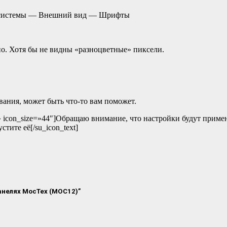
ы системы — Внешний вид — Шрифты
но. Хотя бы не видны «разноцветные» пиксели.
вания, может быть что-то вам поможет.
002b» icon_size=»44″]Обращаю внимание, что настройки будут при
стите её[/su_icon_text]
анелях МосТех (МОС12)”