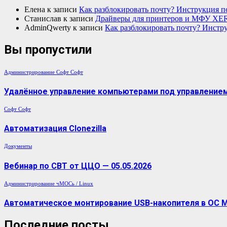
Елена
к записи
Как разблокировать почту? Инструкция п
Станислав
к записи
Драйверы для принтеров и МФУ XE
AdminQwerty
к записи
Как разблокировать почту? Инстру
Вы пропустили
Администрирование
Софт
Софт
Удалённое управление компьютерами под управлением 
Софт
Софт
Автоматизация Clonezilla
Документы
Вебинар по СВТ от ЦЦО — 05.05.2026
Администрирование
чМОСь / Linux
Автоматическое монтирование USB-накопителя в ОС 
Последние посты