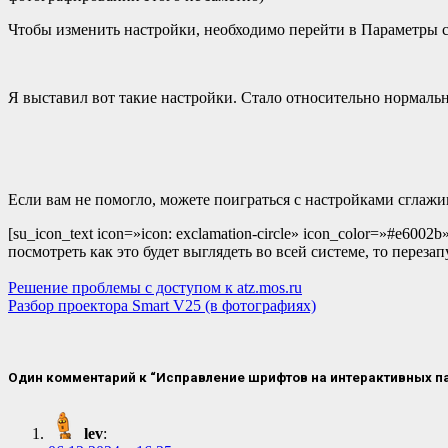
Чтобы изменить настройки, необходимо перейти в Параметр
Я выставил вот такие настройки. Стало относительно нормаль
Если вам не помогло, можете поиграться с настройками сглажи
[su_icon_text icon=»icon: exclamation-circle» icon_color=»#e6
посмотреть как это будет выглядеть во всей системе, то перезапу
Навигация
Решение проблемы с доступом к atz.mos.ru
Разбор проектора Smart V25 (в фотографиях)
по
записям
Один комментарий к “Исправление шрифтов на интерактивных п
lev
: