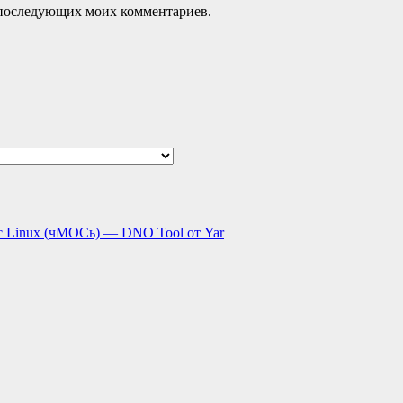
ля последующих моих комментариев.
с Linux (чМОСь) — DNO Tool от Yar