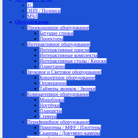
1C
ЭЦП / Подписи
МЧД
Оборудование
Проекционное оборудование
Бегущие строки
Проекторы
Интерактивное оборудование
Интерактивные панели
Интерактивные комплекты
Интерактивные столы / Киоски
Планетарии
Звуковое и Световое оборудование
Концертное оборудование
Оповещение
Таймеры звонков / Звонки
Компьютерное оборудование
Моноблоки
Ноутбуки
Планшеты
Сервера
Периферийное оборудование
Принтеры / МФУ / Плоттеры
Сканеры / Документ-камеры