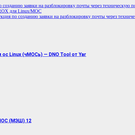
о созданию заявки на разблокировку почты через техническую п
ROX для Linux/МОС
кция по созданию заявки на разблокировку почты через технич
ос Linux (чМОСь) — DNO Tool от Yar
МОС (МЭШ) 12