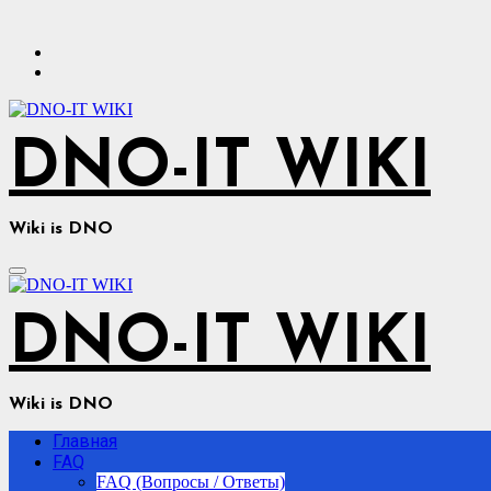
Перейти
к
содержимому
DNO-IT WIKI
Wiki is DNO
DNO-IT WIKI
Wiki is DNO
Главная
FAQ
FAQ (Вопросы / Ответы)