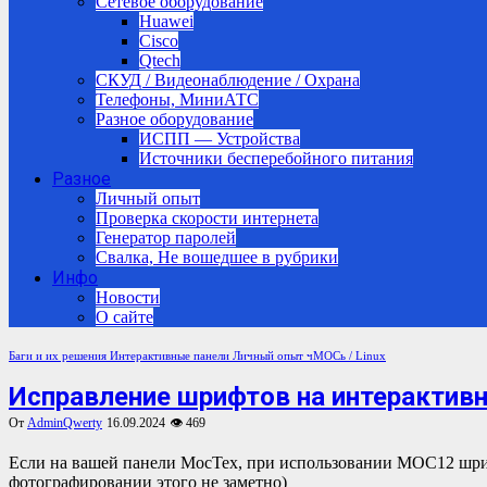
Сетевое оборудование
Huawei
Cisco
Qtech
СКУД / Видеонаблюдение / Охрана
Телефоны, МиниАТС
Разное оборудование
ИСПП — Устройства
Источники бесперебойного питания
Разное
Личный опыт
Проверка скорости интернета
Генератор паролей
Свалка, Не вошедшее в рубрики
Инфо
Новости
О сайте
Баги и их решения
Интерактивные панели
Личный опыт
чМОСь / Linux
Исправление шрифтов на интерактив
От
AdminQwerty
16.09.2024
👁 469
Если на вашей панели МосТех, при использовании МОС12 шрифты «режут глаза», то попробуйте изменить настройки Шрифтов. (Как это выглядит показать не могу, потому что при
фотографировании этого не заметно)