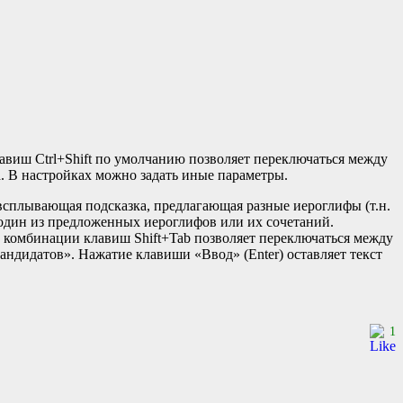
виш Ctrl+Shift по умолчанию позволяет переключаться между
. В настройках можно задать иные параметры.
 всплывающая подсказка, предлагающая разные иероглифы (т.н.
— один из предложенных иероглифов или их сочетаний.
 комбинации клавиш Shift+Tab позволяет переключаться между
ндидатов». Нажатие клавиши «Ввод» (Enter) оставляет текст
1