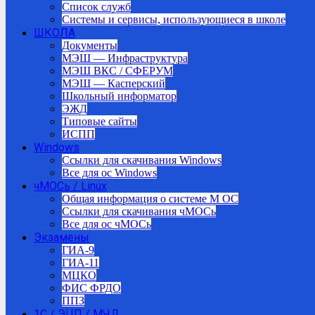
Список служб
Системы и сервисы, использующиеся в школе
ШКОЛА
Документы
МЭШ — Инфраструктура
МЭШ ВКС / СФЕРУМ
МЭШ — Касперский
Школьный информатор
ЭЖД
Типовые сайты
ИСПП
Windows
Ссылки для скачивания Windows
Все для ос Windows
чМОСь / Linux
Общая информация о системе М ОС
Ссылки для скачивания чМОСь
Все для ос чМОСь
Экзамены
ГИА-9
ГИА-11
МЦКО
ФИС ФРДО
ППЗ
1С / ЭЦП / МЧД