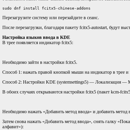
sudo dnf install fcitx5-chinese-addons
Перезагрузите систему или перезайдите в сеанс.
После перезагрузки, благодаря пакету fcitx5-autostart, будут 
Настройка языков ввода в KDE
В трее появляется индикатор fcitx5:
Необходимо зайти в настройки fcitx5.
Способ 1: нажать правой кнопкой мыши на индикатор в трее и
Способ 2: Настройки KDE (systemsettings5) — Локализация — 
В обоих случаях открываются настройки fcitx5 (пакет kcm-fcit
Необходимо нажать «Добавить метод ввода» и добавить метод 
Затем снова нажать «Добавить метод ввода», снять галку «По
алфавит»):