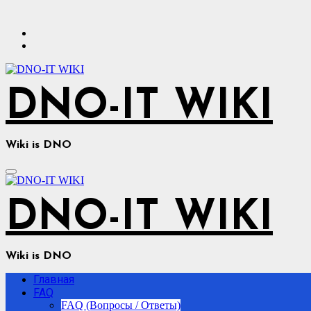
Перейти
к
содержимому
DNO-IT WIKI
Wiki is DNO
DNO-IT WIKI
Wiki is DNO
Главная
FAQ
FAQ (Вопросы / Ответы)