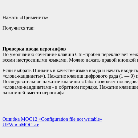
Нажать «Применить».
Получится так:
Проверка ввода иероглифов
По умолчанию сочетание клавиш Ctrl+пробел переключает межд
всеми настроенными языками. Можно нажать правой кнопкой мы
Если выбрать Пиньинь в качестве языка ввода и начать вводи
«слова-кандидаты»). Нажатие клавиш цифрового ряда (1 — 9) п
Последовательное нажатие клавиши «Tab» позволяет последова
«словами-кандидатами» в обратном порядке. Нажатие клавиши 
латиницей вместо иероглифа.
Навигация
Ошибка МОС12 «Configuration file not writable»
UFW в чМОСьке
по
записям