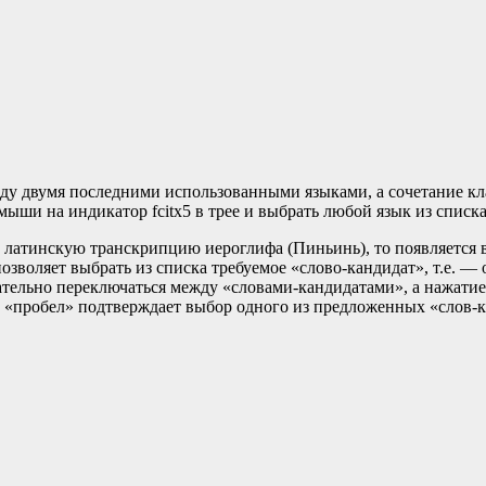
у двумя последними использованными языками, а сочетание кла
ши на индикатор fcitx5 в трее и выбрать любой язык из списка
ть латинскую транскрипцию иероглифа (Пиньинь), то появляется
озволяет выбрать из списка требуемое «слово-кандидат», т.е. 
тельно переключаться между «словами-кандидатами», а нажатие
«пробел» подтверждает выбор одного из предложенных «слов-ка