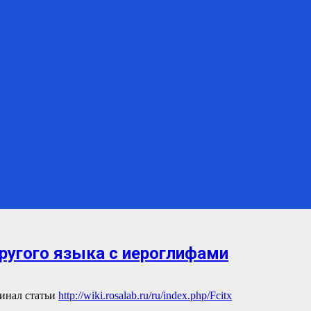
ругого языка с иероглифами
инал статьи
http://wiki.rosalab.ru/ru/index.php/Fcitx