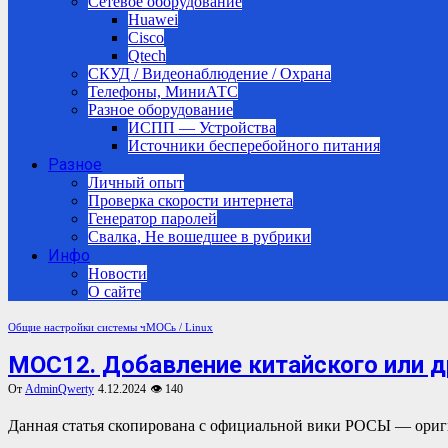
Сетевое оборудование
Huawei
Cisco
Qtech
СКУД / Видеонаблюдение / Охрана
Телефоны, МиниАТС
Разное оборудование
ИСПП — Устройства
Источники бесперебойного питания
Разное
Личный опыт
Проверка скорости интернета
Генератор паролей
Свалка, Не вошедшее в рубрики
Инфо
Новости
О сайте
Общие настройки системы
чМОСь / Linux
МОС12. Добавление китайского или д
От
AdminQwerty
4.12.2024
👁 140
Данная статья скопирована с официальной вики РОСЫ — ориг