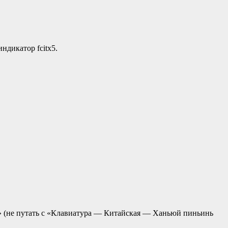
ндикатор fcitx5.
ь» (не путать с «Клавиатура — Китайская — Ханьюй пиньинь