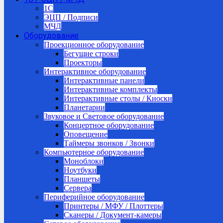
1C
ЭЦП / Подписи
МЧД
Оборудование
Проекционное оборудование
Бегущие строки
Проекторы
Интерактивное оборудование
Интерактивные панели
Интерактивные комплекты
Интерактивные столы / Киоски
Планетарии
Звуковое и Световое оборудование
Концертное оборудование
Оповещение
Таймеры звонков / Звонки
Компьютерное оборудование
Моноблоки
Ноутбуки
Планшеты
Сервера
Периферийное оборудование
Принтеры / МФУ / Плоттеры
Сканеры / Документ-камеры