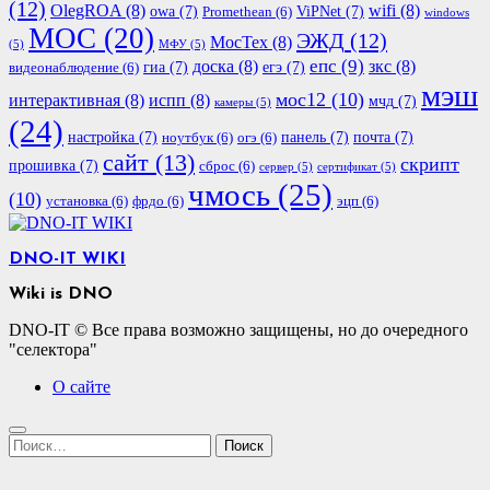
(12)
OlegROA
(8)
wifi
(8)
owa
(7)
ViPNet
(7)
Promethean
(6)
windows
МОС
(20)
ЭЖД
(12)
МосТех
(8)
(5)
МФУ
(5)
епс
(9)
доска
(8)
зкс
(8)
гиа
(7)
егэ
(7)
видеонаблюдение
(6)
мэш
мос12
(10)
интерактивная
(8)
испп
(8)
мчд
(7)
камеры
(5)
(24)
настройка
(7)
панель
(7)
почта
(7)
ноутбук
(6)
огэ
(6)
сайт
(13)
скрипт
прошивка
(7)
сброс
(6)
сервер
(5)
сертификат
(5)
чмось
(25)
(10)
установка
(6)
фрдо
(6)
эцп
(6)
DNO-IT WIKI
Wiki is DNO
DNO-IT © Все права возможно защищены, но до очередного
"селектора"
О сайте
Найти: