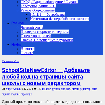
СКУД / Видеонаблюдение / Охрана
Телефоны, МиниАТС
Разное оборудование
ИСПП — Устройства
Источники бесперебойного питания
Разное
Личный опыт
Проверка скорости интернета
Генератор паролей
Свалка, Не вошедшее в рубрики
Инфо
Новости
О сайте
Типовые сайты
SchoolSiteNewEditor — Добавьте
любой код на страницы сайта
школы с новым редактором
От
Super Admin
9.12.2024
👁 147
mskobr
,
python
,
site
,
код
,
питон
,
редактор
,
сайт
,
скрипт
,
старый
,
страницы
Данный проект позволяет обновлять код страницы школьного