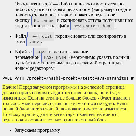
Откуда взять код? — Либо написать самостоятельно,
либо создать его старым редактором (например, создать
новость старым редактором, нажать в редакторе
кнопку
и скопировать оттуда получившийся
Источник
код) и скопировать в файл
.
new_content.html
Файл
переименовать или скопировать в
.env.dist
файл
.
.env
В файле
изменить значение
.env
переменной
(необходимо указать полный
PAGE_PATH
путь без доменного имени до желаемой страницы с
новым редактором)
PAGE_PATH=/proekty/nashi-proekty/testovaya-stranitsa # 
Важно! Перед запуском программы на желаемой странице
должен присутствовать один текстовый блок, он и будет
изменяться. Если на странице больше блоков - будет изменен
только самый первый, остальные изменяться не будут. Если
первый блок не текстовый, возможно ничего не изменится.
Поэтому лучше удалить весь старый контент из нового
редактора и оставить только один текстовый блок
Запускаем программу