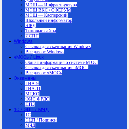
МЭШ — Инфраструктура
МЭШ ВКС / СФЕРУМ
МЭШ — Касперский
Школьный информатор
ЭЖД
Типовые сайты
ИСПП
Windows
Ссылки для скачивания Windows
Все для ос Windows
чМОСь / Linux
Общая информация о системе М ОС
Ссылки для скачивания чМОСь
Все для ос чМОСь
Экзамены
ГИА-9
ГИА-11
МЦКО
ФИС ФРДО
ППЗ
1С / ЭЦП / МЧД
1C
ЭЦП / Подписи
МЧД