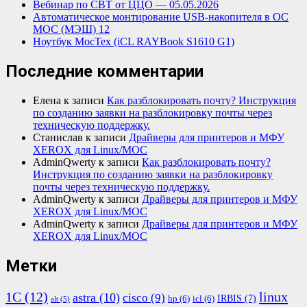
Вебинар по СВТ от ЦЦО — 05.05.2026
Автоматическое монтирование USB-накопителя в ОС
МОС (МЭШ) 12
Ноутбук МосТех (iCL RAYBook S1610 G1)
Последние комментарии
Елена
к записи
Как разблокировать почту? Инструкция
по созданию заявки на разблокировку почты через
техническую поддержку.
Станислав
к записи
Драйверы для принтеров и МФУ
XEROX для Linux/МОС
AdminQwerty
к записи
Как разблокировать почту?
Инструкция по созданию заявки на разблокировку
почты через техническую поддержку.
AdminQwerty
к записи
Драйверы для принтеров и МФУ
XEROX для Linux/МОС
AdminQwerty
к записи
Драйверы для принтеров и МФУ
XEROX для Linux/МОС
Метки
1С
(12)
linux
astra
(10)
cisco
(9)
IRBIS
(7)
hp
(6)
icl
(6)
alt
(5)