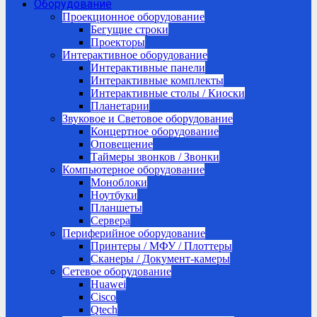
Оборудование
Проекционное оборудование
Бегущие строки
Проекторы
Интерактивное оборудование
Интерактивные панели
Интерактивные комплекты
Интерактивные столы / Киоски
Планетарии
Звуковое и Световое оборудование
Концертное оборудование
Оповещение
Таймеры звонков / Звонки
Компьютерное оборудование
Моноблоки
Ноутбуки
Планшеты
Сервера
Периферийное оборудование
Принтеры / МФУ / Плоттеры
Сканеры / Документ-камеры
Сетевое оборудование
Huawei
Cisco
Qtech