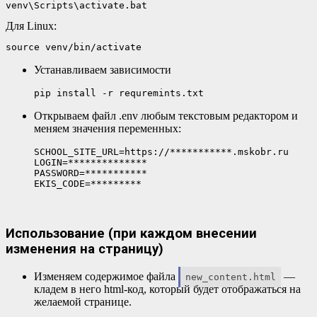
venv\Scripts\activate.bat
Для Linux:
source venv/bin/activate
Устанавливаем зависимости
pip install -r requremints.txt
Открываем файл .env любым текстовым редактором и
меняем значения переменных:
SCHOOL_SITE_URL=https://***********.mskobr.ru

LOGIN=**************

PASSWORD=***********

EKIS_CODE=*********
Использование (при каждом внесении
изменения на страницу)
Изменяем содержимое файла
—
new_content.html
кладем в него html-код, который будет отображаться на
желаемой странице.