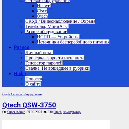
Сетевое оборудование
Huawei
Cisco
Qtech
СКУД / Видеонаблюдение / Охрана
Телефоны, МиниАТС
Разное оборудование
ИСПП — Устройства
Источники бесперебойного питания
Разное
Личный опыт
Проверка скорости интернета
Генератор паролей
Свалка, Не вошедшее в рубрики
Инфо
Новости
О сайте
Qtech
Сетевое оборудование
Qtech QSW-3750
От
Super Admin
25.02.2025
👁 230
Qtech
,
коммутатор