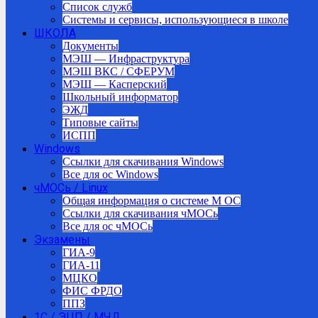
Список служб
Системы и сервисы, использующиеся в школе
ШКОЛА
Документы
МЭШ — Инфраструктура
МЭШ ВКС / СФЕРУМ
МЭШ — Касперский
Школьный информатор
ЭЖД
Типовые сайты
ИСПП
Windows
Ссылки для скачивания Windows
Все для ос Windows
чМОСь / Linux
Общая информация о системе М ОС
Ссылки для скачивания чМОСь
Все для ос чМОСь
Экзамены
ГИА-9
ГИА-11
МЦКО
ФИС ФРДО
ППЗ
1С / ЭЦП / МЧД