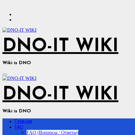
Перейти
к
содержимому
DNO-IT WIKI
Wiki is DNO
DNO-IT WIKI
Wiki is DNO
Главная
FAQ
FAQ (Вопросы / Ответы)