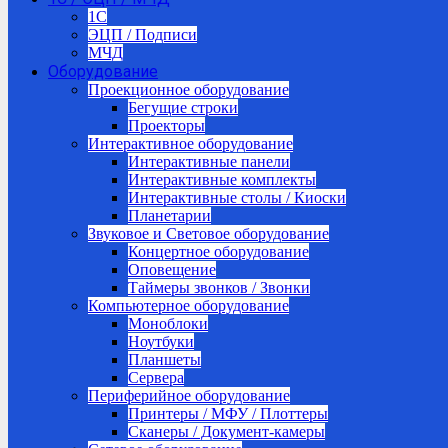
1C
ЭЦП / Подписи
МЧД
Оборудование
Проекционное оборудование
Бегущие строки
Проекторы
Интерактивное оборудование
Интерактивные панели
Интерактивные комплекты
Интерактивные столы / Киоски
Планетарии
Звуковое и Световое оборудование
Концертное оборудование
Оповещение
Таймеры звонков / Звонки
Компьютерное оборудование
Моноблоки
Ноутбуки
Планшеты
Сервера
Периферийное оборудование
Принтеры / МФУ / Плоттеры
Сканеры / Документ-камеры