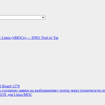
с Linux (чМОСь) — DNO Tool от Yar
l Board 1279
о созданию заявки на разблокировку почты через техническую п
ROX для Linux/МОС