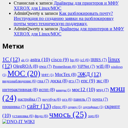
Станислав
к записи
Драйверы для принтеров и МФУ
XEROX для Linux/МОС
AdminQwerty
к записи
Как разблокировать почту?
Инструкция по созданию заявки на разблокировку
почты через техническую поддержку.
AdminQwerty
к записи
Драйверы для принтеров и МФУ
XEROX для Linux/МОС
Метки
1С
(12)
linux
astra
(10)
cisco
(9)
IRBIS
(7)
hp
(6)
icl
(6)
alt
(5)
(12)
OlegROA
(8)
wifi
(8)
owa
(7)
ViPNet
(7)
Promethean
(6)
windows
МОС
(20)
ЭЖД
(12)
МосТех
(8)
(5)
МФУ
(5)
епс
(9)
доска
(8)
зкс
(8)
гиа
(7)
егэ
(7)
видеонаблюдение
(6)
мэш
мос12
(10)
интерактивная
(8)
испп
(8)
мчд
(7)
камеры
(5)
(24)
настройка
(7)
панель
(7)
почта
(7)
ноутбук
(6)
огэ
(6)
сайт
(13)
скрипт
прошивка
(7)
сброс
(6)
сервер
(5)
сертификат
(5)
чмось
(25)
(10)
установка
(6)
фрдо
(6)
эцп
(6)