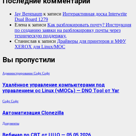
Последние комментарии
Jay Bergnaum
к записи
Интерактивная доска Interwrite
Dual Board 1279
Елена
к записи
Как разблокировать почту? Инструкция
по созданию заявки на разблокировку почты через
техническую поддержку.
Станислав
к записи
Драйверы для принтеров и МФУ
XEROX для Linux/МОС
Вы пропустили
Администрирование
Софт
Софт
Удалённое управление компьютерами под
управлением ос Linux (чМОСь) — DNO Tool от Yar
Софт
Софт
Автоматизация Clonezilla
Документы
Вебинар по СВТ от ЦЦО — 05.05.2026