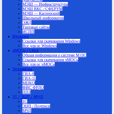
МЭШ — Инфраструктура
МЭШ ВКС / СФЕРУМ
МЭШ — Касперский
Школьный информатор
ЭЖД
Типовые сайты
ИСПП
Windows
Ссылки для скачивания Windows
Все для ос Windows
чМОСь / Linux
Общая информация о системе М ОС
Ссылки для скачивания чМОСь
Все для ос чМОСь
Экзамены
ГИА-9
ГИА-11
МЦКО
ФИС ФРДО
ППЗ
1С / ЭЦП / МЧД
1C
ЭЦП / Подписи
МЧД