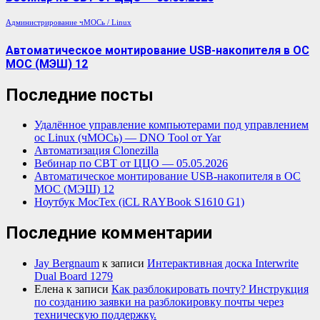
Администрирование
чМОСь / Linux
Автоматическое монтирование USB-накопителя в ОС
МОС (МЭШ) 12
Последние посты
Удалённое управление компьютерами под управлением
ос Linux (чМОСь) — DNO Tool от Yar
Автоматизация Clonezilla
Вебинар по СВТ от ЦЦО — 05.05.2026
Автоматическое монтирование USB-накопителя в ОС
МОС (МЭШ) 12
Ноутбук МосТех (iCL RAYBook S1610 G1)
Последние комментарии
Jay Bergnaum
к записи
Интерактивная доска Interwrite
Dual Board 1279
Елена
к записи
Как разблокировать почту? Инструкция
по созданию заявки на разблокировку почты через
техническую поддержку.