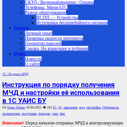
СКУД / Видеонаблюдение / Охрана
Телефоны, МиниАТС
Разное оборудование
ИСПП — Устройства
Источники бесперебойного питания
Разное
Личный опыт
Проверка скорости интернета
Генератор паролей
Свалка, Не вошедшее в рубрики
Инфо
Новости
О сайте
1С / Подписи
МЧД
Инструкция по порядку получения
МЧД и настройки её использования
в 1С УАИС БУ
От
Super Admin
10.04.2025
👁 243
1С
,
бу
,
заявление
,
мчд
,
настройка
,
Отчетность
,
полномочия
,
получения
,
порядок
,
уаис
,
фнс
Внимание!
Перед началом отправки МЧД в контролирующие