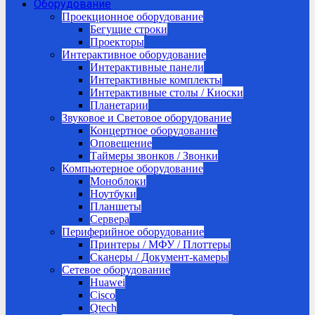
Оборудование
Проекционное оборудование
Бегущие строки
Проекторы
Интерактивное оборудование
Интерактивные панели
Интерактивные комплекты
Интерактивные столы / Киоски
Планетарии
Звуковое и Световое оборудование
Концертное оборудование
Оповещение
Таймеры звонков / Звонки
Компьютерное оборудование
Моноблоки
Ноутбуки
Планшеты
Сервера
Периферийное оборудование
Принтеры / МФУ / Плоттеры
Сканеры / Документ-камеры
Сетевое оборудование
Huawei
Cisco
Qtech