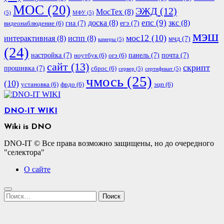
МОС
(20)
ЭЖД
(12)
МосТех
(8)
(5)
МФУ
(5)
епс
(9)
доска
(8)
зкс
(8)
гиа
(7)
егэ
(7)
видеонаблюдение
(6)
мэш
мос12
(10)
интерактивная
(8)
испп
(8)
мчд
(7)
камеры
(5)
(24)
настройка
(7)
панель
(7)
почта
(7)
ноутбук
(6)
огэ
(6)
сайт
(13)
скрипт
прошивка
(7)
сброс
(6)
сервер
(5)
сертификат
(5)
чмось
(25)
(10)
установка
(6)
фрдо
(6)
эцп
(6)
DNO-IT WIKI
Wiki is DNO
DNO-IT © Все права возможно защищены, но до очередного
"селектора"
О сайте
Найти: