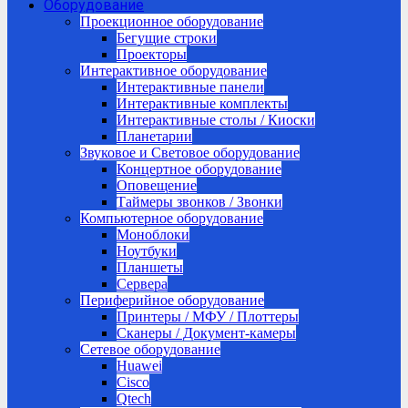
Оборудование
Проекционное оборудование
Бегущие строки
Проекторы
Интерактивное оборудование
Интерактивные панели
Интерактивные комплекты
Интерактивные столы / Киоски
Планетарии
Звуковое и Световое оборудование
Концертное оборудование
Оповещение
Таймеры звонков / Звонки
Компьютерное оборудование
Моноблоки
Ноутбуки
Планшеты
Сервера
Периферийное оборудование
Принтеры / МФУ / Плоттеры
Сканеры / Документ-камеры
Сетевое оборудование
Huawei
Cisco
Qtech