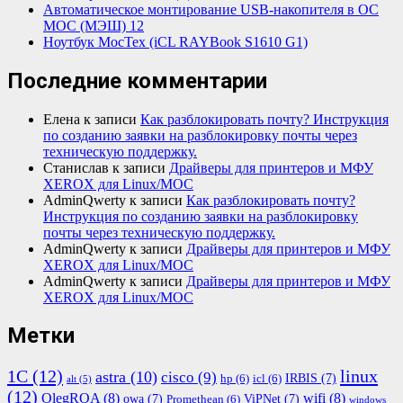
Автоматическое монтирование USB-накопителя в ОС
МОС (МЭШ) 12
Ноутбук МосТех (iCL RAYBook S1610 G1)
Последние комментарии
Елена
к записи
Как разблокировать почту? Инструкция
по созданию заявки на разблокировку почты через
техническую поддержку.
Станислав
к записи
Драйверы для принтеров и МФУ
XEROX для Linux/МОС
AdminQwerty
к записи
Как разблокировать почту?
Инструкция по созданию заявки на разблокировку
почты через техническую поддержку.
AdminQwerty
к записи
Драйверы для принтеров и МФУ
XEROX для Linux/МОС
AdminQwerty
к записи
Драйверы для принтеров и МФУ
XEROX для Linux/МОС
Метки
1С
(12)
linux
astra
(10)
cisco
(9)
IRBIS
(7)
hp
(6)
icl
(6)
alt
(5)
(12)
OlegROA
(8)
wifi
(8)
owa
(7)
ViPNet
(7)
Promethean
(6)
windows