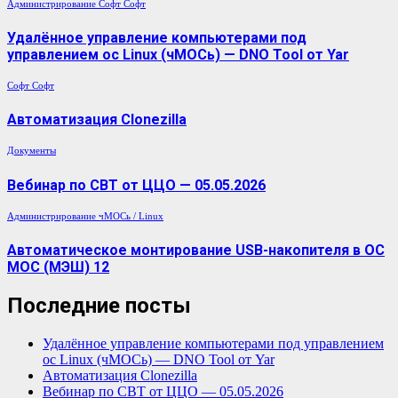
Администрирование
Софт
Софт
Удалённое управление компьютерами под
управлением ос Linux (чМОСь) — DNO Tool от Yar
Софт
Софт
Автоматизация Clonezilla
Документы
Вебинар по СВТ от ЦЦО — 05.05.2026
Администрирование
чМОСь / Linux
Автоматическое монтирование USB-накопителя в ОС
МОС (МЭШ) 12
Последние посты
Удалённое управление компьютерами под управлением
ос Linux (чМОСь) — DNO Tool от Yar
Автоматизация Clonezilla
Вебинар по СВТ от ЦЦО — 05.05.2026