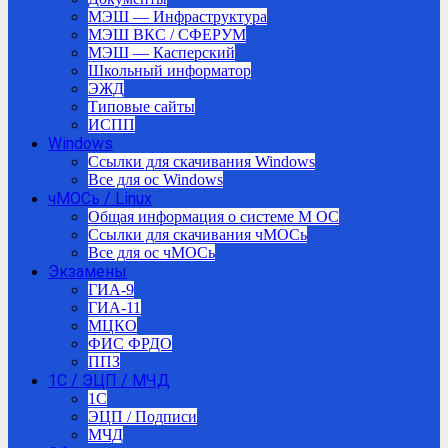
МЭШ — Инфраструктура
МЭШ ВКС / СФЕРУМ
МЭШ — Касперский
Школьный информатор
ЭЖД
Типовые сайты
ИСПП
Windows
Ссылки для скачивания Windows
Все для ос Windows
чМОСь / Linux
Общая информация о системе М ОС
Ссылки для скачивания чМОСь
Все для ос чМОСь
Экзамены
ГИА-9
ГИА-11
МЦКО
ФИС ФРДО
ППЗ
1С / ЭЦП / МЧД
1C
ЭЦП / Подписи
МЧД