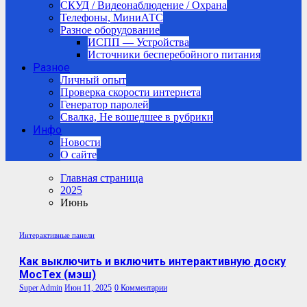
СКУД / Видеонаблюдение / Охрана
Телефоны, МиниАТС
Разное оборудование
ИСПП — Устройства
Источники бесперебойного питания
Разное
Личный опыт
Проверка скорости интернета
Генератор паролей
Свалка, Не вошедшее в рубрики
Инфо
Новости
О сайте
Главная страница
2025
Июнь
Интерактивные панели
Как выключить и включить интерактивную доску
МосТех (мэш)
Super Admin
Июн 11, 2025
0 Комментарии