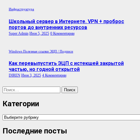
Инфраструктура
Школьный сервер в Интернете. VPN + проброс
портов до внутренних ресурсов
Super Admin
Июн 5, 2025
0 Комментарии
Windows
Полезные ссылки
ЭЦП / Подписи
Как перевыпустить ЭЦП с истекшей закрытой
частью, но годной открытой
DIREN
Июн 3, 2025
4 Комментарии
Найти:
Категории
Категории
Последние посты