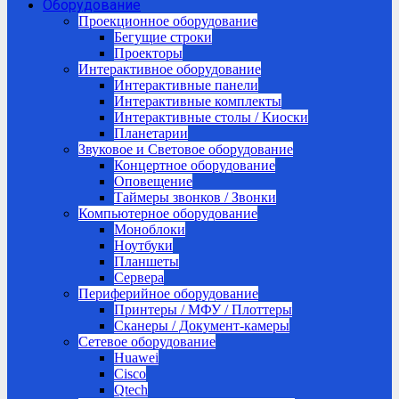
Оборудование
Проекционное оборудование
Бегущие строки
Проекторы
Интерактивное оборудование
Интерактивные панели
Интерактивные комплекты
Интерактивные столы / Киоски
Планетарии
Звуковое и Световое оборудование
Концертное оборудование
Оповещение
Таймеры звонков / Звонки
Компьютерное оборудование
Моноблоки
Ноутбуки
Планшеты
Сервера
Периферийное оборудование
Принтеры / МФУ / Плоттеры
Сканеры / Документ-камеры
Сетевое оборудование
Huawei
Cisco
Qtech