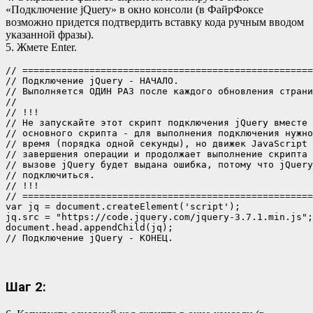
«Подключение jQuery» в окно консоли (в ФайрФоксе
возможно придется подтвердить вставку кода ручным вводом
указанной фразы).
5. Жмете Enter.
// ====================================================
// Подключение jQuery - НАЧАЛО.

// Выполняется ОДИН РАЗ после каждого обновления страни
//

// !!!

// Не запускайте этот скрипт подключения jQuery вместе 
// основного скрипта - для выполнения подключения нужно
// время (порядка одной секунды), но движек JavaScript 
// завершения операции и продолжает выполнение скрипта 
// вызове jQuery будет выдана ошибка, потому что jQuery
// подключиться.

// !!!

// ====================================================
var jq = document.createElement('script');

jq.src = "https://code.jquery.com/jquery-3.7.1.min.js";

document.head.appendChild(jq);

Шаг 2: