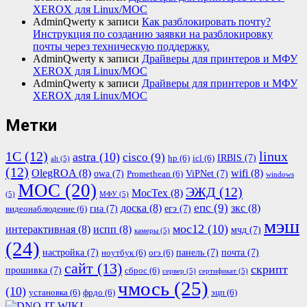
XEROX для Linux/МОС
AdminQwerty
к записи
Как разблокировать почту?
Инструкция по созданию заявки на разблокировку
почты через техническую поддержку.
AdminQwerty
к записи
Драйверы для принтеров и МФУ
XEROX для Linux/МОС
AdminQwerty
к записи
Драйверы для принтеров и МФУ
XEROX для Linux/МОС
Метки
1С
(12)
linux
astra
(10)
cisco
(9)
IRBIS
(7)
hp
(6)
icl
(6)
alt
(5)
(12)
OlegROA
(8)
wifi
(8)
owa
(7)
ViPNet
(7)
Promethean
(6)
windows
МОС
(20)
ЭЖД
(12)
МосТех
(8)
(5)
МФУ
(5)
епс
(9)
доска
(8)
зкс
(8)
гиа
(7)
егэ
(7)
видеонаблюдение
(6)
мэш
мос12
(10)
интерактивная
(8)
испп
(8)
мчд
(7)
камеры
(5)
(24)
настройка
(7)
панель
(7)
почта
(7)
ноутбук
(6)
огэ
(6)
сайт
(13)
скрипт
прошивка
(7)
сброс
(6)
сервер
(5)
сертификат
(5)
чмось
(25)
(10)
установка
(6)
фрдо
(6)
эцп
(6)