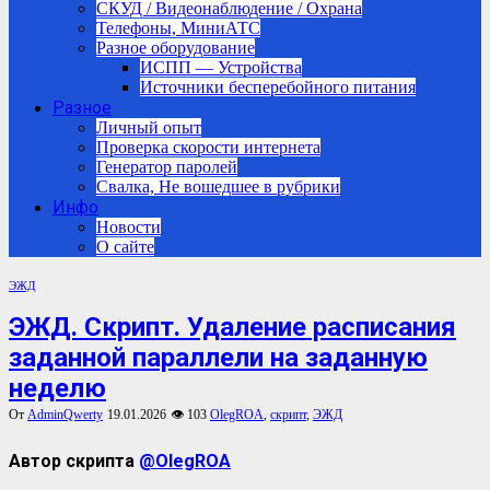
СКУД / Видеонаблюдение / Охрана
Телефоны, МиниАТС
Разное оборудование
ИСПП — Устройства
Источники бесперебойного питания
Разное
Личный опыт
Проверка скорости интернета
Генератор паролей
Свалка, Не вошедшее в рубрики
Инфо
Новости
О сайте
ЭЖД
ЭЖД. Скрипт. Удаление расписания
заданной параллели на заданную
неделю
От
AdminQwerty
19.01.2026
👁 103
OlegROA
,
скрипт
,
ЭЖД
Автор скрипта
@OlegROA