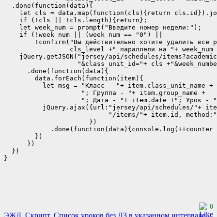
  .done(function(data){

    let cls = data.map(function(cls){return cls.id}).jo
    if (!cls || !cls.length){return};

    let week_num = prompt("Введите номер недели:");

    if (!week_num || (week_num == "0") || 

        !confirm("Вы действительно хотите удалить всё р
                 cls_level +" параллели на "+ week_num 
    jQuery.getJSON("jersey/api/schedules/items?academic
                   "&class_unit_id="+ cls +"&week_numbe
      .done(function(data){

        data.forEach(function(item){

          let msg = "Класс - "+ item.class_unit_name +

                    "; Группа - "+ item.group_name +

                    "; Дата - "+ item.date +"; Урок - "
          jQuery.ajax({url:"jersey/api/schedules/"+ ite
                           "/items/"+ item.id, method:"
                      })

            .done(function(data){console.log(++counter 
        })

      })

  })

0
ЭЖД. Скрипт. Список уроков без ДЗ в указанном интервале