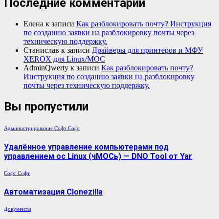
Последние комментарии
Елена
к записи
Как разблокировать почту? Инструкция
по созданию заявки на разблокировку почты через
техническую поддержку.
Станислав
к записи
Драйверы для принтеров и МФУ
XEROX для Linux/МОС
AdminQwerty
к записи
Как разблокировать почту?
Инструкция по созданию заявки на разблокировку
почты через техническую поддержку.
Вы пропустили
Администрирование
Софт
Софт
Удалённое управление компьютерами под
управлением ос Linux (чМОСь) — DNO Tool от Yar
Софт
Софт
Автоматизация Clonezilla
Документы