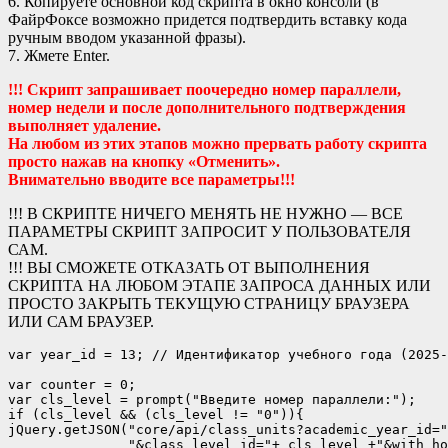
6. Копируете основной код скрипта в окно консоли (в
ФайрФоксе возможно придется подтвердить вставку кода
ручным вводом указанной фразы).
7. Жмете Enter.
!!! Скрипт запрашивает поочередно номер параллели,
номер недели и после дополнительного подтверждения
выполняет удаление.
На любом из этих этапов можно прервать работу скрипта
просто нажав на кнопку «Отменить».
Внимательно вводите все параметры!!!
!!! В СКРИПТЕ НИЧЕГО МЕНЯТЬ НЕ НУЖНО — ВСЕ
ПАРАМЕТРЫ СКРИПТ ЗАПРОСИТ У ПОЛЬЗОВАТЕЛЯ
САМ.
!!! ВЫ СМОЖЕТЕ ОТКАЗАТЬ ОТ ВЫПОЛНЕНИЯ
СКРИПТА НА ЛЮБОМ ЭТАПЕ ЗАПРОСА ДАННЫХ ИЛИ
ПРОСТО ЗАКРЫТЬ ТЕКУЩУЮ СТРАНИЦУ БРАУЗЕРА
ИЛИ САМ БРАУЗЕР.
var year_id = 13; // Идентификатор учебного года (2025-
var counter = 0;

var cls_level = prompt("Введите номер параллели:");

if (cls_level && (cls_level != "0")){

jQuery.getJSON("core/api/class_units?academic_year_id="
               "&class_level_id="+ cls_level +"&with_ho