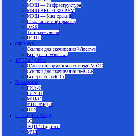
МЭШ — Инфраструктура
МЭШ ВКС / СФЕРУМ
МЭШ — Касперский
Школьный информатор
ЭЖД
Типовые сайты
ИСПП
Windows
Ссылки для скачивания Windows
Все для ос Windows
чМОСь / Linux
Общая информация о системе М ОС
Ссылки для скачивания чМОСь
Все для ос чМОСь
Экзамены
ГИА-9
ГИА-11
МЦКО
ФИС ФРДО
ППЗ
1С / ЭЦП / МЧД
1C
ЭЦП / Подписи
МЧД