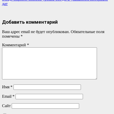
Навигация
дат
по
записям
Добавить комментарий
Ваш адрес email не будет опубликован.
Обязательные поля
помечены
*
Комментарий
*
Имя
*
Email
*
Сайт