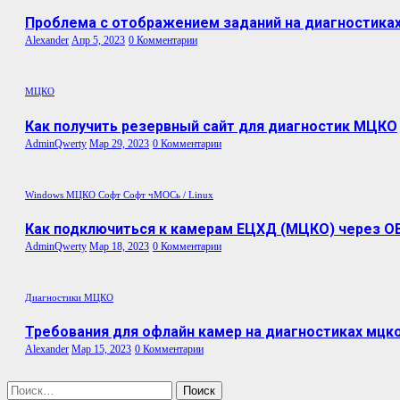
Проблема с отображением заданий на диагностик
Alexander
Апр 5, 2023
0 Комментарии
МЦКО
Как получить резервный сайт для диагностик МЦКО
AdminQwerty
Мар 29, 2023
0 Комментарии
Windows
МЦКО
Софт
Софт
чМОСь / Linux
Как подключиться к камерам ЕЦХД (МЦКО) через OB
AdminQwerty
Мар 18, 2023
0 Комментарии
Диагностики МЦКО
Требования для офлайн камер на диагностиках мцк
Alexander
Мар 15, 2023
0 Комментарии
Найти: