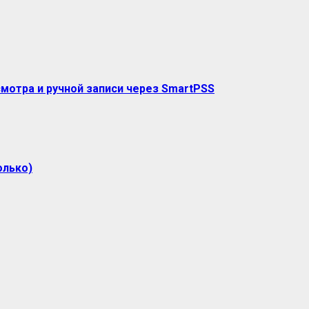
мотра и ручной записи через SmartPSS
олько)