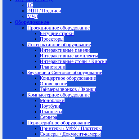
1C
ЭЦП / Подписи
МЧД
Оборудование
Проекционное оборудование
Бегущие строки
Проекторы
Интерактивное оборудование
Интерактивные панели
Интерактивные комплекты
Интерактивные столы / Киоски
Планетарии
Звуковое и Световое оборудование
Концертное оборудование
Оповещение
Таймеры звонков / Звонки
Компьютерное оборудование
Моноблоки
Ноутбуки
Планшеты
Сервера
Периферийное оборудование
Принтеры / МФУ / Плоттеры
Сканеры / Документ-камеры