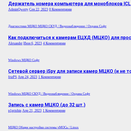
Держатель номера компьютера для моноблоков ICL
AdminQwerty
Сен 22, 2023
0 Комментарии
Диагностики МЦКО
МЦКО
СКУД / Видеонаблюдение / Охрана
Софт
Как подключиться к камерам ЕЦХД (МЦКО) для прос
Alexander
Июн 6, 2023
4 Комментарии
Windows
МЦКО
Софт
Сетевой сервер iSpy для записи камер МЦКО (и не т
frizPS
Апр 24, 2023
1 Комментарии
Windows
МЦКО
СКУД / Видеонаблюдение / Охрана
Софт
Запись с камер МЦКО (до 32 шт.)
p1grishin
Апр 21, 2023
1 Комментарии
МЦКО
Общие настройки системы
чМОСь / Linux