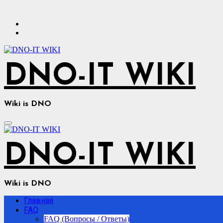
Перейти
к
содержимому
DNO-IT WIKI
Wiki is DNO
DNO-IT WIKI
Wiki is DNO
Главная
FAQ
FAQ (Вопросы / Ответы)