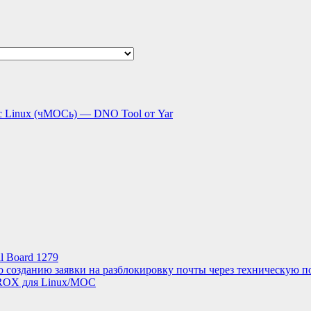
с Linux (чМОСь) — DNO Tool от Yar
l Board 1279
о созданию заявки на разблокировку почты через техническую п
ROX для Linux/МОС