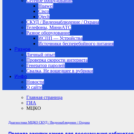
Сетевое оборудование
Huawei
Cisco
Qtech
СКУД / Видеонаблюдение / Охрана
Телефоны, МиниАТС
Разное оборудование
ИСПП — Устройства
Источники бесперебойного питания
Разное
Личный опыт
Проверка скорости интернета
Генератор паролей
Свалка, Не вошедшее в рубрики
Инфо
Новости
О сайте
Главная страница
ГИА
МЦКО
Диагностики МЦКО
СКУД / Видеонаблюдение / Охрана
Правила закупки камер для дооснащения кабинетов 