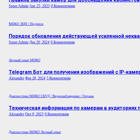
Super Admin
Авг 25, 2025
0 Комментарии
МЦКО
ЭЦП / Подписи
Порядок обновления действующей усиленной неква
Super Admin
Дек 26, 2024
0 Комментарии
Личный опыт
МЦКО
Telegram Бот для получения изображений с IP-каме
Alexander
Фев 28, 2024
5 Комментарии
Диагностики МЦКО
СКУД / Видеонаблюдение / Охрана
Техническая информация по камерам в аудиториях
Alexander
Окт 9, 2023
0 Комментарии
Диагностики МЦКО
Личный опыт