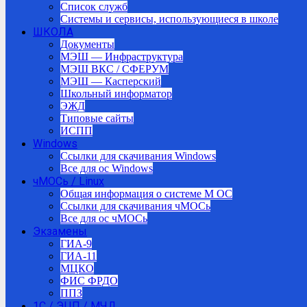
Список служб
Системы и сервисы, использующиеся в школе
ШКОЛА
Документы
МЭШ — Инфраструктура
МЭШ ВКС / СФЕРУМ
МЭШ — Касперский
Школьный информатор
ЭЖД
Типовые сайты
ИСПП
Windows
Ссылки для скачивания Windows
Все для ос Windows
чМОСь / Linux
Общая информация о системе М ОС
Ссылки для скачивания чМОСь
Все для ос чМОСь
Экзамены
ГИА-9
ГИА-11
МЦКО
ФИС ФРДО
ППЗ
1С / ЭЦП / МЧД