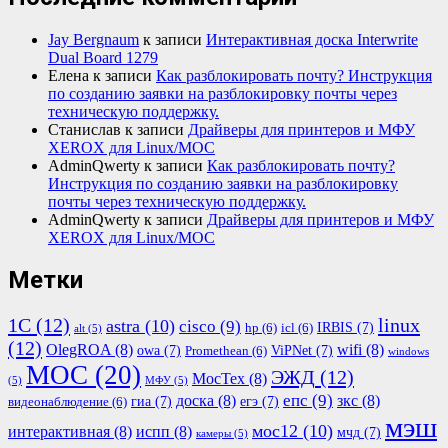
Jay Bergnaum
к записи
Интерактивная доска Interwrite
Dual Board 1279
Елена
к записи
Как разблокировать почту? Инструкция
по созданию заявки на разблокировку почты через
техническую поддержку.
Станислав
к записи
Драйверы для принтеров и МФУ
XEROX для Linux/МОС
AdminQwerty
к записи
Как разблокировать почту?
Инструкция по созданию заявки на разблокировку
почты через техническую поддержку.
AdminQwerty
к записи
Драйверы для принтеров и МФУ
XEROX для Linux/МОС
Метки
1С
(12)
linux
astra
(10)
cisco
(9)
IRBIS
(7)
hp
(6)
icl
(6)
alt
(5)
(12)
OlegROA
(8)
wifi
(8)
owa
(7)
ViPNet
(7)
Promethean
(6)
windows
МОС
(20)
ЭЖД
(12)
МосТех
(8)
(5)
МФУ
(5)
епс
(9)
доска
(8)
зкс
(8)
гиа
(7)
егэ
(7)
видеонаблюдение
(6)
мэш
мос12
(10)
интерактивная
(8)
испп
(8)
мчд
(7)
камеры
(5)