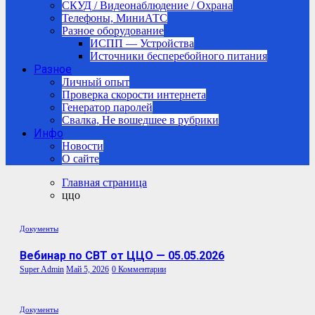
СКУД / Видеонаблюдение / Охрана
Телефоны, МиниАТС
Разное оборудование
ИСПП — Устройства
Источники бесперебойного питания
Разное
Личный опыт
Проверка скорости интернета
Генератор паролей
Свалка, Не вошедшее в рубрики
Инфо
Новости
О сайте
Главная страница
ццо
Документы
Вебинар по СВТ от ЦЦО — 05.05.2026
Super Admin
Май 5, 2026
0 Комментарии
Документы