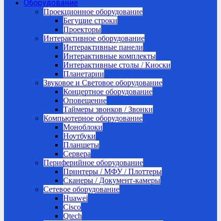
Оборудование
Проекционное оборудование
Бегущие строки
Проекторы
Интерактивное оборудование
Интерактивные панели
Интерактивные комплекты
Интерактивные столы / Киоски
Планетарии
Звуковое и Световое оборудование
Концертное оборудование
Оповещение
Таймеры звонков / Звонки
Компьютерное оборудование
Моноблоки
Ноутбуки
Планшеты
Сервера
Периферийное оборудование
Принтеры / МФУ / Плоттеры
Сканеры / Документ-камеры
Сетевое оборудование
Huawei
Cisco
Qtech