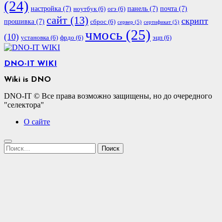
(24)
настройка
(7)
панель
(7)
почта
(7)
ноутбук
(6)
огэ
(6)
сайт
(13)
скрипт
прошивка
(7)
сброс
(6)
сервер
(5)
сертификат
(5)
чмось
(25)
(10)
установка
(6)
фрдо
(6)
эцп
(6)
DNO-IT WIKI
Wiki is DNO
DNO-IT © Все права возможно защищены, но до очередного
"селектора"
О сайте
Найти: