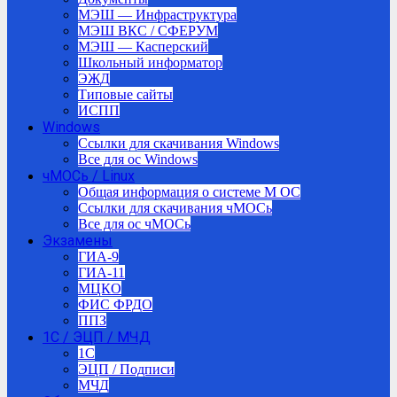
МЭШ — Инфраструктура
МЭШ ВКС / СФЕРУМ
МЭШ — Касперский
Школьный информатор
ЭЖД
Типовые сайты
ИСПП
Windows
Ссылки для скачивания Windows
Все для ос Windows
чМОСь / Linux
Общая информация о системе М ОС
Ссылки для скачивания чМОСь
Все для ос чМОСь
Экзамены
ГИА-9
ГИА-11
МЦКО
ФИС ФРДО
ППЗ
1С / ЭЦП / МЧД
1C
ЭЦП / Подписи
МЧД