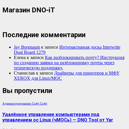
Магазин DNO-iT
Последние комментарии
Jay Bergnaum
к записи
Интерактивная доска Interwrite
Dual Board 1279
Елена
к записи
Как разблокировать почту? Инструкция
по созданию заявки на разблокировку почты через
техническую поддержку.
Станислав
к записи
Драйверы для принтеров и МФУ
XEROX для Linux/МОС
Вы пропустили
Администрирование
Софт
Софт
Удалённое управление компьютерами под
управлением ос Linux (чМОСь) — DNO Tool от Yar