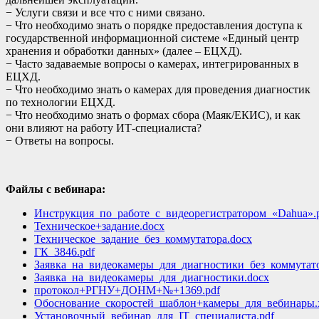
− Услуги связи и все что с ними связано.
− Что необходимо знать о порядке предоставления доступа к
государственной информационной системе «Единый центр
хранения и обработки данных» (далее – ЕЦХД).
− Часто задаваемые вопросы о камерах, интегрированных в
ЕЦХД.
− Что необходимо знать о камерах для проведения диагностик
по технологии ЕЦХД.
− Что необходимо знать о формах сбора (Маяк/ЕКИС), и как
они влияют на работу ИТ-специалиста?
− Ответы на вопросы.
Файлы с вебинара:
Инструкция_по_работе_с_видеорегистратором_«Dahua».
Техническое+задание.docx
Техническое_задание_без_коммутатора.docx
ГК_3846.pdf
Заявка_на_видеокамеры_для_диагностики_без_коммутато
Заявка_на_видеокамеры_для_диагностики.docx
протокол+РГНУ+ДОНМ+№+1369.pdf
Обоснование_скоростей_шаблон+камеры_для_вебинары.x
Установочный_вебинар_для_IT_специалиста.pdf