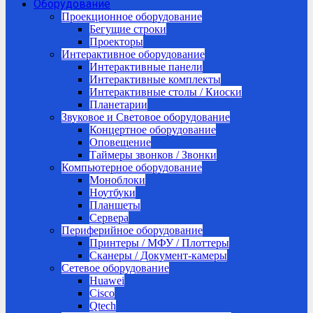
Оборудование
Проекционное оборудование
Бегущие строки
Проекторы
Интерактивное оборудование
Интерактивные панели
Интерактивные комплекты
Интерактивные столы / Киоски
Планетарии
Звуковое и Световое оборудование
Концертное оборудование
Оповещение
Таймеры звонков / Звонки
Компьютерное оборудование
Моноблоки
Ноутбуки
Планшеты
Сервера
Периферийное оборудование
Принтеры / МФУ / Плоттеры
Сканеры / Документ-камеры
Сетевое оборудование
Huawei
Cisco
Qtech