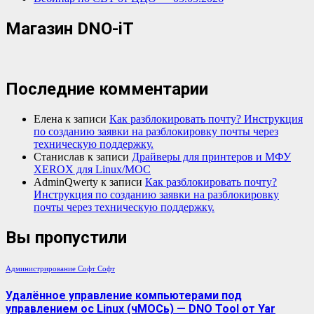
Магазин DNO-iT
Последние комментарии
Елена
к записи
Как разблокировать почту? Инструкция
по созданию заявки на разблокировку почты через
техническую поддержку.
Станислав
к записи
Драйверы для принтеров и МФУ
XEROX для Linux/МОС
AdminQwerty
к записи
Как разблокировать почту?
Инструкция по созданию заявки на разблокировку
почты через техническую поддержку.
Вы пропустили
Администрирование
Софт
Софт
Удалённое управление компьютерами под
управлением ос Linux (чМОСь) — DNO Tool от Yar