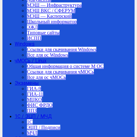
МЭШ — Инфраструктура
МЭШ ВКС / СФЕРУМ
МЭШ — Касперский
Школьный информатор
ЭЖД
Типовые сайты
ИСПП
Windows
Ссылки для скачивания Windows
Все для ос Windows
чМОСь / Linux
Общая информация о системе М ОС
Ссылки для скачивания чМОСь
Все для ос чМОСь
Экзамены
ГИА-9
ГИА-11
МЦКО
ФИС ФРДО
ППЗ
1С / ЭЦП / МЧД
1C
ЭЦП / Подписи
МЧД