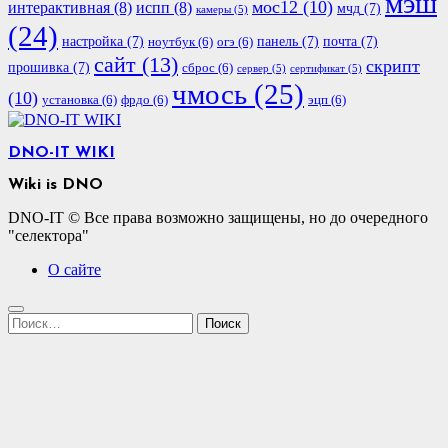
мэш
мос12
(10)
интерактивная
(8)
испп
(8)
мчд
(7)
камеры
(5)
(24)
настройка
(7)
панель
(7)
почта
(7)
ноутбук
(6)
огэ
(6)
сайт
(13)
скрипт
прошивка
(7)
сброс
(6)
сервер
(5)
сертификат
(5)
чмось
(25)
(10)
установка
(6)
фрдо
(6)
эцп
(6)
DNO-IT WIKI
Wiki is DNO
DNO-IT © Все права возможно защищены, но до очередного
"селектора"
О сайте
Найти: