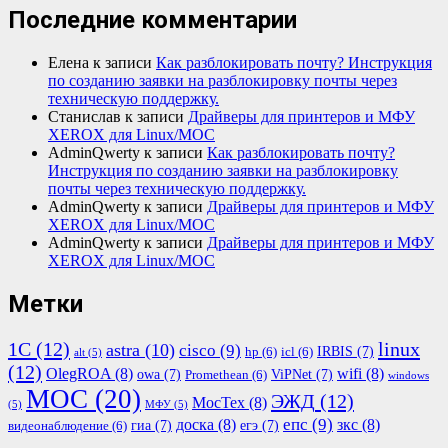
Последние комментарии
Елена
к записи
Как разблокировать почту? Инструкция
по созданию заявки на разблокировку почты через
техническую поддержку.
Станислав
к записи
Драйверы для принтеров и МФУ
XEROX для Linux/МОС
AdminQwerty
к записи
Как разблокировать почту?
Инструкция по созданию заявки на разблокировку
почты через техническую поддержку.
AdminQwerty
к записи
Драйверы для принтеров и МФУ
XEROX для Linux/МОС
AdminQwerty
к записи
Драйверы для принтеров и МФУ
XEROX для Linux/МОС
Метки
1С
(12)
linux
astra
(10)
cisco
(9)
IRBIS
(7)
hp
(6)
icl
(6)
alt
(5)
(12)
OlegROA
(8)
wifi
(8)
owa
(7)
ViPNet
(7)
Promethean
(6)
windows
МОС
(20)
ЭЖД
(12)
МосТех
(8)
(5)
МФУ
(5)
епс
(9)
доска
(8)
зкс
(8)
гиа
(7)
егэ
(7)
видеонаблюдение
(6)