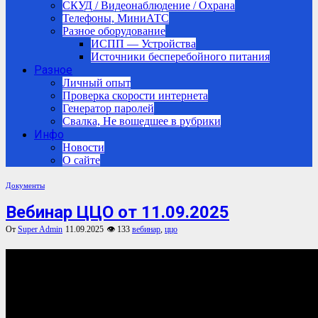
СКУД / Видеонаблюдение / Охрана
Телефоны, МиниАТС
Разное оборудование
ИСПП — Устройства
Источники бесперебойного питания
Разное
Личный опыт
Проверка скорости интернета
Генератор паролей
Свалка, Не вошедшее в рубрики
Инфо
Новости
О сайте
Документы
Вебинар ЦЦО от 11.09.2025
От
Super Admin
11.09.2025
👁 133
вебинар
,
ццо