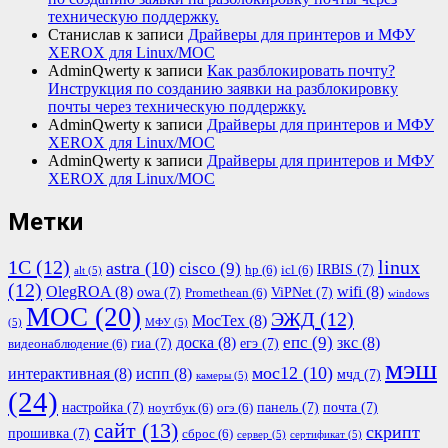
техническую поддержку.
Станислав
к записи
Драйверы для принтеров и МФУ
XEROX для Linux/МОС
AdminQwerty
к записи
Как разблокировать почту?
Инструкция по созданию заявки на разблокировку
почты через техническую поддержку.
AdminQwerty
к записи
Драйверы для принтеров и МФУ
XEROX для Linux/МОС
AdminQwerty
к записи
Драйверы для принтеров и МФУ
XEROX для Linux/МОС
Метки
1С
(12)
linux
astra
(10)
cisco
(9)
IRBIS
(7)
hp
(6)
icl
(6)
alt
(5)
(12)
OlegROA
(8)
wifi
(8)
owa
(7)
ViPNet
(7)
Promethean
(6)
windows
МОС
(20)
ЭЖД
(12)
МосТех
(8)
(5)
МФУ
(5)
епс
(9)
доска
(8)
зкс
(8)
гиа
(7)
егэ
(7)
видеонаблюдение
(6)
мэш
мос12
(10)
интерактивная
(8)
испп
(8)
мчд
(7)
камеры
(5)
(24)
настройка
(7)
панель
(7)
почта
(7)
ноутбук
(6)
огэ
(6)
сайт
(13)
скрипт
прошивка
(7)
сброс
(6)
сервер
(5)
сертификат
(5)