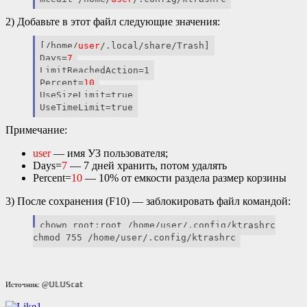
2) Добавьте в этот файл следующие значения:
[/home/
user
/.local/share/Trash]
Days=
7
LimitReachedAction=1
Percent=
10
UseSizeLimit=true
UseTimeLimit=true
Примечание:
user
— имя УЗ пользователя;
Days=
7
— 7 дней хранить, потом удалять
Percent=
10
— 10% от емкости раздела размер корзины
3) После сохранения (F10) — заблокировать файл командой:
chown root:root /home/user/.config/ktrashrc
chmod 755 /home/user/.config/ktrashrc
Источник: @𝕌𝕃𝕌𝕊𝕔𝕒𝕥
1