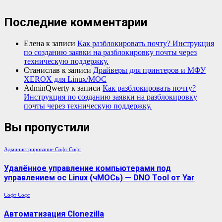
Последние комментарии
Елена
к записи
Как разблокировать почту? Инструкция
по созданию заявки на разблокировку почты через
техническую поддержку.
Станислав
к записи
Драйверы для принтеров и МФУ
XEROX для Linux/МОС
AdminQwerty
к записи
Как разблокировать почту?
Инструкция по созданию заявки на разблокировку
почты через техническую поддержку.
Вы пропустили
Администрирование
Софт
Софт
Удалённое управление компьютерами под
управлением ос Linux (чМОСь) — DNO Tool от Yar
Софт
Софт
Автоматизация Clonezilla