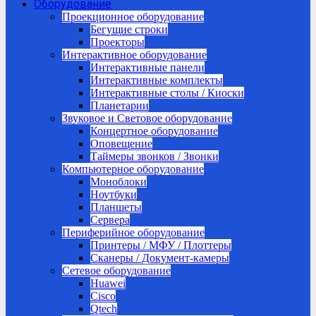
Оборудование
Проекционное оборудование
Бегущие строки
Проекторы
Интерактивное оборудование
Интерактивные панели
Интерактивные комплекты
Интерактивные столы / Киоски
Планетарии
Звуковое и Световое оборудование
Концертное оборудование
Оповещение
Таймеры звонков / Звонки
Компьютерное оборудование
Моноблоки
Ноутбуки
Планшеты
Сервера
Периферийное оборудование
Принтеры / МФУ / Плоттеры
Сканеры / Документ-камеры
Сетевое оборудование
Huawei
Cisco
Qtech