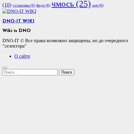
чмось
(25)
(10)
установка
(6)
фрдо
(6)
эцп
(6)
DNO-IT WIKI
Wiki is DNO
DNO-IT © Все права возможно защищены, но до очередного
"селектора"
О сайте
Найти: