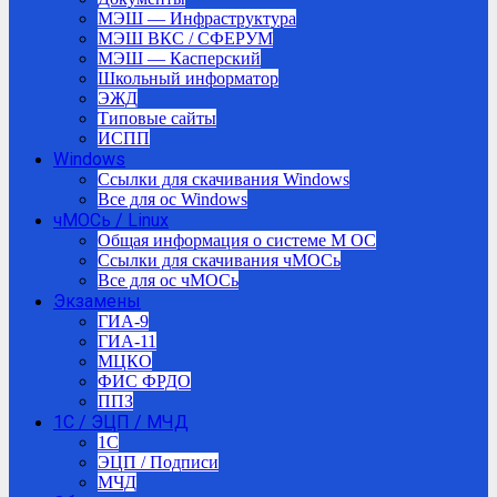
МЭШ — Инфраструктура
МЭШ ВКС / СФЕРУМ
МЭШ — Касперский
Школьный информатор
ЭЖД
Типовые сайты
ИСПП
Windows
Ссылки для скачивания Windows
Все для ос Windows
чМОСь / Linux
Общая информация о системе М ОС
Ссылки для скачивания чМОСь
Все для ос чМОСь
Экзамены
ГИА-9
ГИА-11
МЦКО
ФИС ФРДО
ППЗ
1С / ЭЦП / МЧД
1C
ЭЦП / Подписи
МЧД