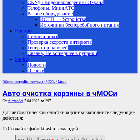
СКУД / Видеонаблюдение / Охрана
Телефоны, МиниАТС
Разное оборудование
ИСПП — Устройства
Источники бесперебойного питания
Разное
Личный опыт
Проверка скорости интернета
Генератор паролей
Свалка, Не вошедшее в рубрики
Инфо
Новости
О сайте
Общие настройки системы
чМОСь / Linux
Авто очистка корзины в чМОСи
От
Alexander
7.04.2023
👁 297
Для автоматической очистки корзины выполните следующие
действия:
1) Создайте файл ktrashrc командой
mcedit /home/
user
/.config/ktrashrc