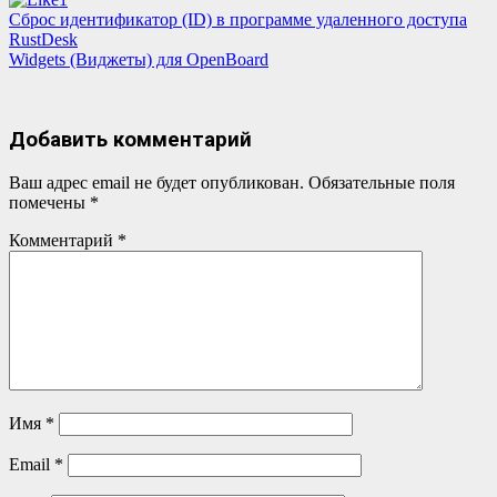
Навигация
Сброс идентификатор (ID) в программе удаленного доступа
RustDesk
по
Widgets (Виджеты) для OpenBoard
записям
Добавить комментарий
Ваш адрес email не будет опубликован.
Обязательные поля
помечены
*
Комментарий
*
Имя
*
Email
*