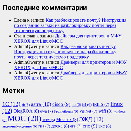
Последние комментарии
Елена
к записи
Как разблокировать почту? Инструкция
по созданию заявки на разблокировку почты через
техническую поддержку.
Станислав
к записи
Драйверы для принтеров и МФУ
XEROX для Linux/МОС
AdminQwerty
к записи
Как разблокировать почту?
Инструкция по созданию заявки на разблокировку
почты через техническую поддержку.
AdminQwerty
к записи
Драйверы для принтеров и МФУ
XEROX для Linux/МОС
AdminQwerty
к записи
Драйверы для принтеров и МФУ
XEROX для Linux/МОС
Метки
1С
(12)
linux
astra
(10)
cisco
(9)
IRBIS
(7)
hp
(6)
icl
(6)
alt
(5)
(12)
OlegROA
(8)
wifi
(8)
owa
(7)
ViPNet
(7)
Promethean
(6)
windows
МОС
(20)
ЭЖД
(12)
МосТех
(8)
(5)
МФУ
(5)
епс
(9)
доска
(8)
зкс
(8)
гиа
(7)
егэ
(7)
видеонаблюдение
(6)