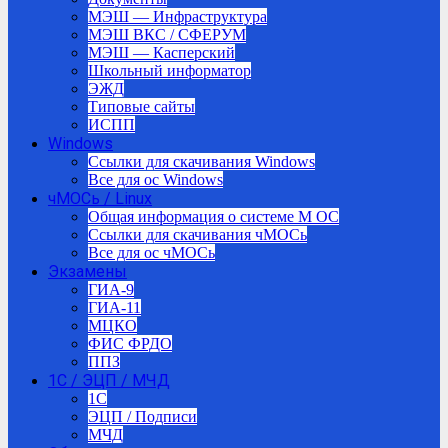
МЭШ — Инфраструктура
МЭШ ВКС / СФЕРУМ
МЭШ — Касперский
Школьный информатор
ЭЖД
Типовые сайты
ИСПП
Windows
Ссылки для скачивания Windows
Все для ос Windows
чМОСь / Linux
Общая информация о системе М ОС
Ссылки для скачивания чМОСь
Все для ос чМОСь
Экзамены
ГИА-9
ГИА-11
МЦКО
ФИС ФРДО
ППЗ
1С / ЭЦП / МЧД
1C
ЭЦП / Подписи
МЧД