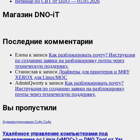
Вебинар по СВТ от ЦЦО — 05.05.2026
Магазин DNO-iT
Последние комментарии
Елена
к записи
Как разблокировать почту? Инструкция
по созданию заявки на разблокировку почты через
техническую поддержку.
Станислав
к записи
Драйверы для принтеров и МФУ
XEROX для Linux/МОС
AdminQwerty
к записи
Как разблокировать почту?
Инструкция по созданию заявки на разблокировку
почты через техническую поддержку.
Вы пропустили
Администрирование
Софт
Софт
Удалённое управление компьютерами под
управлением ос Linux (чМОСь) — DNO Tool от Yar