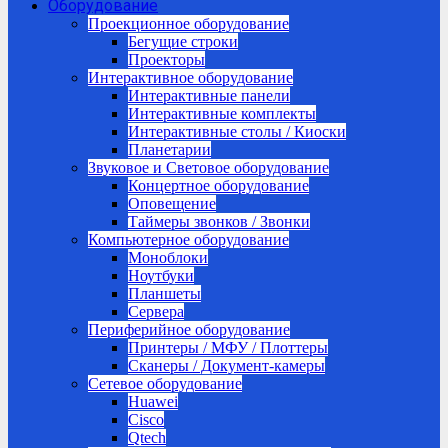
Оборудование
Проекционное оборудование
Бегущие строки
Проекторы
Интерактивное оборудование
Интерактивные панели
Интерактивные комплекты
Интерактивные столы / Киоски
Планетарии
Звуковое и Световое оборудование
Концертное оборудование
Оповещение
Таймеры звонков / Звонки
Компьютерное оборудование
Моноблоки
Ноутбуки
Планшеты
Сервера
Периферийное оборудование
Принтеры / МФУ / Плоттеры
Сканеры / Документ-камеры
Сетевое оборудование
Huawei
Cisco
Qtech