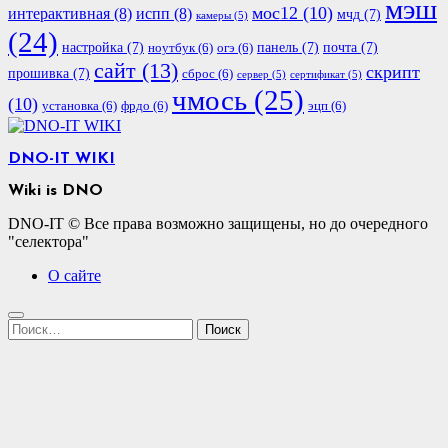
мэш
мос12
(10)
интерактивная
(8)
испп
(8)
мчд
(7)
камеры
(5)
(24)
настройка
(7)
панель
(7)
почта
(7)
ноутбук
(6)
огэ
(6)
сайт
(13)
скрипт
прошивка
(7)
сброс
(6)
сервер
(5)
сертификат
(5)
чмось
(25)
(10)
установка
(6)
фрдо
(6)
эцп
(6)
DNO-IT WIKI
Wiki is DNO
DNO-IT © Все права возможно защищены, но до очередного
"селектора"
О сайте
Найти: