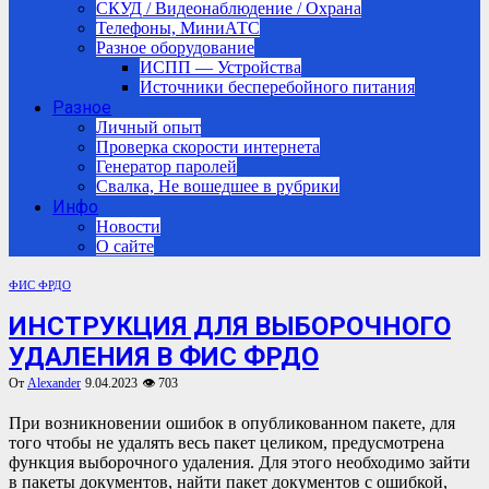
СКУД / Видеонаблюдение / Охрана
Телефоны, МиниАТС
Разное оборудование
ИСПП — Устройства
Источники бесперебойного питания
Разное
Личный опыт
Проверка скорости интернета
Генератор паролей
Свалка, Не вошедшее в рубрики
Инфо
Новости
О сайте
ФИС ФРДО
ИНСТРУКЦИЯ ДЛЯ ВЫБОРОЧНОГО
УДАЛЕНИЯ В ФИС ФРДО
От
Alexander
9.04.2023
👁 703
При возникновении ошибок в опубликованном пакете, для
того чтобы не удалять весь пакет целиком, предусмотрена
функция выборочного удаления. Для этого необходимо зайти
в пакеты документов, найти пакет документов с ошибкой,