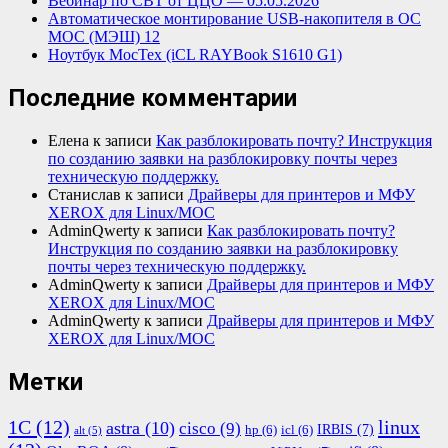
Вебинар по СВТ от ЦЦО — 05.05.2026
Автоматическое монтирование USB-накопителя в ОС
МОС (МЭШ) 12
Ноутбук МосТех (iCL RAYBook S1610 G1)
Последние комментарии
Елена
к записи
Как разблокировать почту? Инструкция
по созданию заявки на разблокировку почты через
техническую поддержку.
Станислав
к записи
Драйверы для принтеров и МФУ
XEROX для Linux/МОС
AdminQwerty
к записи
Как разблокировать почту?
Инструкция по созданию заявки на разблокировку
почты через техническую поддержку.
AdminQwerty
к записи
Драйверы для принтеров и МФУ
XEROX для Linux/МОС
AdminQwerty
к записи
Драйверы для принтеров и МФУ
XEROX для Linux/МОС
Метки
1С
(12)
linux
astra
(10)
cisco
(9)
IRBIS
(7)
hp
(6)
icl
(6)
alt
(5)