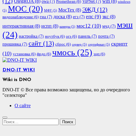
(12)
OlegROA
(8)
wifi
(8)
owa
(7)
ViPNet
(7)
Promethean
(6)
windows
МОС
(20)
ЭЖД
(12)
МосТех
(8)
(5)
МФУ
(5)
епс
(9)
доска
(8)
зкс
(8)
гиа
(7)
егэ
(7)
видеонаблюдение
(6)
мэш
мос12
(10)
интерактивная
(8)
испп
(8)
мчд
(7)
камеры
(5)
(24)
настройка
(7)
панель
(7)
почта
(7)
ноутбук
(6)
огэ
(6)
сайт
(13)
скрипт
прошивка
(7)
сброс
(6)
сервер
(5)
сертификат
(5)
чмось
(25)
(10)
установка
(6)
фрдо
(6)
эцп
(6)
DNO-IT WIKI
Wiki is DNO
DNO-IT © Все права возможно защищены, но до очередного
"селектора"
О сайте
Найти: