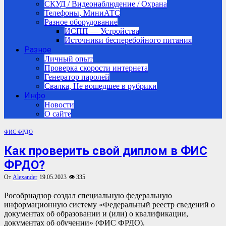
СКУД / Видеонаблюдение / Охрана
Телефоны, МиниАТС
Разное оборудование
ИСПП — Устройства
Источники бесперебойного питания
Разное
Личный опыт
Проверка скорости интернета
Генератор паролей
Свалка, Не вошедшее в рубрики
Инфо
Новости
О сайте
ФИС ФРДО
Как проверить свой диплом в ФИС
ФРДО?
От
Alexander
19.05.2023
👁 335
Рособрнадзор создал специальную федеральную
информационную систему «Федеральный реестр сведений о
документах об образовании и (или) о квалификации,
документах об обучении» (ФИС ФРДО).