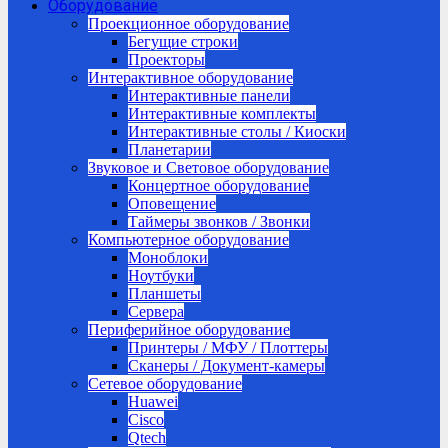
Оборудование
Проекционное оборудование
Бегущие строки
Проекторы
Интерактивное оборудование
Интерактивные панели
Интерактивные комплекты
Интерактивные столы / Киоски
Планетарии
Звуковое и Световое оборудование
Концертное оборудование
Оповещение
Таймеры звонков / Звонки
Компьютерное оборудование
Моноблоки
Ноутбуки
Планшеты
Сервера
Периферийное оборудование
Принтеры / МФУ / Плоттеры
Сканеры / Документ-камеры
Сетевое оборудование
Huawei
Cisco
Qtech