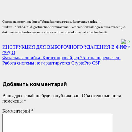
Ссылка на источник: https://obrnadzor.gov.ru/gosudarstvennye-uslugi-i-
funkczii/7701537808-gosfunction/formirovanie-i-vedenie-federalnogo-reestra-svedenij-o-
dokumentah-ob-obrazovanii-i-ili-o-kvalifikaczii-dokumentah-ob-obuchenii/
0
Навигация
ИНСТРУКЦИЯ ДЛЯ ВЫБОРОЧНОГО УДАЛЕНИЯ В ФИС
ФРДО
по
Фатальная ошибка. Криптопровайдер 75 типа перехвачен.
Работа системы не гарантируется CryptoPro CSP
записям
Добавить комментарий
Ваш адрес email не будет опубликован.
Обязательные поля
помечены
*
Комментарий
*