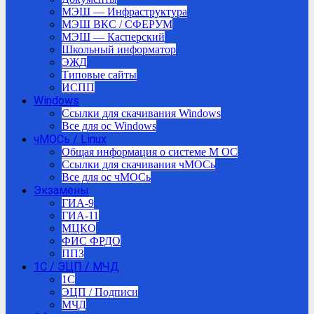
МЭШ — Инфраструктура
МЭШ ВКС / СФЕРУМ
МЭШ — Касперский
Школьный информатор
ЭЖД
Типовые сайты
ИСПП
Windows
Ссылки для скачивания Windows
Все для ос Windows
чМОСь / Linux
Общая информация о системе М ОС
Ссылки для скачивания чМОСь
Все для ос чМОСь
Экзамены
ГИА-9
ГИА-11
МЦКО
ФИС ФРДО
ППЗ
1С / ЭЦП / МЧД
1C
ЭЦП / Подписи
МЧД