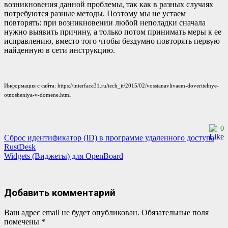
возникновения данной проблемы, так как в разных случаях
потребуются разные методы. Поэтому мы не устаем
повторять: при возникновении любой неполадки сначала
нужно выявить причину, а только потом принимать меры к ее
исправлению, вместо того чтобы бездумно повторять первую
найденную в сети инструкцию.
Информация с сайта: https://interface31.ru/tech_it/2015/02/vosstanavlivaem-doveritelnye-
otnosheniya-v-domene.html
0
Навигация
Сброс идентификатор (ID) в программе удаленного доступа
RustDesk
по
Widgets (Виджеты) для OpenBoard
записям
Добавить комментарий
Ваш адрес email не будет опубликован.
Обязательные поля
помечены
*