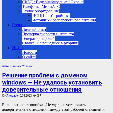
СКУД / Видеонаблюдение / Охрана
Телефоны, МиниАТС
Разное оборудование
ИСПП — Устройства
Источники бесперебойного питания
Разное
Личный опыт
Проверка скорости интернета
Генератор паролей
Свалка, Не вошедшее в рубрики
Инфо
Новости
О сайте
Active Directory
Windows
Решение проблем с доменом
windows — Не удалось установить
доверительные отношения
От
Alexander
9.04.2023
👁 687
Если возникает ошибка «Не удалось установить
доверительные отношения между этой рабочей станцией и