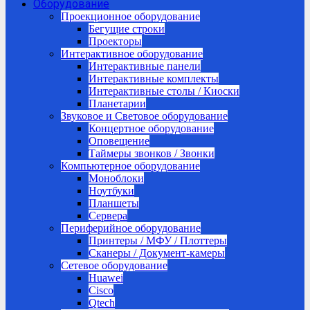
Оборудование
Проекционное оборудование
Бегущие строки
Проекторы
Интерактивное оборудование
Интерактивные панели
Интерактивные комплекты
Интерактивные столы / Киоски
Планетарии
Звуковое и Световое оборудование
Концертное оборудование
Оповещение
Таймеры звонков / Звонки
Компьютерное оборудование
Моноблоки
Ноутбуки
Планшеты
Сервера
Периферийное оборудование
Принтеры / МФУ / Плоттеры
Сканеры / Документ-камеры
Сетевое оборудование
Huawei
Cisco
Qtech