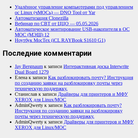
Удалённое управление компьютерами под управлением
ос Linux (чМОСь) — DNO Tool от Yar
Автоматизация Clonezilla
Вебинар по СВТ от ЦЦО — 05.05.2026
Автоматическое монтирование USB-накопителя в ОС
МОС (МЭШ) 12
Ноутбук МосТех (iCL RAYBook S1610 G1)
Последние комментарии
Jay Bergnaum
к записи
Интерактивная доска Interwrite
Dual Board 1279
Елена
к записи
Как разблокировать почту? Инструкция
по созданию заявки на разблокировку почты через
техническую поддержку.
Станислав
к записи
Драйверы для принтеров и МФУ
XEROX для Linux/МОС
AdminQwerty
к записи
Как разблокировать почту?
Инструкция по созданию заявки на разблокировку
почты через техническую поддержку.
AdminQwerty
к записи
Драйверы для принтеров и МФУ
XEROX для Linux/МОС