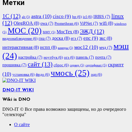
Метки
1С
(12)
linux
astra
(10)
cisco
(9)
IRBIS
(7)
hp
(6)
icl
(6)
alt
(5)
(12)
OlegROA
(8)
wifi
(8)
owa
(7)
ViPNet
(7)
Promethean
(6)
windows
МОС
(20)
ЭЖД
(12)
МосТех
(8)
(5)
МФУ
(5)
епс
(9)
доска
(8)
зкс
(8)
гиа
(7)
егэ
(7)
видеонаблюдение
(6)
мэш
мос12
(10)
интерактивная
(8)
испп
(8)
мчд
(7)
камеры
(5)
(24)
настройка
(7)
панель
(7)
почта
(7)
ноутбук
(6)
огэ
(6)
сайт
(13)
скрипт
прошивка
(7)
сброс
(6)
сервер
(5)
сертификат
(5)
чмось
(25)
(10)
установка
(6)
фрдо
(6)
эцп
(6)
DNO-IT WIKI
Wiki is DNO
DNO-IT © Все права возможно защищены, но до очередного
"селектора"
О сайте