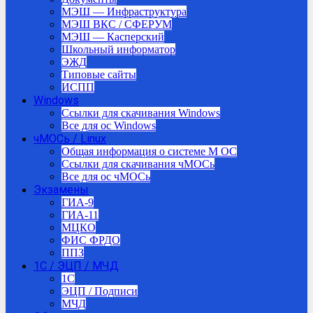
МЭШ — Инфраструктура
МЭШ ВКС / СФЕРУМ
МЭШ — Касперский
Школьный информатор
ЭЖД
Типовые сайты
ИСПП
Windows
Ссылки для скачивания Windows
Все для ос Windows
чМОСь / Linux
Общая информация о системе М ОС
Ссылки для скачивания чМОСь
Все для ос чМОСь
Экзамены
ГИА-9
ГИА-11
МЦКО
ФИС ФРДО
ППЗ
1С / ЭЦП / МЧД
1C
ЭЦП / Подписи
МЧД