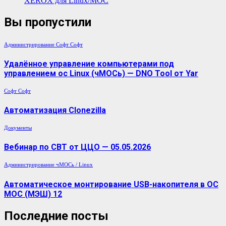
XEROX для Linux/МОС
Вы пропустили
Администрирование
Софт
Софт
Удалённое управление компьютерами под
управлением ос Linux (чМОСь) — DNO Tool от Yar
Софт
Софт
Автоматизация Clonezilla
Документы
Вебинар по СВТ от ЦЦО — 05.05.2026
Администрирование
чМОСь / Linux
Автоматическое монтирование USB-накопителя в ОС
МОС (МЭШ) 12
Последние посты