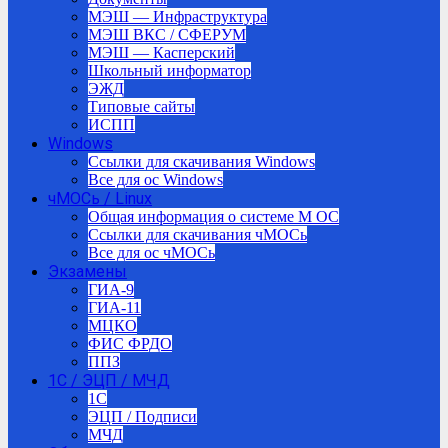
МЭШ — Инфраструктура
МЭШ ВКС / СФЕРУМ
МЭШ — Касперский
Школьный информатор
ЭЖД
Типовые сайты
ИСПП
Windows
Ссылки для скачивания Windows
Все для ос Windows
чМОСь / Linux
Общая информация о системе М ОС
Ссылки для скачивания чМОСь
Все для ос чМОСь
Экзамены
ГИА-9
ГИА-11
МЦКО
ФИС ФРДО
ППЗ
1С / ЭЦП / МЧД
1C
ЭЦП / Подписи
МЧД