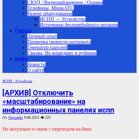
СКУД / Видеонаблюдение / Охрана
Телефоны, МиниАТС
Разное оборудование
ИСПП — Устройства
Источники бесперебойного питания
Разное
Личный опыт
Проверка скорости интернета
Генератор паролей
Свалка, Не вошедшее в рубрики
Инфо
Новости
О сайте
ИСПП - Устройства
[АРХИВ] Отключить
«масштабирование» на
информационных панелях испп
От
Alexander
9.06.2023
👁 225
Не актуально в связи с переходом на linux