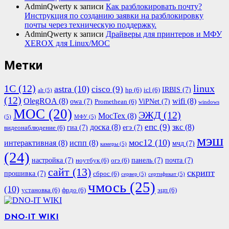
AdminQwerty
к записи
Как разблокировать почту?
Инструкция по созданию заявки на разблокировку
почты через техническую поддержку.
AdminQwerty
к записи
Драйверы для принтеров и МФУ
XEROX для Linux/МОС
Метки
1С
(12)
linux
astra
(10)
cisco
(9)
IRBIS
(7)
hp
(6)
icl
(6)
alt
(5)
(12)
OlegROA
(8)
wifi
(8)
owa
(7)
ViPNet
(7)
Promethean
(6)
windows
МОС
(20)
ЭЖД
(12)
МосТех
(8)
(5)
МФУ
(5)
епс
(9)
доска
(8)
зкс
(8)
гиа
(7)
егэ
(7)
видеонаблюдение
(6)
мэш
мос12
(10)
интерактивная
(8)
испп
(8)
мчд
(7)
камеры
(5)
(24)
настройка
(7)
панель
(7)
почта
(7)
ноутбук
(6)
огэ
(6)
сайт
(13)
скрипт
прошивка
(7)
сброс
(6)
сервер
(5)
сертификат
(5)
чмось
(25)
(10)
установка
(6)
фрдо
(6)
эцп
(6)
DNO-IT WIKI