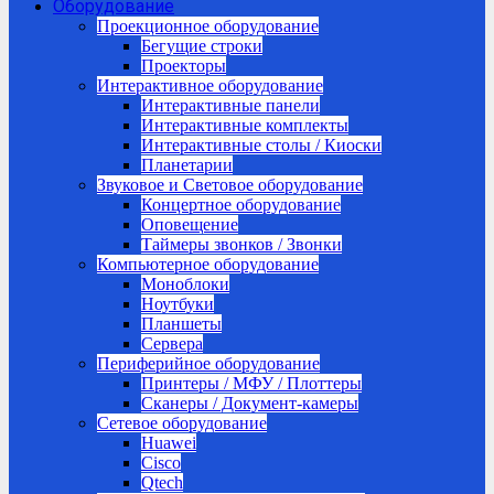
Оборудование
Проекционное оборудование
Бегущие строки
Проекторы
Интерактивное оборудование
Интерактивные панели
Интерактивные комплекты
Интерактивные столы / Киоски
Планетарии
Звуковое и Световое оборудование
Концертное оборудование
Оповещение
Таймеры звонков / Звонки
Компьютерное оборудование
Моноблоки
Ноутбуки
Планшеты
Сервера
Периферийное оборудование
Принтеры / МФУ / Плоттеры
Сканеры / Документ-камеры
Сетевое оборудование
Huawei
Cisco
Qtech