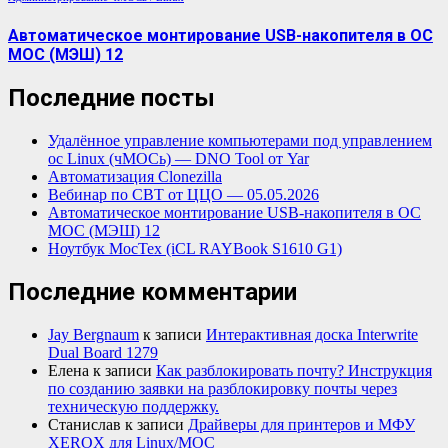
Автоматическое монтирование USB-накопителя в ОС
МОС (МЭШ) 12
Последние посты
Удалённое управление компьютерами под управлением
ос Linux (чМОСь) — DNO Tool от Yar
Автоматизация Clonezilla
Вебинар по СВТ от ЦЦО — 05.05.2026
Автоматическое монтирование USB-накопителя в ОС
МОС (МЭШ) 12
Ноутбук МосТех (iCL RAYBook S1610 G1)
Последние комментарии
Jay Bergnaum
к записи
Интерактивная доска Interwrite
Dual Board 1279
Елена
к записи
Как разблокировать почту? Инструкция
по созданию заявки на разблокировку почты через
техническую поддержку.
Станислав
к записи
Драйверы для принтеров и МФУ
XEROX для Linux/МОС