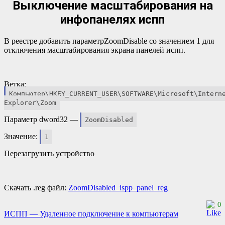
Выключение масштабирования на
инфопанелях испп
В реестре добавить параметрZoomDisable со значением 1 для
отключения масштабирования экрана панелей испп.
Ветка:
Компьютер\HKEY_CURRENT_USER\SOFTWARE\Microsoft\Intern
Explorer\Zoom
Параметр dword32 —
ZoomDisаbled
Значение:
1
Перезагрузить устройство
Скачать .reg файл:
ZoomDisаbled_ispp_panel_reg
0
Навигация
ИСПП — Удаленное подключение к компьютерам