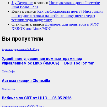
Jay Bergnaum
к записи
Интерактивная доска Interwrite
Dual Board 1279
Елена
к записи
Как разблокировать почту? Инструкция
по созданию заявки на разблокировку почты через
техническую поддержку.
Станислав
к записи
Драйверы для принтеров и МФУ
XEROX для Linux/МОС
Вы пропустили
Администрирование
Софт
Софт
Удалённое управление компьютерами под
управлением ос Linux (чМОСь) — DNO Tool от Yar
Софт
Софт
Автоматизация Clonezilla
Документы
Вебинар по СВТ от ЦЦО — 05.05.2026
Администрирование
чМОСь / Linux