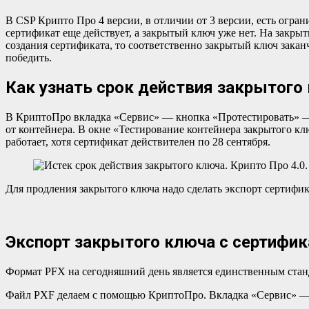
В CSP Крипто Про 4 версии, в отличии от 3 версии, есть ограничение на срок использования закрытого ключа. Вся суть этого неприятного сюрприза для владельца сертификата в том, что
сертификат еще действует, а закрытый ключ уже нет. На закры
создания сертификата, то соответственно закрытый ключ заканчи
победить.
Как узнать срок действия закрытого
В КриптоПро вкладка «Сервис» — кнопка «Протестировать» —
от контейнера. В окне «Тестирование контейнера закрытого кл
работает, хотя сертификат действителен по 28 сентября.
Для продления закрытого ключа надо сделать экспорт сертифик
Экспорт закрытого ключа с сертифи
Формат PFX на сегодняшний день является единственным стан
Файл PXF делаем с помощью КриптоПро. Вкладка «Сервис» — 