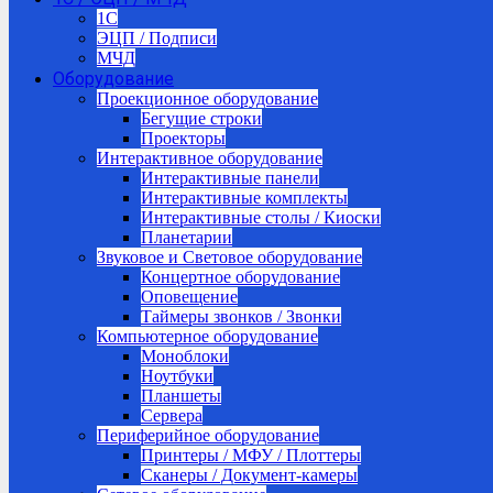
1C
ЭЦП / Подписи
МЧД
Оборудование
Проекционное оборудование
Бегущие строки
Проекторы
Интерактивное оборудование
Интерактивные панели
Интерактивные комплекты
Интерактивные столы / Киоски
Планетарии
Звуковое и Световое оборудование
Концертное оборудование
Оповещение
Таймеры звонков / Звонки
Компьютерное оборудование
Моноблоки
Ноутбуки
Планшеты
Сервера
Периферийное оборудование
Принтеры / МФУ / Плоттеры
Сканеры / Документ-камеры