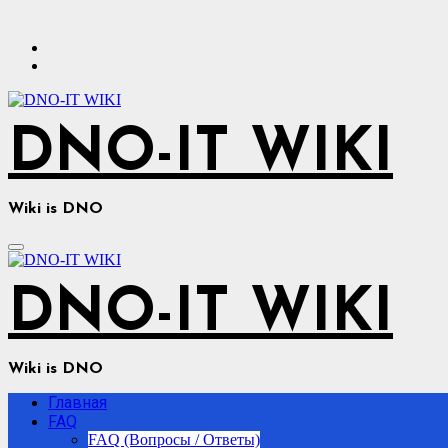
Перейти
к
содержимому
DNO-IT WIKI
Wiki is DNO
DNO-IT WIKI
Wiki is DNO
Главная
FAQ
FAQ (Вопросы / Ответы)