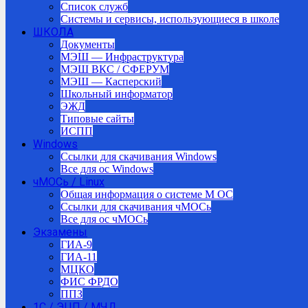
Список служб
Системы и сервисы, использующиеся в школе
ШКОЛА
Документы
МЭШ — Инфраструктура
МЭШ ВКС / СФЕРУМ
МЭШ — Касперский
Школьный информатор
ЭЖД
Типовые сайты
ИСПП
Windows
Ссылки для скачивания Windows
Все для ос Windows
чМОСь / Linux
Общая информация о системе М ОС
Ссылки для скачивания чМОСь
Все для ос чМОСь
Экзамены
ГИА-9
ГИА-11
МЦКО
ФИС ФРДО
ППЗ
1С / ЭЦП / МЧД