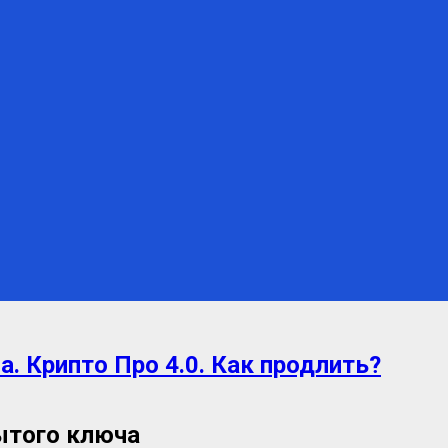
. Крипто Про 4.0. Как продлить?
ытого ключа