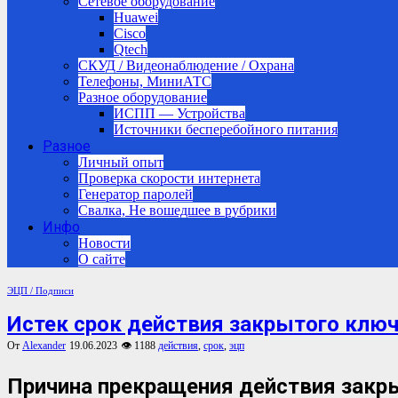
Сетевое оборудование
Huawei
Cisco
Qtech
СКУД / Видеонаблюдение / Охрана
Телефоны, МиниАТС
Разное оборудование
ИСПП — Устройства
Источники бесперебойного питания
Разное
Личный опыт
Проверка скорости интернета
Генератор паролей
Свалка, Не вошедшее в рубрики
Инфо
Новости
О сайте
ЭЦП / Подписи
Истек срок действия закрытого ключа
От
Alexander
19.06.2023
👁 1188
действия
,
срок
,
эцп
Причина прекращения действия закр