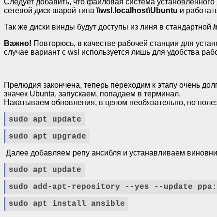
Следует добавить, что файловая система установленного
сетевой диск шарой типа
\\wsl.localhost\Ubuntu
и работат
Так же диски винды будут доступы из линя в стандартной
Важно!
Повторюсь, в качестве рабочей станции для устан
случае вариант с wsl используется лишь для удобства раб
Прелюдия закончена, теперь переходим к этапу очень долг
значек Ubunta, запускаем, попадаем в терминал.
Накатываем обновления, в целом необязательно, но поле
sudo
apt
update
sudo apt upgrade
Далее добавляем репу ансибля и устанавливаем виновни
sudo apt update
sudo add-apt-repository --yes --update ppa:
sudo apt install ansible