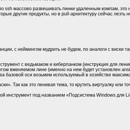
т по ssh массово развешивать пинки удаленным компам, это
орые другие продукты, но в pull-архитектуру сейчас лезть н
анции, с неймингом мудрить не будем, по аналоги с виски 
струмент с ведьмаком и киберпанком (инструкция для ленив
угом вменяемом лине (именно на нем будет установлен ansi
тва базовой оси возьмем используемый в хозяйстве максим
ки». Так как это ленивая тема, то крутить виртуалку или т
ой инструмент под названием «Подсистема Windows для Lin