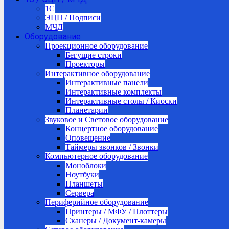
1C
ЭЦП / Подписи
МЧД
Оборудование
Проекционное оборудование
Бегущие строки
Проекторы
Интерактивное оборудование
Интерактивные панели
Интерактивные комплекты
Интерактивные столы / Киоски
Планетарии
Звуковое и Световое оборудование
Концертное оборудование
Оповещение
Таймеры звонков / Звонки
Компьютерное оборудование
Моноблоки
Ноутбуки
Планшеты
Сервера
Периферийное оборудование
Принтеры / МФУ / Плоттеры
Сканеры / Документ-камеры