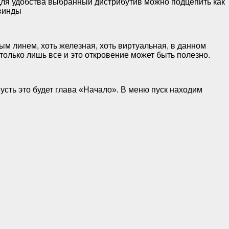
 для удобства выбранный дистрибутив можно подцепить как
 винды
м линем, хоть железная, хоть виртуальная, в данном
 только лишь все и это откровение может быть полезно.
пусть это будет глава «Начало». В меню пуск находим