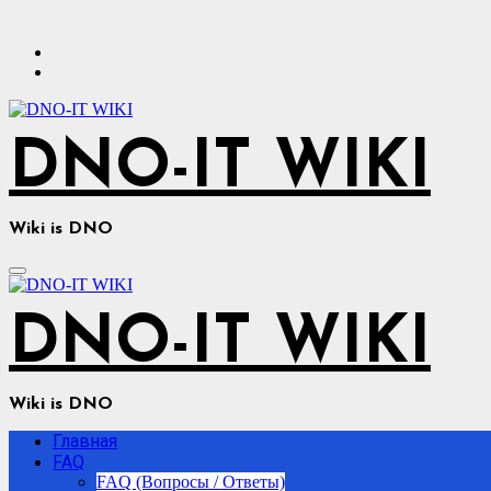
Перейти
к
содержимому
DNO-IT WIKI
Wiki is DNO
DNO-IT WIKI
Wiki is DNO
Главная
FAQ
FAQ (Вопросы / Ответы)