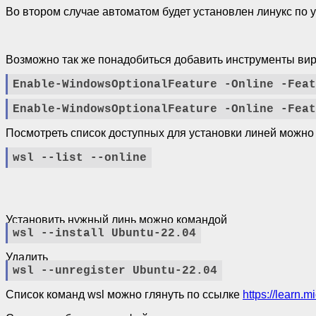
Во втором случае автоматом будет установлен линукс по у
Возможно так же понадобиться добавить инструменты вир
Enable-WindowsOptionalFeature -Online -Feat
Enable-WindowsOptionalFeature -Online -Feat
Посмотреть список доступных для установки линей можно
wsl --list --online
Установить нужный линь можно командой
wsl --install Ubuntu-22.04
Удалить
wsl --unregister Ubuntu-22.04
Список команд wsl можно глянуть по ссылке
https://learn.