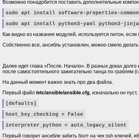
Возможно понадобится поставить дополнительные компоне
sudo apt install software-properties-common
sudo apt install python3-yaml python3-jinja
Как видно из названия модулей, используется питон, если 
Собственно все, ансибль установлен, можно смело делать
Далее идет глава «После. Начало». В разных доках долго и
после самостоятельного зажигательно танца по граблям (
На данный момент важно знать про два файла.
Первый файл
/etc/ansible/ansible.cfg
, изначально он пуст
[defaults]
host_key_checking = False
interpreter_python = auto_legacy_silent
Первый говорит ансибле забить болт на чек ssh ключей, и