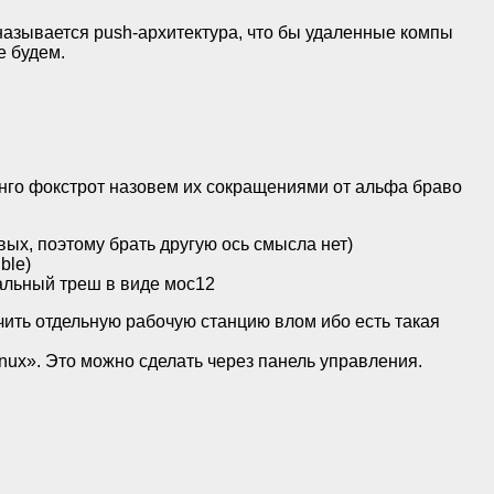
 называется push-архитектура, что бы удаленные компы
е будем.
танго фокстрот назовем их сокращениями от альфа браво
ых, поэтому брать другую ось смысла нет)
ble)
альный треш в виде мос12
очить отдельную рабочую станцию влом ибо есть такая
ux». Это можно сделать через панель управления.