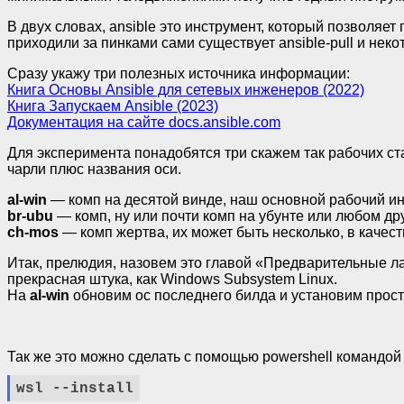
В двух словах, ansible это инструмент, который позволяе
приходили за пинками сами существует ansible-pull и некот
Сразу укажу три полезных источника информации:
Книга Основы Ansible для сетевых инженеров (2022)
Книга Запускаем Ansible (2023)
Документация на сайте docs.ansible.com
Для эксперимента понадобятся три скажем так рабочих ст
чарли плюс названия оси.
al-
win
— комп на десятой винде, наш основной рабочий ин
br-
ubu
— комп, ну или почти комп на убунте или любом др
ch-
mos
— комп жертва, их может быть несколько, в качес
Итак, прелюдия, назовем это главой «Предварительные лас
прекрасная штука, как Windows Subsystem Linux.
На
al-
win
обновим ос последнего билда и установим прост
Так же это можно сделать с помощью powershell командой
wsl --
install