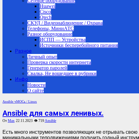
Сетевое оборудование
Huawei
Cisco
Qtech
СКУД / Видеонаблюдение / Охрана
Телефоны, МиниАТС
Разное оборудование
ИСПП — Устройства
Источники бесперебойного питания
Разное
Личный опыт
Проверка скорости интернета
Генератор паролей
Свалка, Не вошедшее в рубрики
Инфо
Новости
О сайте
Ansible
чМОСь / Linux
Ansible для самых ленивых.
От
Max
22.11.2023
👁 719
Ansible
Есть много инструментов позволяющих не отрывать свою задницу от мягкого кресла и ansible в этом ряду занимает почетное… высокое место. Ниже рассмотрим, как
минимальными телодвижениями получить годный инструм