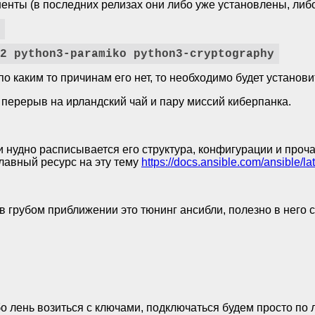
нты (в последних релизах они либо уже установлены, либо
2 python3-paramiko python3-cryptography
по каким то причинам его нет, то необходимо будет установи
 перерыв на ирландский чай и пару миссий киберпанка.
 нудно расписывается его структура, конфигурации и прочая
главный ресурс на эту тему
https://docs.ansible.com/ansible/lat
, в грубом приближении это тюнинг ансибли, полезно в него
бо лень возиться с ключами, подключаться будем просто по