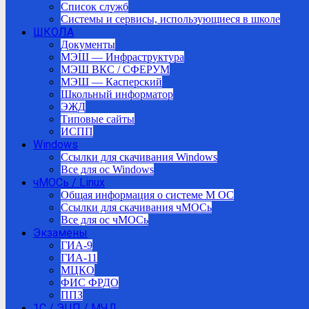
Список служб
Системы и сервисы, использующиеся в школе
ШКОЛА
Документы
МЭШ — Инфраструктура
МЭШ ВКС / СФЕРУМ
МЭШ — Касперский
Школьный информатор
ЭЖД
Типовые сайты
ИСПП
Windows
Ссылки для скачивания Windows
Все для ос Windows
чМОСь / Linux
Общая информация о системе М ОС
Ссылки для скачивания чМОСь
Все для ос чМОСь
Экзамены
ГИА-9
ГИА-11
МЦКО
ФИС ФРДО
ППЗ
1С / ЭЦП / МЧД