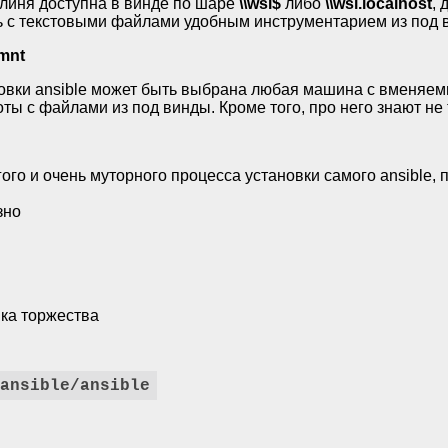
 линя доступна в винде по шаре
\\wsl$
либо
\\wsl.localhost
,
ь с текстовыми файлами удобным инструментарием из под
/mnt
овки ansible может быть выбрана любая машина с вменяемы
оты с файлами из под винды. Кроме того, про него знают не
ого и очень муторного процесса установки самого ansible, 
зно
ка торжества
ansible/ansible