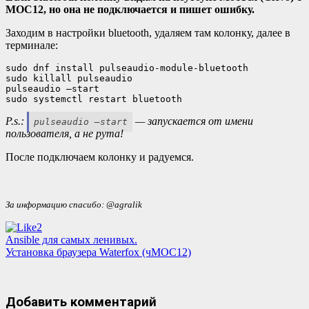
МОС12, но она не подключается и пишет ошибку.
Заходим в настройки bluetooth, удаляем там колонку, далее в
терминале:
sudo dnf install pulseaudio-module-bluetooth

sudo killall pulseaudio

pulseaudio —start

sudo systemctl restart bluetooth
P.s.:
— запускается от имени
pulseaudio —start
пользователя, а не рута!
После подключаем колонку и радуемся.
За информацию спасибо: @agralik
2
Навигация
Ansible для самых ленивых.
Установка браузера Waterfox (чМОС12)
по
записям
Добавить комментарий