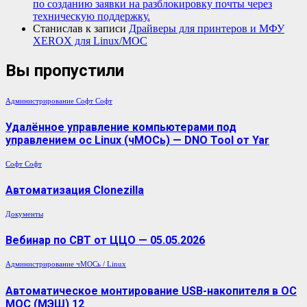
по созданию заявки на разблокировку почты через
техническую поддержку.
Станислав
к записи
Драйверы для принтеров и МФУ
XEROX для Linux/МОС
Вы пропустили
Администрирование
Софт
Софт
Удалённое управление компьютерами под
управлением ос Linux (чМОСь) — DNO Tool от Yar
Софт
Софт
Автоматизация Clonezilla
Документы
Вебинар по СВТ от ЦЦО — 05.05.2026
Администрирование
чМОСь / Linux
Автоматическое монтирование USB-накопителя в ОС
МОС (МЭШ) 12