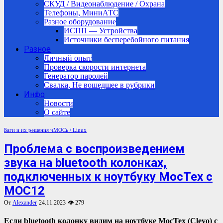
СКУД / Видеонаблюдение / Охрана
Телефоны, МиниАТС
Разное оборудование
ИСПП — Устройства
Источники бесперебойного питания
Разное
Личный опыт
Проверка скорости интернета
Генератор паролей
Свалка, Не вошедшее в рубрики
Инфо
Новости
О сайте
Баги и их решения
чМОСь / Linux
Проблема с воспроизведением
звука на bluetooth колонках,
подключенных к ноутбуку МосТех с
МОС12
От
Alexander
24.11.2023
👁 279
Если bluetooth колонку видим на ноутбуке МосТех (Clevo) с