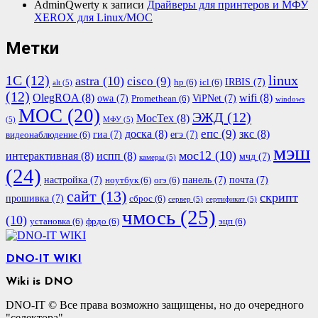
AdminQwerty
к записи
Драйверы для принтеров и МФУ
XEROX для Linux/МОС
Метки
1С
(12)
linux
astra
(10)
cisco
(9)
IRBIS
(7)
hp
(6)
icl
(6)
alt
(5)
(12)
OlegROA
(8)
wifi
(8)
owa
(7)
ViPNet
(7)
Promethean
(6)
windows
МОС
(20)
ЭЖД
(12)
МосТех
(8)
(5)
МФУ
(5)
епс
(9)
доска
(8)
зкс
(8)
гиа
(7)
егэ
(7)
видеонаблюдение
(6)
мэш
мос12
(10)
интерактивная
(8)
испп
(8)
мчд
(7)
камеры
(5)
(24)
настройка
(7)
панель
(7)
почта
(7)
ноутбук
(6)
огэ
(6)
сайт
(13)
скрипт
прошивка
(7)
сброс
(6)
сервер
(5)
сертификат
(5)
чмось
(25)
(10)
установка
(6)
фрдо
(6)
эцп
(6)
DNO-IT WIKI
Wiki is DNO
DNO-IT © Все права возможно защищены, но до очередного
"селектора"