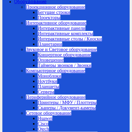
Оборудование
Проекционное оборудование
Бегущие строки
Проекторы
Интерактивное оборудование
Интерактивные панели
Интерактивные комплекты
Интерактивные столы / Киоски
Планетарии
Звуковое и Световое оборудование
Концертное оборудование
Оповещение
Таймеры звонков / Звонки
Компьютерное оборудование
Моноблоки
Ноутбуки
Планшеты
Сервера
Периферийное оборудование
Принтеры / МФУ / Плоттеры
Сканеры / Документ-камеры
Сетевое оборудование
Huawei
Cisco
Qtech