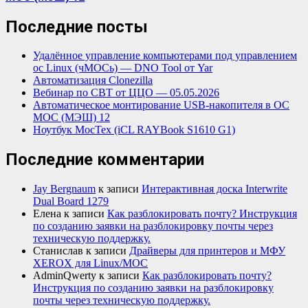
Последние посты
Удалённое управление компьютерами под управлением
ос Linux (чМОСь) — DNO Tool от Yar
Автоматизация Clonezilla
Вебинар по СВТ от ЦЦО — 05.05.2026
Автоматическое монтирование USB-накопителя в ОС
МОС (МЭШ) 12
Ноутбук МосТех (iCL RAYBook S1610 G1)
Последние комментарии
Jay Bergnaum
к записи
Интерактивная доска Interwrite
Dual Board 1279
Елена
к записи
Как разблокировать почту? Инструкция
по созданию заявки на разблокировку почты через
техническую поддержку.
Станислав
к записи
Драйверы для принтеров и МФУ
XEROX для Linux/МОС
AdminQwerty
к записи
Как разблокировать почту?
Инструкция по созданию заявки на разблокировку
почты через техническую поддержку.