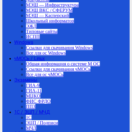
МЭШ — Инфраструктура
МЭШ ВКС / СФЕРУМ
МЭШ — Касперский
Школьный информатор
ЭЖД
Типовые сайты
ИСПП
Windows
Ссылки для скачивания Windows
Все для ос Windows
чМОСь / Linux
Общая информация о системе М ОС
Ссылки для скачивания чМОСь
Все для ос чМОСь
Экзамены
ГИА-9
ГИА-11
МЦКО
ФИС ФРДО
ППЗ
1С / ЭЦП / МЧД
1C
ЭЦП / Подписи
МЧД