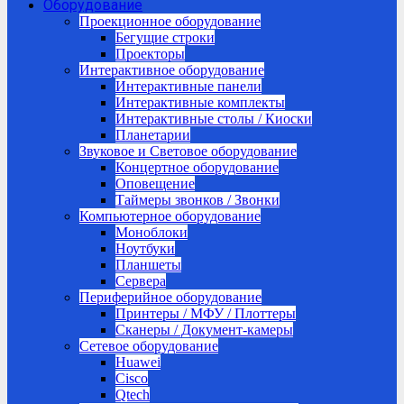
Оборудование
Проекционное оборудование
Бегущие строки
Проекторы
Интерактивное оборудование
Интерактивные панели
Интерактивные комплекты
Интерактивные столы / Киоски
Планетарии
Звуковое и Световое оборудование
Концертное оборудование
Оповещение
Таймеры звонков / Звонки
Компьютерное оборудование
Моноблоки
Ноутбуки
Планшеты
Сервера
Периферийное оборудование
Принтеры / МФУ / Плоттеры
Сканеры / Документ-камеры
Сетевое оборудование
Huawei
Cisco
Qtech