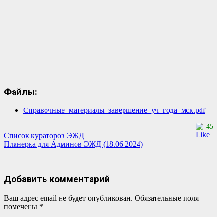
Файлы:
Справочные_материалы_завершение_уч_года_мск.pdf
45
Навигация
Список кураторов ЭЖД
Планерка для Админов ЭЖД (18.06.2024)
по
записям
Добавить комментарий
Ваш адрес email не будет опубликован.
Обязательные поля
помечены
*