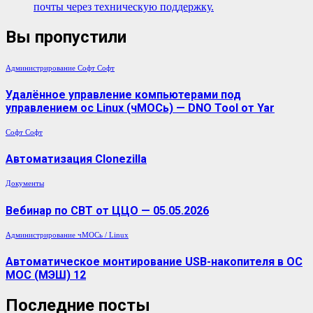
почты через техническую поддержку.
Вы пропустили
Администрирование
Софт
Софт
Удалённое управление компьютерами под
управлением ос Linux (чМОСь) — DNO Tool от Yar
Софт
Софт
Автоматизация Clonezilla
Документы
Вебинар по СВТ от ЦЦО — 05.05.2026
Администрирование
чМОСь / Linux
Автоматическое монтирование USB-накопителя в ОС
МОС (МЭШ) 12
Последние посты