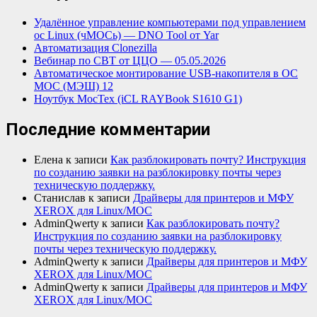
Удалённое управление компьютерами под управлением
ос Linux (чМОСь) — DNO Tool от Yar
Автоматизация Clonezilla
Вебинар по СВТ от ЦЦО — 05.05.2026
Автоматическое монтирование USB-накопителя в ОС
МОС (МЭШ) 12
Ноутбук МосТех (iCL RAYBook S1610 G1)
Последние комментарии
Елена
к записи
Как разблокировать почту? Инструкция
по созданию заявки на разблокировку почты через
техническую поддержку.
Станислав
к записи
Драйверы для принтеров и МФУ
XEROX для Linux/МОС
AdminQwerty
к записи
Как разблокировать почту?
Инструкция по созданию заявки на разблокировку
почты через техническую поддержку.
AdminQwerty
к записи
Драйверы для принтеров и МФУ
XEROX для Linux/МОС
AdminQwerty
к записи
Драйверы для принтеров и МФУ
XEROX для Linux/МОС