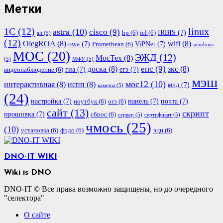
Метки
1С
(12)
linux
astra
(10)
cisco
(9)
IRBIS
(7)
hp
(6)
icl
(6)
alt
(5)
(12)
OlegROA
(8)
wifi
(8)
owa
(7)
ViPNet
(7)
Promethean
(6)
windows
МОС
(20)
ЭЖД
(12)
МосТех
(8)
(5)
МФУ
(5)
епс
(9)
доска
(8)
зкс
(8)
гиа
(7)
егэ
(7)
видеонаблюдение
(6)
мэш
мос12
(10)
интерактивная
(8)
испп
(8)
мчд
(7)
камеры
(5)
(24)
настройка
(7)
панель
(7)
почта
(7)
ноутбук
(6)
огэ
(6)
сайт
(13)
скрипт
прошивка
(7)
сброс
(6)
сервер
(5)
сертификат
(5)
чмось
(25)
(10)
установка
(6)
фрдо
(6)
эцп
(6)
DNO-IT WIKI
Wiki is DNO
DNO-IT © Все права возможно защищены, но до очередного
"селектора"
О сайте