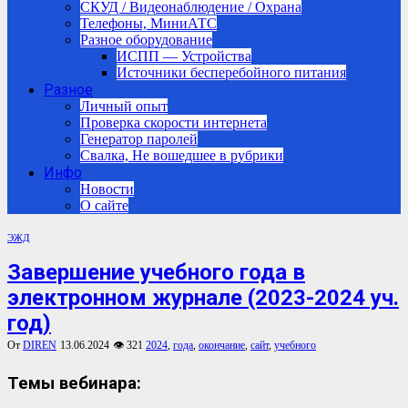
СКУД / Видеонаблюдение / Охрана
Телефоны, МиниАТС
Разное оборудование
ИСПП — Устройства
Источники бесперебойного питания
Разное
Личный опыт
Проверка скорости интернета
Генератор паролей
Свалка, Не вошедшее в рубрики
Инфо
Новости
О сайте
ЭЖД
Завершение учебного года в
электронном журнале (2023-2024 уч.
год)
От
DIREN
13.06.2024
👁 321
2024
,
года
,
окончание
,
сайт
,
учебного
Темы вебинара: