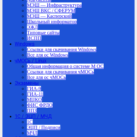
МЭШ — Инфраструктура
МЭШ ВКС / СФЕРУМ
МЭШ — Касперский
Школьный информатор
ЭЖД
Типовые сайты
ИСПП
Windows
Ссылки для скачивания Windows
Все для ос Windows
чМОСь / Linux
Общая информация о системе М ОС
Ссылки для скачивания чМОСь
Все для ос чМОСь
Экзамены
ГИА-9
ГИА-11
МЦКО
ФИС ФРДО
ППЗ
1С / ЭЦП / МЧД
1C
ЭЦП / Подписи
МЧД