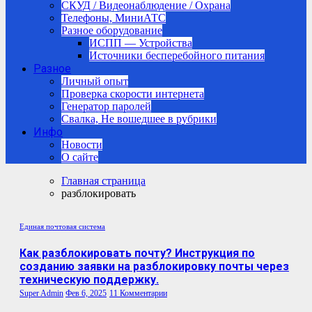
СКУД / Видеонаблюдение / Охрана
Телефоны, МиниАТС
Разное оборудование
ИСПП — Устройства
Источники бесперебойного питания
Разное
Личный опыт
Проверка скорости интернета
Генератор паролей
Свалка, Не вошедшее в рубрики
Инфо
Новости
О сайте
Главная страница
разблокировать
Единая почтовая система
Как разблокировать почту? Инструкция по
созданию заявки на разблокировку почты через
техническую поддержку.
Super Admin
Фев 6, 2025
11 Комментарии