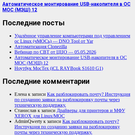
Автоматическое монтирование USB-накопителя в ОС
МОС (МЭШ) 12
Последние посты
Удалённое управление компьютерами под управлением
ос Linux (чМОСь) — DNO Tool от Yar
Автоматизация Clonezilla
Вебинар по СВТ от ЦЦО — 05.05.2026
Автоматическое монтирование USB-накопителя в ОС
МОС (МЭШ) 12
Ноутбук МосТех (iCL RAYBook S1610 G1)
Последние комментарии
Елена
к записи
Как разблокировать почту? Инструкция
по созданию заявки на разблокировку почты через
техническую поддержку.
Станислав
к записи
Драйверы для принтеров и МФУ
XEROX для Linux/МОС
AdminQwerty
к записи
Как разблокировать почту?
Инструкция по созданию заявки на разблокировку
почты через техническую поддержку.