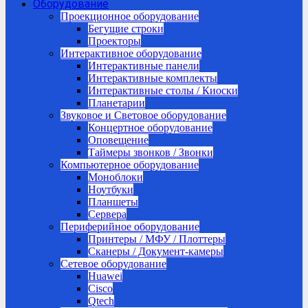
Оборудование
Проекционное оборудование
Бегущие строки
Проекторы
Интерактивное оборудование
Интерактивные панели
Интерактивные комплекты
Интерактивные столы / Киоски
Планетарии
Звуковое и Световое оборудование
Концертное оборудование
Оповещение
Таймеры звонков / Звонки
Компьютерное оборудование
Моноблоки
Ноутбуки
Планшеты
Сервера
Периферийное оборудование
Принтеры / МФУ / Плоттеры
Сканеры / Документ-камеры
Сетевое оборудование
Huawei
Cisco
Qtech