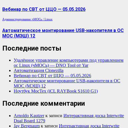
Вебинар по СВТ от ЦЦО — 05.05.2026
Администрирование
чМОСь / Linux
Автоматическое монтирование USB-накопителя в ОС
МОС (МЭШ) 12
Последние посты
Удалённое управление компьютерами под управлением
ос Linux (чМОСь) — DNO Tool от Yar
Автоматизация Clonezilla
Вебинар по СВТ от ЦЦО — 05.05.2026
Автоматическое монтирование USB-накопителя в ОС
МОС (МЭШ) 12
Ноутбук МосТех (iCL RAYBook S1610 G1)
Последние комментарии
Arnoldo Kautzer
к записи
Интерактивная доска Interwrite
Dual Board 1279
Jay Bergnaum
к записи
Интерактивная доска Interwrite