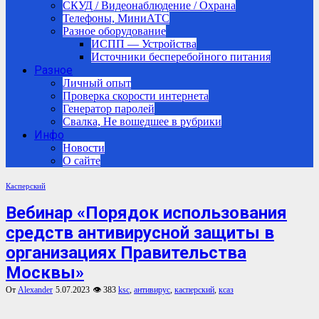
СКУД / Видеонаблюдение / Охрана
Телефоны, МиниАТС
Разное оборудование
ИСПП — Устройства
Источники бесперебойного питания
Разное
Личный опыт
Проверка скорости интернета
Генератор паролей
Свалка, Не вошедшее в рубрики
Инфо
Новости
О сайте
Касперский
Вебинар «Порядок использования
средств антивирусной защиты в
организациях Правительства
Москвы»
От
Alexander
5.07.2023
👁 383
ksc
,
антивирус
,
касперский
,
ксаз