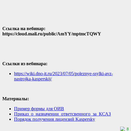
Ссылка на вебинар:
https://cloud.mail.ru/public/AmYY/mptmcTQWY
Ссылки из вебинара:
https://wiki.dno-it.ru/2023/07/05/poleznye-ssylki-avz-
nastrojka-kasperskij/
Материалы:
Пример формы для ОИВ
Приказ_о_назначении_ответсвенного_за_КСАЗ
Порядок получения лицензий Kaspersky
8