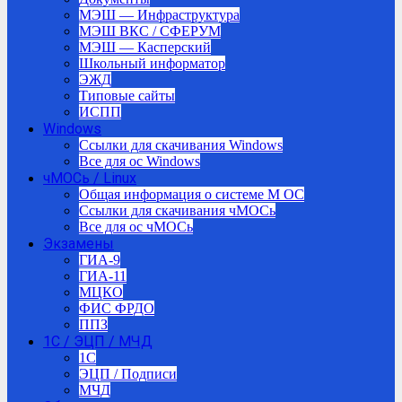
МЭШ — Инфраструктура
МЭШ ВКС / СФЕРУМ
МЭШ — Касперский
Школьный информатор
ЭЖД
Типовые сайты
ИСПП
Windows
Ссылки для скачивания Windows
Все для ос Windows
чМОСь / Linux
Общая информация о системе М ОС
Ссылки для скачивания чМОСь
Все для ос чМОСь
Экзамены
ГИА-9
ГИА-11
МЦКО
ФИС ФРДО
ППЗ
1С / ЭЦП / МЧД
1C
ЭЦП / Подписи
МЧД