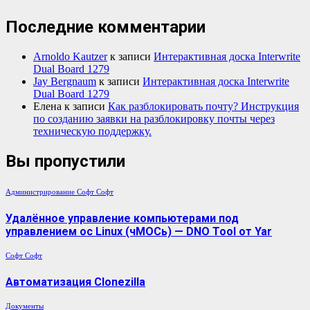
Последние комментарии
Arnoldo Kautzer
к записи
Интерактивная доска Interwrite
Dual Board 1279
Jay Bergnaum
к записи
Интерактивная доска Interwrite
Dual Board 1279
Елена
к записи
Как разблокировать почту? Инструкция
по созданию заявки на разблокировку почты через
техническую поддержку.
Вы пропустили
Администрирование
Софт
Софт
Удалённое управление компьютерами под
управлением ос Linux (чМОСь) — DNO Tool от Yar
Софт
Софт
Автоматизация Clonezilla
Документы