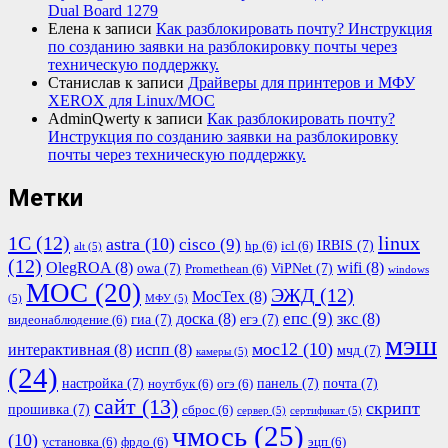
Dual Board 1279
Елена
к записи
Как разблокировать почту? Инструкция
по созданию заявки на разблокировку почты через
техническую поддержку.
Станислав
к записи
Драйверы для принтеров и МФУ
XEROX для Linux/МОС
AdminQwerty
к записи
Как разблокировать почту?
Инструкция по созданию заявки на разблокировку
почты через техническую поддержку.
Метки
1С
(12)
linux
astra
(10)
cisco
(9)
IRBIS
(7)
hp
(6)
icl
(6)
alt
(5)
(12)
OlegROA
(8)
wifi
(8)
owa
(7)
ViPNet
(7)
Promethean
(6)
windows
МОС
(20)
ЭЖД
(12)
МосТех
(8)
(5)
МФУ
(5)
епс
(9)
доска
(8)
зкс
(8)
гиа
(7)
егэ
(7)
видеонаблюдение
(6)
мэш
мос12
(10)
интерактивная
(8)
испп
(8)
мчд
(7)
камеры
(5)
(24)
настройка
(7)
панель
(7)
почта
(7)
ноутбук
(6)
огэ
(6)
сайт
(13)
скрипт
прошивка
(7)
сброс
(6)
сервер
(5)
сертификат
(5)
чмось
(25)
(10)
установка
(6)
фрдо
(6)
эцп
(6)