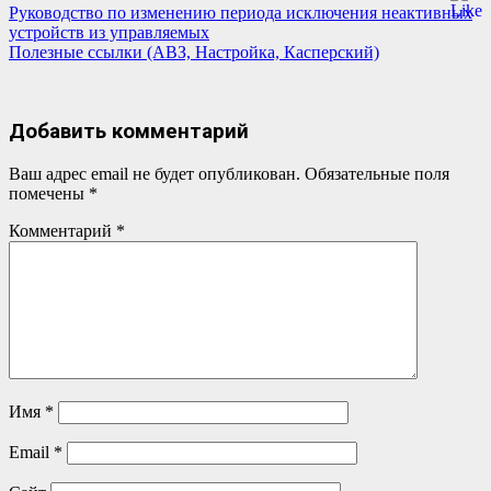
Навигация
Руководство по изменению периода исключения неактивных
устройств из управляемых
по
Полезные ссылки (АВЗ, Настройка, Касперский)
записям
Добавить комментарий
Ваш адрес email не будет опубликован.
Обязательные поля
помечены
*
Комментарий
*
Имя
*
Email
*