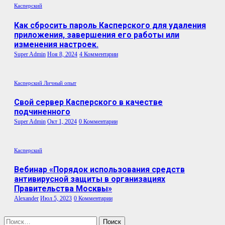
Касперский
Как сбросить пароль Касперского для удаления
приложения, завершения его работы или
изменения настроек.
Super Admin
Ноя 8, 2024
4 Комментарии
Касперский
Личный опыт
Свой сервер Касперского в качестве
подчиненного
Super Admin
Окт 1, 2024
0 Комментарии
Касперский
Вебинар «Порядок использования средств
антивирусной защиты в организациях
Правительства Москвы»
Alexander
Июл 5, 2023
0 Комментарии
Найти: