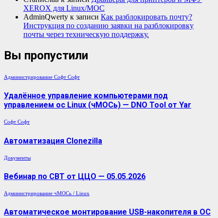
XEROX для Linux/МОС
AdminQwerty
к записи
Как разблокировать почту?
Инструкция по созданию заявки на разблокировку
почты через техническую поддержку.
Вы пропустили
Администрирование
Софт
Софт
Удалённое управление компьютерами под
управлением ос Linux (чМОСь) — DNO Tool от Yar
Софт
Софт
Автоматизация Clonezilla
Документы
Вебинар по СВТ от ЦЦО — 05.05.2026
Администрирование
чМОСь / Linux
Автоматическое монтирование USB-накопителя в ОС