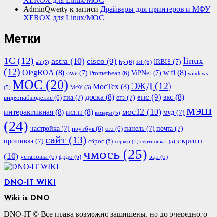
XEROX для Linux/МОС
AdminQwerty
к записи
Драйверы для принтеров и МФУ
XEROX для Linux/МОС
Метки
1С
(12)
linux
astra
(10)
cisco
(9)
IRBIS
(7)
hp
(6)
icl
(6)
alt
(5)
(12)
OlegROA
(8)
wifi
(8)
owa
(7)
ViPNet
(7)
Promethean
(6)
windows
МОС
(20)
ЭЖД
(12)
МосТех
(8)
(5)
МФУ
(5)
епс
(9)
доска
(8)
зкс
(8)
гиа
(7)
егэ
(7)
видеонаблюдение
(6)
мэш
мос12
(10)
интерактивная
(8)
испп
(8)
мчд
(7)
камеры
(5)
(24)
настройка
(7)
панель
(7)
почта
(7)
ноутбук
(6)
огэ
(6)
сайт
(13)
скрипт
прошивка
(7)
сброс
(6)
сервер
(5)
сертификат
(5)
чмось
(25)
(10)
установка
(6)
фрдо
(6)
эцп
(6)
DNO-IT WIKI
Wiki is DNO
DNO-IT © Все права возможно защищены, но до очередного