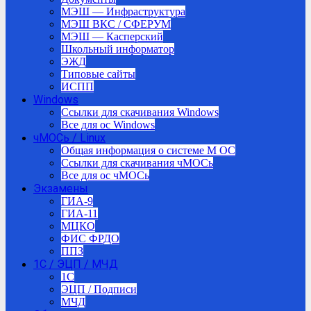
МЭШ — Инфраструктура
МЭШ ВКС / СФЕРУМ
МЭШ — Касперский
Школьный информатор
ЭЖД
Типовые сайты
ИСПП
Windows
Ссылки для скачивания Windows
Все для ос Windows
чМОСь / Linux
Общая информация о системе М ОС
Ссылки для скачивания чМОСь
Все для ос чМОСь
Экзамены
ГИА-9
ГИА-11
МЦКО
ФИС ФРДО
ППЗ
1С / ЭЦП / МЧД
1C
ЭЦП / Подписи
МЧД