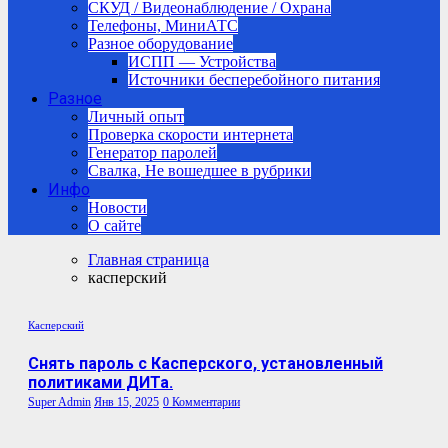
СКУД / Видеонаблюдение / Охрана
Телефоны, МиниАТС
Разное оборудование
ИСПП — Устройства
Источники бесперебойного питания
Разное
Личный опыт
Проверка скорости интернета
Генератор паролей
Свалка, Не вошедшее в рубрики
Инфо
Новости
О сайте
Главная страница
касперский
Касперский
Снять пароль с Касперского, установленный
политиками ДИТа.
Super Admin
Янв 15, 2025
0 Комментарии