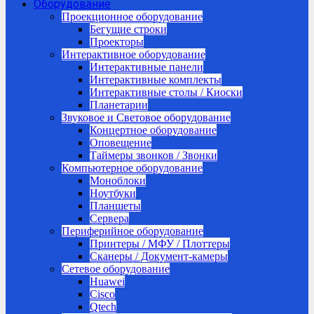
Оборудование
Проекционное оборудование
Бегущие строки
Проекторы
Интерактивное оборудование
Интерактивные панели
Интерактивные комплекты
Интерактивные столы / Киоски
Планетарии
Звуковое и Световое оборудование
Концертное оборудование
Оповещение
Таймеры звонков / Звонки
Компьютерное оборудование
Моноблоки
Ноутбуки
Планшеты
Сервера
Периферийное оборудование
Принтеры / МФУ / Плоттеры
Сканеры / Документ-камеры
Сетевое оборудование
Huawei
Cisco
Qtech