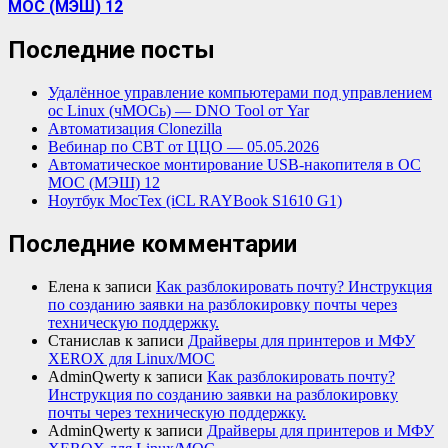
МОС (МЭШ) 12
Последние посты
Удалённое управление компьютерами под управлением
ос Linux (чМОСь) — DNO Tool от Yar
Автоматизация Clonezilla
Вебинар по СВТ от ЦЦО — 05.05.2026
Автоматическое монтирование USB-накопителя в ОС
МОС (МЭШ) 12
Ноутбук МосТех (iCL RAYBook S1610 G1)
Последние комментарии
Елена
к записи
Как разблокировать почту? Инструкция
по созданию заявки на разблокировку почты через
техническую поддержку.
Станислав
к записи
Драйверы для принтеров и МФУ
XEROX для Linux/МОС
AdminQwerty
к записи
Как разблокировать почту?
Инструкция по созданию заявки на разблокировку
почты через техническую поддержку.
AdminQwerty
к записи
Драйверы для принтеров и МФУ