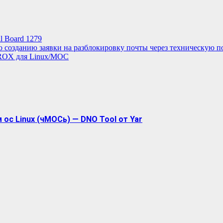
l Board 1279
о созданию заявки на разблокировку почты через техническую п
ROX для Linux/МОС
ос Linux (чМОСь) — DNO Tool от Yar