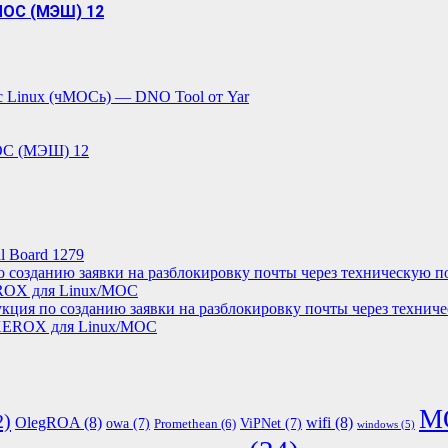
МОС (МЭШ) 12
с Linux (чМОСь) — DNO Tool от Yar
ОС (МЭШ) 12
l Board 1279
о созданию заявки на разблокировку почты через техническую п
ROX для Linux/МОС
кция по созданию заявки на разблокировку почты через технич
XEROX для Linux/МОС
М
2)
OlegROA
(8)
wifi
(8)
owa
(7)
ViPNet
(7)
Promethean
(6)
windows
(5)