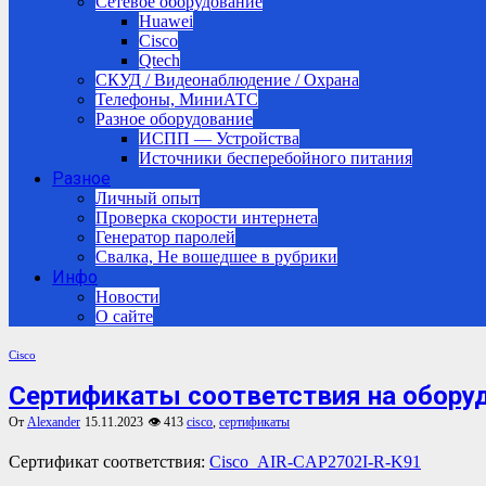
Сетевое оборудование
Huawei
Cisco
Qtech
СКУД / Видеонаблюдение / Охрана
Телефоны, МиниАТС
Разное оборудование
ИСПП — Устройства
Источники бесперебойного питания
Разное
Личный опыт
Проверка скорости интернета
Генератор паролей
Свалка, Не вошедшее в рубрики
Инфо
Новости
О сайте
Cisco
Сертификаты соответствия на оборуд
От
Alexander
15.11.2023
👁 413
cisco
,
сертификаты
Сертификат соответствия:
Cisco_AIR-CAP2702I-R-K91