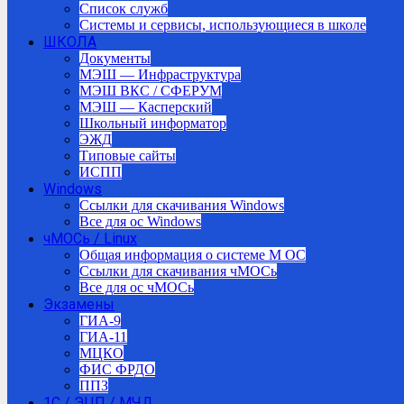
Список служб
Системы и сервисы, использующиеся в школе
ШКОЛА
Документы
МЭШ — Инфраструктура
МЭШ ВКС / СФЕРУМ
МЭШ — Касперский
Школьный информатор
ЭЖД
Типовые сайты
ИСПП
Windows
Ссылки для скачивания Windows
Все для ос Windows
чМОСь / Linux
Общая информация о системе М ОС
Ссылки для скачивания чМОСь
Все для ос чМОСь
Экзамены
ГИА-9
ГИА-11
МЦКО
ФИС ФРДО
ППЗ
1С / ЭЦП / МЧД