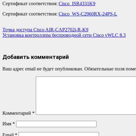
Сертификат соответствия:
Cisco_ISR4331K9
Сертификат соответствия:
Cisco_WS-C2960RX-24PS-L
Навигация
Точка доступа Cisco AIR-CAP2702i-R-K9
Установка контроллера беспроводной сети Cisco vWLC 8.3
по
записям
Добавить комментарий
Ваш адрес email не будет опубликован.
Обязательные поля пом
Комментарий
*
Имя
*
Email
*