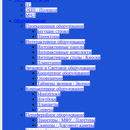
1C
ЭЦП / Подписи
МЧД
Оборудование
Проекционное оборудование
Бегущие строки
Проекторы
Интерактивное оборудование
Интерактивные панели
Интерактивные комплекты
Интерактивные столы / Киоски
Планетарии
Звуковое и Световое оборудование
Концертное оборудование
Оповещение
Таймеры звонков / Звонки
Компьютерное оборудование
Моноблоки
Ноутбуки
Планшеты
Сервера
Периферийное оборудование
Принтеры / МФУ / Плоттеры
Сканеры / Документ-камеры