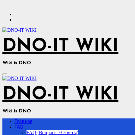
Перейти
к
содержимому
DNO-IT WIKI
Wiki is DNO
DNO-IT WIKI
Wiki is DNO
Главная
FAQ
FAQ (Вопросы / Ответы)