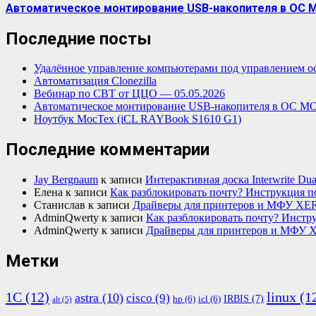
Автоматическое монтирование USB-накопителя в ОС 
Последние посты
Удалённое управление компьютерами под управлением о
Автоматизация Clonezilla
Вебинар по СВТ от ЦЦО — 05.05.2026
Автоматическое монтирование USB-накопителя в ОС М
Ноутбук МосТех (iCL RAYBook S1610 G1)
Последние комментарии
Jay Bergnaum
к записи
Интерактивная доска Interwrite Dua
Елена
к записи
Как разблокировать почту? Инструкция п
Станислав
к записи
Драйверы для принтеров и МФУ XE
AdminQwerty
к записи
Как разблокировать почту? Инстру
AdminQwerty
к записи
Драйверы для принтеров и МФУ 
Метки
1С
(12)
linux
(1
astra
(10)
cisco
(9)
IRBIS
(7)
hp
(6)
icl
(6)
alt
(5)