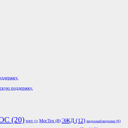
оддержку.
ескую поддержку.
ОС
(20)
ЭЖД
(12)
МосТех
(8)
видеонаблюдение
(6)
МФУ
(5)