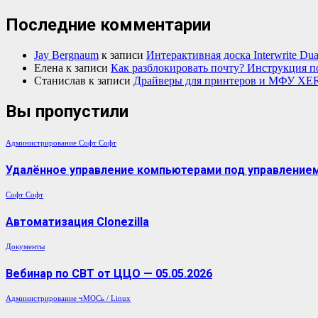
Последние комментарии
Jay Bergnaum
к записи
Интерактивная доска Interwrite Dua
Елена
к записи
Как разблокировать почту? Инструкция п
Станислав
к записи
Драйверы для принтеров и МФУ XE
Вы пропустили
Администрирование
Софт
Софт
Удалённое управление компьютерами под управлением 
Софт
Софт
Автоматизация Clonezilla
Документы
Вебинар по СВТ от ЦЦО — 05.05.2026
Администрирование
чМОСь / Linux