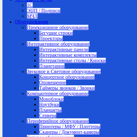
1C
ЭЦП / Подписи
МЧД
Оборудование
Проекционное оборудование
Бегущие строки
Проекторы
Интерактивное оборудование
Интерактивные панели
Интерактивные комплекты
Интерактивные столы / Киоски
Планетарии
Звуковое и Световое оборудование
Концертное оборудование
Оповещение
Таймеры звонков / Звонки
Компьютерное оборудование
Моноблоки
Ноутбуки
Планшеты
Сервера
Периферийное оборудование
Принтеры / МФУ / Плоттеры
Сканеры / Документ-камеры