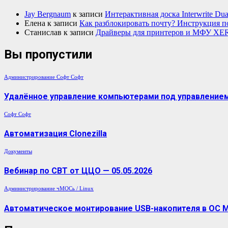
Jay Bergnaum
к записи
Интерактивная доска Interwrite Dua
Елена
к записи
Как разблокировать почту? Инструкция п
Станислав
к записи
Драйверы для принтеров и МФУ XE
Вы пропустили
Администрирование
Софт
Софт
Удалённое управление компьютерами под управлением 
Софт
Софт
Автоматизация Clonezilla
Документы
Вебинар по СВТ от ЦЦО — 05.05.2026
Администрирование
чМОСь / Linux
Автоматическое монтирование USB-накопителя в ОС 