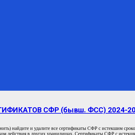
ФИКАТОВ СФР (бывш. ФСС) 2024-20
нить) найдите и удалите все сертификаты СФР с истекшим сроко
ом действия в других хранилищах. Сертификаты СФР с истекши