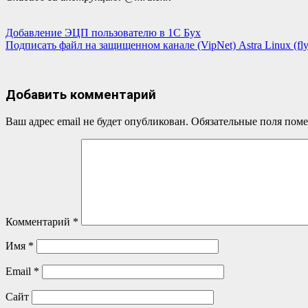
Навигация
Добавление ЭЦП пользователю в 1С Бух
Подписать файл на защищенном канале (VipNet) Astra Linux (fly-
по
записям
Добавить комментарий
Ваш адрес email не будет опубликован.
Обязательные поля пом
Комментарий
*
Имя
*
Email
*
Сайт