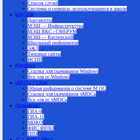
Список служб
Системы и сервисы, использующиеся в школе
ШКОЛА
Документы
МЭШ — Инфраструктура
МЭШ ВКС / СФЕРУМ
МЭШ — Касперский
Школьный информатор
ЭЖД
Типовые сайты
ИСПП
Windows
Ссылки для скачивания Windows
Все для ос Windows
чМОСь / Linux
Общая информация о системе М ОС
Ссылки для скачивания чМОСь
Все для ос чМОСь
Экзамены
ГИА-9
ГИА-11
МЦКО
ФИС ФРДО
ППЗ
1С / ЭЦП / МЧД