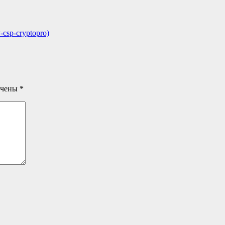
csp-cryptopro)
ечены
*