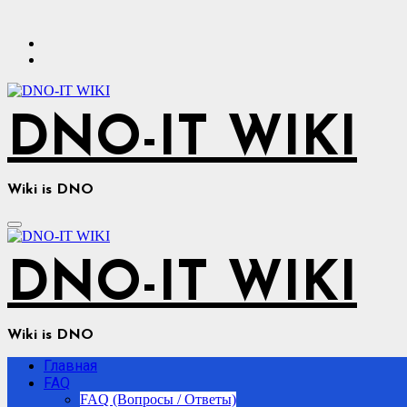
Перейти
к
содержимому
DNO-IT WIKI
Wiki is DNO
DNO-IT WIKI
Wiki is DNO
Главная
FAQ
FAQ (Вопросы / Ответы)