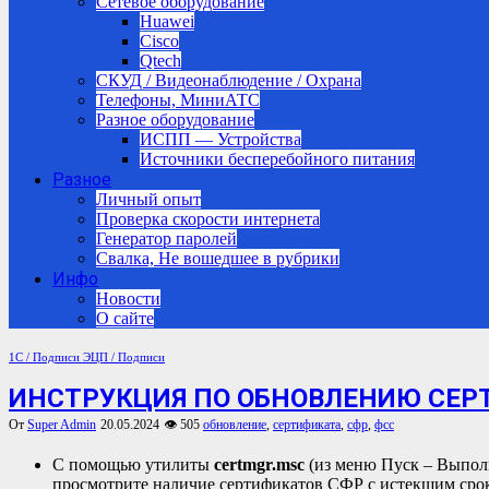
Сетевое оборудование
Huawei
Cisco
Qtech
СКУД / Видеонаблюдение / Охрана
Телефоны, МиниАТС
Разное оборудование
ИСПП — Устройства
Источники бесперебойного питания
Разное
Личный опыт
Проверка скорости интернета
Генератор паролей
Свалка, Не вошедшее в рубрики
Инфо
Новости
О сайте
1С / Подписи
ЭЦП / Подписи
ИНСТРУКЦИЯ ПО ОБНОВЛЕНИЮ СЕРТИ
От
Super Admin
20.05.2024
👁 505
обновление
,
сертификата
,
сфр
,
фсс
С помощью утилиты
certmgr.msc
(из меню Пуск – Выпол
просмотрите наличие сертификатов СФР с истекшим срок