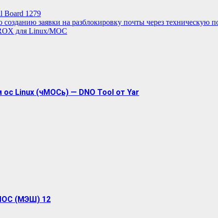
l Board 1279
о созданию заявки на разблокировку почты через техническую п
ROX для Linux/МОС
ос Linux (чМОСь) — DNO Tool от Yar
МОС (МЭШ) 12