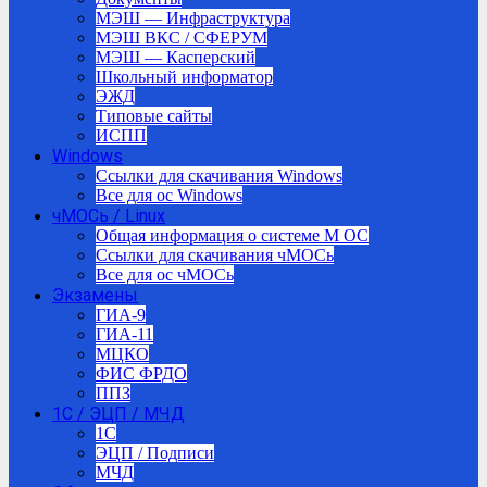
МЭШ — Инфраструктура
МЭШ ВКС / СФЕРУМ
МЭШ — Касперский
Школьный информатор
ЭЖД
Типовые сайты
ИСПП
Windows
Ссылки для скачивания Windows
Все для ос Windows
чМОСь / Linux
Общая информация о системе М ОС
Ссылки для скачивания чМОСь
Все для ос чМОСь
Экзамены
ГИА-9
ГИА-11
МЦКО
ФИС ФРДО
ППЗ
1С / ЭЦП / МЧД
1C
ЭЦП / Подписи
МЧД