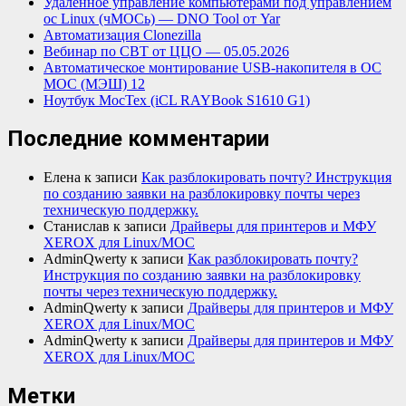
Удалённое управление компьютерами под управлением
ос Linux (чМОСь) — DNO Tool от Yar
Автоматизация Clonezilla
Вебинар по СВТ от ЦЦО — 05.05.2026
Автоматическое монтирование USB-накопителя в ОС
МОС (МЭШ) 12
Ноутбук МосТех (iCL RAYBook S1610 G1)
Последние комментарии
Елена
к записи
Как разблокировать почту? Инструкция
по созданию заявки на разблокировку почты через
техническую поддержку.
Станислав
к записи
Драйверы для принтеров и МФУ
XEROX для Linux/МОС
AdminQwerty
к записи
Как разблокировать почту?
Инструкция по созданию заявки на разблокировку
почты через техническую поддержку.
AdminQwerty
к записи
Драйверы для принтеров и МФУ
XEROX для Linux/МОС
AdminQwerty
к записи
Драйверы для принтеров и МФУ
XEROX для Linux/МОС
Метки