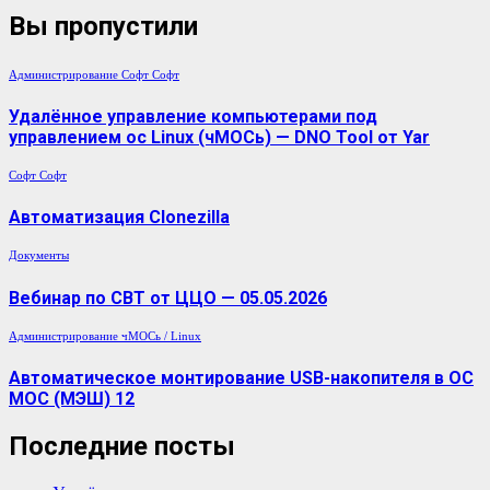
Вы пропустили
Администрирование
Софт
Софт
Удалённое управление компьютерами под
управлением ос Linux (чМОСь) — DNO Tool от Yar
Софт
Софт
Автоматизация Clonezilla
Документы
Вебинар по СВТ от ЦЦО — 05.05.2026
Администрирование
чМОСь / Linux
Автоматическое монтирование USB-накопителя в ОС
МОС (МЭШ) 12
Последние посты