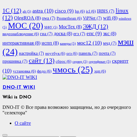
1С
(12)
linux
astra
(10)
cisco
(9)
IRBIS
(7)
hp
(6)
icl
(6)
alt
(5)
(12)
OlegROA
(8)
wifi
(8)
owa
(7)
ViPNet
(7)
Promethean
(6)
windows
МОС
(20)
ЭЖД
(12)
МосТех
(8)
(5)
МФУ
(5)
епс
(9)
доска
(8)
зкс
(8)
гиа
(7)
егэ
(7)
видеонаблюдение
(6)
мэш
мос12
(10)
интерактивная
(8)
испп
(8)
мчд
(7)
камеры
(5)
(24)
настройка
(7)
панель
(7)
почта
(7)
ноутбук
(6)
огэ
(6)
сайт
(13)
скрипт
прошивка
(7)
сброс
(6)
сервер
(5)
сертификат
(5)
чмось
(25)
(10)
установка
(6)
фрдо
(6)
эцп
(6)
DNO-IT WIKI
Wiki is DNO
DNO-IT © Все права возможно защищены, но до очередного
"селектора"
О сайте