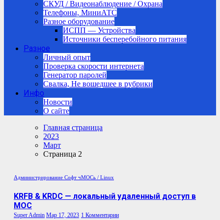
СКУД / Видеонаблюдение / Охрана
Телефоны, МиниАТС
Разное оборудование
ИСПП — Устройства
Источники бесперебойного питания
Разное
Личный опыт
Проверка скорости интернета
Генератор паролей
Свалка, Не вошедшее в рубрики
Инфо
Новости
О сайте
Главная страница
2023
Март
Страница 2
Администрирование
Софт
чМОСь / Linux
KRFB & KRDC — локальный удаленный доступ в
МОС
Super Admin
Мар 17, 2023
1 Комментарии