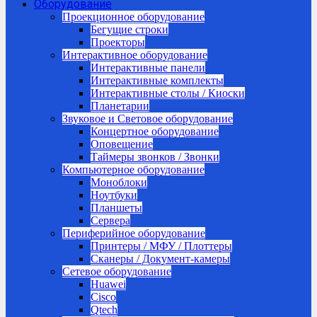
Оборудование
Проекционное оборудование
Бегущие строки
Проекторы
Интерактивное оборудование
Интерактивные панели
Интерактивные комплекты
Интерактивные столы / Киоски
Планетарии
Звуковое и Световое оборудование
Концертное оборудование
Оповещение
Таймеры звонков / Звонки
Компьютерное оборудование
Моноблоки
Ноутбуки
Планшеты
Сервера
Периферийное оборудование
Принтеры / МФУ / Плоттеры
Сканеры / Документ-камеры
Сетевое оборудование
Huawei
Cisco
Qtech